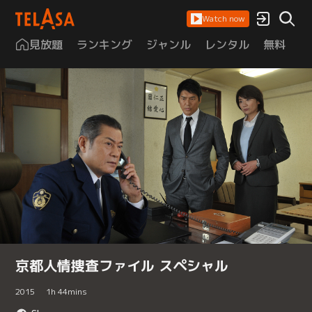
Watch now
見放題
ランキング
ジャンル
レンタル
無料
は
京都人情捜査ファイル スペシャル
2015
1
h
44
mins