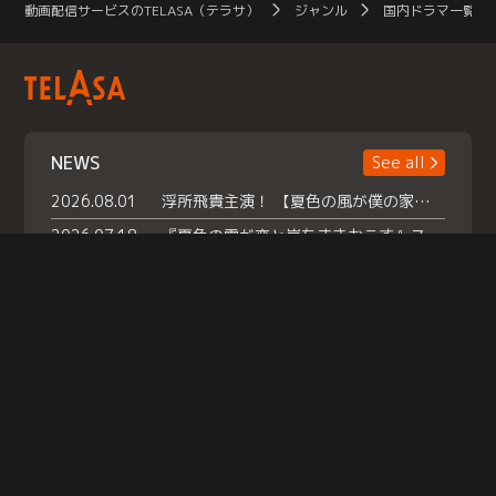
動画配信サービスのTELASA（テラサ）
ジャンル
国内ドラマ一覧（
NEWS
See all
2026.08.01
浮所飛貴主演！ 【夏色の風が僕の家にやってきた】 本日よりテラサで独占配信スタート！
2026.07.18
『夏色の雲が恋と嵐をまきおこす』スペシャルメイキング 【Part1】2026年７月18日（土）23時30分～配信スタート！話題のシーンの裏側を大公開！豪華キャスト大集合！ 『武宮家 真夏の家族会議』開催！
2026.07.15
救命医・遥（今田）の《心揺さぶる過去》や、 麻酔科医・権野（船越英一郎）の《謎多きプライベート》など… 《知られざるエピソード》を独占配信！