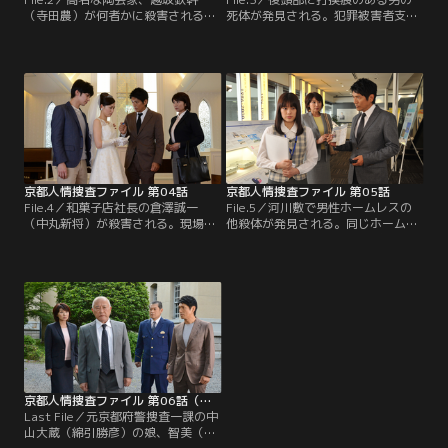
（寺田農）が何者かに殺害される。
死体が発見される。犯罪被害者支援
遺族は長女の文香（国生さゆり）と
室は嘆き悲しむ母親の川原澄江（鷲
次女の清乃（中原果南）。実家で父
尾真知子）の支援を要請されるが、
と生活を共にしてきた清乃が悲しみ
被害者の身元を照会した結果、男は
に暮れる中、勘当同然で家を出てい
澄江の息子ではなく詐欺の前科があ
た文香は、自らがプロデュースする
る高木忠嗣（榊英雄）と判明する。
『大鉄幹展』の準備を即時に再開。
忠嗣の両親はすでに他界。存命の家
族に双子の弟で有名建築家の幸嗣
（榊英雄・二役）がいたが…。
京都人情捜査ファイル 第04話
京都人情捜査ファイル 第05話
File.4／和菓子店社長の倉澤誠一
File.5／河川敷で男性ホームレスの
（中丸新将）が殺害される。現場は
他殺体が発見される。同じホームレ
ブライダルサロン。一週間後に挙式
ス仲間から“センセイ”と呼ばれてい
を控えた娘のあかり（市川由衣）が
た男の名前は河原真（螢雪次朗）。
ウエディングドレスを試着中に、何
岩瀬警務部長（松平健）の記憶にも
者かに襲われたらしい。婚約者の葉
残る元殺人犯だった。10年前、河原
山慎吾（武田航平）はその間、たま
は知り合ったホステスに一方的な好
たま離席。目撃者はなく、ドレス姿
意を抱き、交際を断られた腹いせに
のあかりが第一発見者となった。
女性を殺害。刑に服した過去があっ
た。
京都人情捜査ファイル 第06話（最終話）
Last File／元京都府警捜査一課の中
山大蔵（綿引勝彦）の娘、智美（小