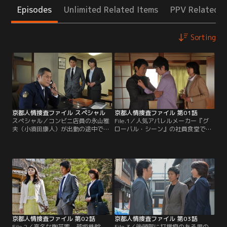
Episodes
Unlimited Related Items
PPV Related I
Sorting
京都人情捜査ファイル スペシャル
京都人情捜査ファイル 第01話
スペシャル／コンビニ店員の永山雅
File.1／人気アパレルメーカー『グ
夫（小須田康人）が出勤の途中で何
ローバル・シーン』の社員食堂で毒
者かに射殺される。犯罪被害者支援
キノコによる集団食中毒が発生し、
室・室長の吉崎仁美（松下由樹）
社員の藤川雅彦（難波圭一）が死亡
は、妻の和恵（遊井亮子）のケアを
する。犯罪被害者支援室・室長の吉
任されるが、和恵は激しく取り乱し
崎仁美（松下由樹）は戸隠鉄也（高
仁美の言葉に耳を貸そうとしない。
橋克典）を伴い藤川の遺族のもと
そんな和恵に、仁美の部下として着
へ。清水安裕（尾美としのり）ら
任したばかりの戸隠鉄也（高橋克
は、ほか6名の重軽傷者の支援へと
典）が、“支援”のセオリーを逸脱し
出動する。藤川は離婚しており、家
た言葉を掛ける。
族は高校生の息子一人。
京都人情捜査ファイル 第02話
京都人情捜査ファイル 第03話
File.2／高名な陶芸家、越坂鉄幹
File.3／後頭部に打撲痕のある男の