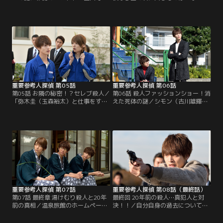
登山をしにきた圭（玉森裕太）と斎
という浪江社長（滝藤賢一）の提案
（小山慶一郎）、シモン（古川雄
と売り込みで、なぜか舞台俳優デビ
輝）は、撮影終了後に編集者やカメ
ューすることになった弥木圭（玉森
ラマン達と一緒に、山中のロッジに
裕太）。絶海の孤島にある洋館で起
泊まることになる。しかし、そこに
きる殺人事件を描いたミステリー仕
はひどく無愛想な管理人（敦士）と
立ての舞台に、“一番初めに殺され
その妻（笛木優子）が。更にそのロ
る男”として出演することになる。
ッジには、なぜか立ち入ることを禁
止された部屋が一部屋あった。
重要参考人探偵 第05話
重要参考人探偵 第06話
第05話 お隣の秘密！？セレブ殺人／
第06話 殺人ファッションショー！消
「弥木圭（玉森裕太）と仕事をする
えた死体の謎／シモン（古川雄輝）
と殺人事件に巻き込まれる」--業界
が出演するメンズ下着のファッショ
内でそんな“都市伝説”が生まれてし
ンショーを見に来た圭（玉森裕太）
まい、圭の仕事が激減。圭の代わり
と斎（小山慶一郎）。圭はそこで、
に、斎（小山慶一郎）がモデルの仕
デザイナー・宮田和哉（岡田義徳）
事を引き受ける事に…。一方の圭
の妻・絵奈（柳ゆり菜）に気に入ら
は、体力づくりも兼ねた引越し業者
れた上、週末に和哉の仕事場で開か
のアルバイトに精を出すことにな
れる飲み会に誘われる。そして週
る。
末。集まったのは…。
重要参考人探偵 第07話
重要参考人探偵 第08話（最終話）
第07話 最終章 湯けむり殺人と20年
最終回 20年前の殺人…真犯人と対
前の真相／温泉旅館のホームページ
決！！／自分自身の過去について、
撮影のため、石長島にやってきた圭
大きな鍵を握るフリージャーナリス
（玉森裕太）、斎（小山慶一郎）、
トの織居和彦（瀬野和紀）から呼び