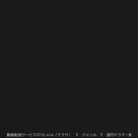
シモン（古川雄輝）の3人。到着す
出された圭（玉森裕太）。しかし指
るや、圭は以前にこの島に来たこと
定された場所へ向かうと、そこには
があるような思いに囚われる。
瀕死の織居が…！「警察には絶対渡
すな」と言われ、鍵を渡されるが、
織居はそのまま絶命。またしても死
体の第一発見者となってしまった圭
は…。
動画配信サービスのTELASA（テラサ）
ジャンル
国内ドラマ一覧（