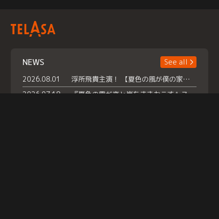
NEWS
See all
2026.08.01
浮所飛貴主演！ 【夏色の風が僕の家にやってきた】 本日よりテラサで独占配信スタート！
2026.07.18
『夏色の雲が恋と嵐をまきおこす』スペシャルメイキング 【Part1】2026年７月18日（土）23時30分～配信スタート！話題のシーンの裏側を大公開！豪華キャスト大集合！ 『武宮家 真夏の家族会議』開催！
2026.07.15
救命医・遥（今田）の《心揺さぶる過去》や、 麻酔科医・権野（船越英一郎）の《謎多きプライベート》など… 《知られざるエピソード》を独占配信！
Help
|
Company Profile
|
Act on Specified Commercial Transactions
|