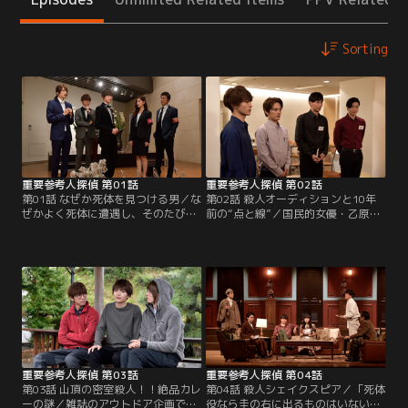
Sorting
重要参考人探偵 第01話
重要参考人探偵 第02話
第01話 なぜか死体を見つける男／な
第02話 殺人オーディションと10年
ぜかよく死体に遭遇し、そのたび毎
前の“点と線”／国民的女優・乙原ゆ
に“第一発見者”になってしまうとい
り（志田未来）が出演するCMの相
う不幸体質な男・弥木圭（玉森裕
手役をかけたオーディションに参加
太）。今日も例に漏れず、目の前に
した圭（玉森裕太）、斎（小山慶一
飛び降りをしたと思われる人間が頭
郎）、シモン（古川雄輝）。運良く
から落ちてくるという事態に見舞わ
一次審査を通過した圭は、そこで若
れる。そんなことがあった後に、圭
手モデルの魚住爽太（中山優馬）と
がやってきたのはオフィス街の一
出会う。
角。モデルを職業とする圭は…。
重要参考人探偵 第03話
重要参考人探偵 第04話
第03話 山頂の密室殺人！！絶品カレ
第04話 殺人シェイクスピア／「死体
ーの謎／雑誌のアウトドア企画で、
役なら圭の右に出るものはいない」