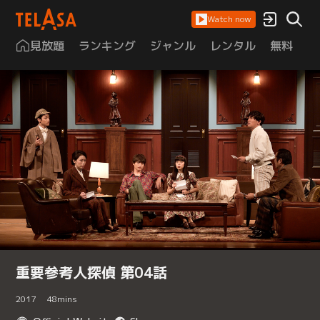
Watch now
見放題
ランキング
ジャンル
レンタル
無料
は
重要参考人探偵 第04話
2017
48
mins