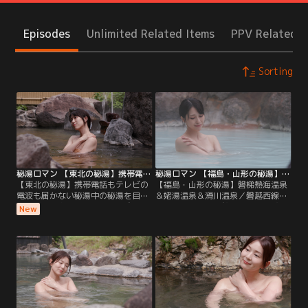
Episodes
Unlimited Related Items
PPV Related I
Sorting
秘湯ロマン 【東北の秘湯】携帯電話もテレビの電波も届かない秘湯中の秘湯を目指します
秘湯ロマン 【福島・山形の秘湯】磐梯熱海温泉＆姥湯温泉＆滑川温泉
【東北の秘湯】携帯電話もテレビの
【福島・山形の秘湯】磐梯熱海温泉
電波も届かない秘湯中の秘湯を目指
＆姥湯温泉＆滑川温泉／磐越西線に
します／福島では天然の美肌成分を
揺られて目指した磐梯熱海温泉 守田
New
豊富に含んだ自家源泉と、乳白色の
屋は10室全ての部屋に温泉が引かれ
お湯が満たされた名湯を堪能。山形
た風呂を備える、大人の隠れ宿。セ
では温泉熱を利用する地球に優しい
ミスイートの客室「やまびこ」は洗
宿と、最上川の源流に湧く秘湯を訪
練された趣が漂う、10畳のモダンな
ねました。
和室。ベッドルームの障子戸を開け
ると、目の前には贅沢な造りのヒノ
キ風呂があらわれます。