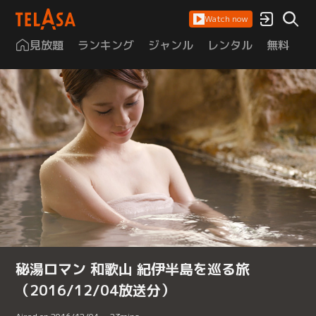
Watch now
見放題
ランキング
ジャンル
レンタル
無料
は
秘湯ロマン 和歌山 紀伊半島を巡る旅
（2016/12/04放送分）