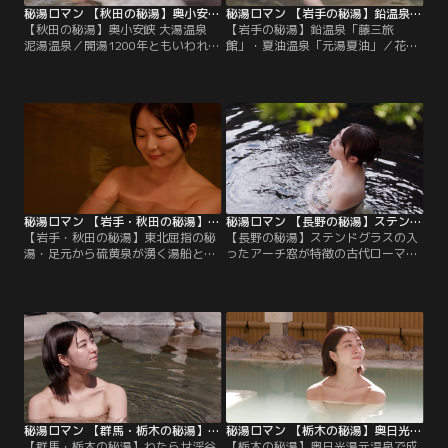
秘湯ロマン 【秋田の秘湯】奥小安峡 大湯温泉 泥湯温泉
秘湯ロマン 【岩手の秘湯】鉛温泉「藤三旅館」・夏油温泉「元湯夏油」
【秋田の秘湯】奥小安峡 大湯温泉
【岩手の秘湯】鉛温泉「藤三旅
泥湯温泉／開湯1200年ともいわれ古
館」・夏油温泉「元湯夏油」／花巻
くから湯治場として親しまれてきた
駅から車で25分、一軒宿の鉛温泉
秘湯・泥湯温泉。明治時代創業の奥
「藤三旅館」があります。江戸中期
山旅館にはプールのように巨大な露
創業の宿にあるのは白猿の湯。有形
天風呂があります。白い濁り湯が満
文化財でもあるこの温泉は深さ130
たされ、硫黄の成分が含まれるお湯
センチの立ち湯で足元から源泉が湧
はちょうどいい湯加減です。魅力た
きだしています。清流沿いの宿らし
っぷりの湯と風呂を堪能します。
く川沿いにも露天風呂も源泉掛け流
しです。
秘湯ロマン 【岩手・秋田の秘湯】東北屈指の秘湯・足元から硫黄泉が湧く湯船と400年守り抜かれてきた白濁のお湯
秘湯ロマン 【長野の秘湯】ステンドグラスの入ったアーチ窓が特徴の古代ローマ帝国の公衆浴場をイメージした「浪漫風呂」で贅沢なひと時
【岩手・秋田の秘湯】東北屈指の秘
【長野の秘湯】ステンドグラスの入
湯・足元から硫黄泉が湧く湯船と
ったアーチ窓が特徴の古代ローマ帝
400年守り抜かれてきた白濁のお湯
国の公衆浴場をイメージした「浪漫
／八幡平の山頂近くに湧く秘湯・藤
風呂」で贅沢なひと時／渋温泉に
七温泉では、足元から硫黄泉が湧く
は、70年以上も前に作られた洋風の
露天風呂と出会いました。豪雪地帯
大浴場がありました。蕨温泉では、
の山中に湧く秘湯・蒸ノ湯温泉で
開放感あふれる展望露天風呂を体
は、400年守り抜かれてきた白濁の
験。標高1200mの秘湯、七味温泉で
お湯を満喫します。
は、トンネルを抜けた先の洞窟風呂
に出会いました。
秘湯ロマン 【群馬・栃木の秘湯】わたらせ渓谷鐵道で、ホームに直結した温泉を堪能！
秘湯ロマン 【栃木の秘湯】奥日光湯元温泉で成分豊富な温泉を堪能！
【群馬・栃木の秘湯】わたらせ渓谷
【栃木の秘湯】奥日光湯元温泉で成