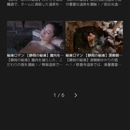
鐵道で、ホームに直結した温泉を堪
分豊富な温泉を堪能！／前日光温泉
能！／老神温泉では、湯の花が舞
では、鬼怒川を眺める絶景の露天風
う、眺めのいい混浴の露天風呂を体
呂に癒され、鬼怒川温泉では、森の
験。わたらせ渓谷鐵道で途中下車し
中の湯小屋でお湯と自然をゆっくり
た駅には、ホームに直結した温泉
独り占めしました。奥日光湯元温泉
が！足尾温泉では、標高800mの絶
では、開湯から1200年以上続く白濁
景を眺めながら湯あみを楽しみまし
の硫黄泉を楽しみ、お寺の中にある
た。
珍しいお風呂も体験しました。
秘湯ロマン 【静岡の秘湯】趣向を凝らした、こだわりの宿を堪能！
秘湯ロマン 【静岡の秘湯】源頼朝ゆかりの宿へ！
【静岡の秘湯】趣向を凝らした、こ
【静岡の秘湯】源頼朝ゆかりの宿
だわりの宿を堪能！／熱海温泉で
へ！／修善寺温泉では、湯量豊富な
は、日の光が差し込む内湯に、海の
アルカリ性の名湯に浸ります。大仁
中にいるような名物の浴室、先代か
温泉では、金山の地下100mから力
らの想いをつなぐ、レトロなタイル
強く湧き出すお湯を堪能。60年前か
張りの共同浴場に出会いました。伊
ら愛される立ち寄り風呂では、
豆湯河原温泉では、多彩な湯船がそ
pH9.5のとろみを感じるアルカリ性
ろう宿で温泉三昧のひと時を過ごし
の湯に触れ、1000年を超える歴史が
1
ました。
ある古奈温泉では、源頼朝ゆかりの
宿を訪ねます。