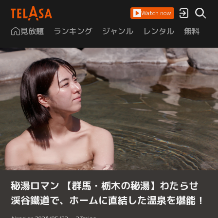
Watch now
見放題
ランキング
ジャンル
レンタル
無料
は
秘湯ロマン 【群馬・栃木の秘湯】わたらせ
渓谷鐵道で、ホームに直結した温泉を堪能！