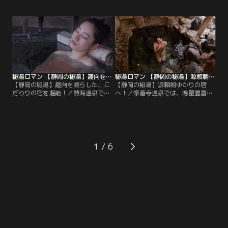
う、眺めのいい混浴の露天風呂を体
呂に癒され、鬼怒川温泉では、森の
験。わたらせ渓谷鐵道で途中下車し
中の湯小屋でお湯と自然をゆっくり
た駅には、ホームに直結した温泉
独り占めしました。奥日光湯元温泉
が！足尾温泉では、標高800mの絶
では、開湯から1200年以上続く白濁
景を眺めながら湯あみを楽しみまし
の硫黄泉を楽しみ、お寺の中にある
た。
珍しいお風呂も体験しました。
秘湯ロマン 【静岡の秘湯】趣向を凝らした、こだわりの宿を堪能！
秘湯ロマン 【静岡の秘湯】源頼朝ゆかりの宿へ！
【静岡の秘湯】趣向を凝らした、こ
【静岡の秘湯】源頼朝ゆかりの宿
だわりの宿を堪能！／熱海温泉で
へ！／修善寺温泉では、湯量豊富な
は、日の光が差し込む内湯に、海の
アルカリ性の名湯に浸ります。大仁
中にいるような名物の浴室、先代か
温泉では、金山の地下100mから力
らの想いをつなぐ、レトロなタイル
強く湧き出すお湯を堪能。60年前か
張りの共同浴場に出会いました。伊
ら愛される立ち寄り風呂では、
豆湯河原温泉では、多彩な湯船がそ
pH9.5のとろみを感じるアルカリ性
ろう宿で温泉三昧のひと時を過ごし
の湯に触れ、1000年を超える歴史が
1
ました。
ある古奈温泉では、源頼朝ゆかりの
宿を訪ねます。