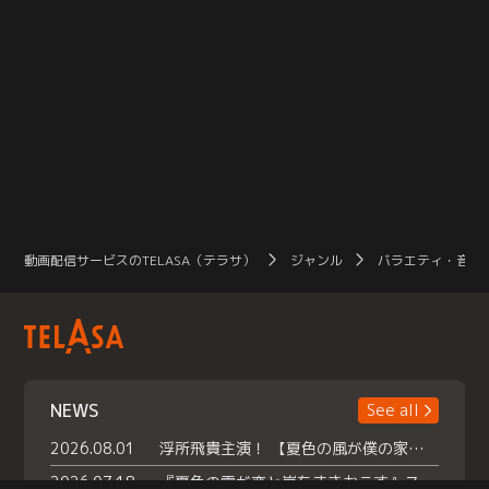
動画配信サービスのTELASA（テラサ）
ジャンル
バラエティ・音楽
NEWS
See all
2026.08.01
浮所飛貴主演！ 【夏色の風が僕の家にやってきた】 本日よりテラサで独占配信スタート！
2026.07.18
『夏色の雲が恋と嵐をまきおこす』スペシャルメイキング 【Part1】2026年７月18日（土）23時30分～配信スタート！話題のシーンの裏側を大公開！豪華キャスト大集合！ 『武宮家 真夏の家族会議』開催！