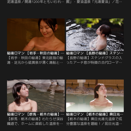
泥湯温泉／開湯1200年ともいわれ古
館」・夏油温泉「元湯夏油」／花巻
くから湯治場として親しまれてきた
駅から車で25分、一軒宿の鉛温泉
秘湯・泥湯温泉。明治時代創業の奥
「藤三旅館」があります。江戸中期
山旅館にはプールのように巨大な露
創業の宿にあるのは白猿の湯。有形
天風呂があります。白い濁り湯が満
文化財でもあるこの温泉は深さ130
たされ、硫黄の成分が含まれるお湯
センチの立ち湯で足元から源泉が湧
はちょうどいい湯加減です。魅力た
きだしています。清流沿いの宿らし
っぷりの湯と風呂を堪能します。
く川沿いにも露天風呂も源泉掛け流
しです。
秘湯ロマン 【岩手・秋田の秘湯】東北屈指の秘湯・足元から硫黄泉が湧く湯船と400年守り抜かれてきた白濁のお湯
秘湯ロマン 【長野の秘湯】ステンドグラスの入ったアーチ窓が特徴の古代ローマ帝国の公衆浴場をイメージした「浪漫風呂」で贅沢なひと時
【岩手・秋田の秘湯】東北屈指の秘
【長野の秘湯】ステンドグラスの入
湯・足元から硫黄泉が湧く湯船と
ったアーチ窓が特徴の古代ローマ帝
400年守り抜かれてきた白濁のお湯
国の公衆浴場をイメージした「浪漫
／八幡平の山頂近くに湧く秘湯・藤
風呂」で贅沢なひと時／渋温泉に
七温泉では、足元から硫黄泉が湧く
は、70年以上も前に作られた洋風の
露天風呂と出会いました。豪雪地帯
大浴場がありました。蕨温泉では、
の山中に湧く秘湯・蒸ノ湯温泉で
開放感あふれる展望露天風呂を体
は、400年守り抜かれてきた白濁の
験。標高1200mの秘湯、七味温泉で
お湯を満喫します。
は、トンネルを抜けた先の洞窟風呂
に出会いました。
秘湯ロマン 【群馬・栃木の秘湯】わたらせ渓谷鐵道で、ホームに直結した温泉を堪能！
秘湯ロマン 【栃木の秘湯】奥日光湯元温泉で成分豊富な温泉を堪能！
【群馬・栃木の秘湯】わたらせ渓谷
【栃木の秘湯】奥日光湯元温泉で成
鐵道で、ホームに直結した温泉を堪
分豊富な温泉を堪能！／前日光温泉
能！／老神温泉では、湯の花が舞
では、鬼怒川を眺める絶景の露天風