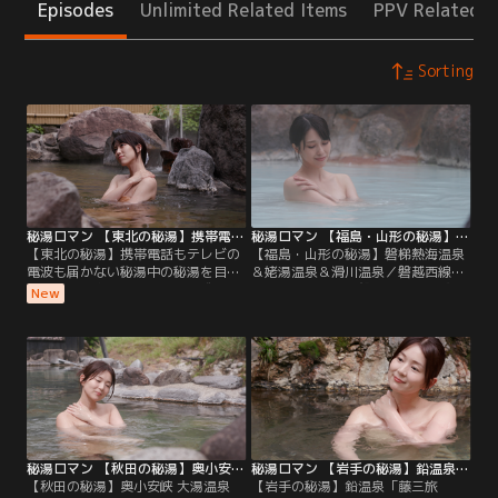
Episodes
Unlimited Related Items
PPV Related I
Sorting
秘湯ロマン 【東北の秘湯】携帯電話もテレビの電波も届かない秘湯中の秘湯を目指します
秘湯ロマン 【福島・山形の秘湯】磐梯熱海温泉＆姥湯温泉＆滑川温泉
【東北の秘湯】携帯電話もテレビの
【福島・山形の秘湯】磐梯熱海温泉
電波も届かない秘湯中の秘湯を目指
＆姥湯温泉＆滑川温泉／磐越西線に
します／福島では天然の美肌成分を
揺られて目指した磐梯熱海温泉 守田
New
豊富に含んだ自家源泉と、乳白色の
屋は10室全ての部屋に温泉が引かれ
お湯が満たされた名湯を堪能。山形
た風呂を備える、大人の隠れ宿。セ
では温泉熱を利用する地球に優しい
ミスイートの客室「やまびこ」は洗
宿と、最上川の源流に湧く秘湯を訪
練された趣が漂う、10畳のモダンな
ねました。
和室。ベッドルームの障子戸を開け
ると、目の前には贅沢な造りのヒノ
キ風呂があらわれます。
秘湯ロマン 【秋田の秘湯】奥小安峡 大湯温泉 泥湯温泉
秘湯ロマン 【岩手の秘湯】鉛温泉「藤三旅館」・夏油温泉「元湯夏油」
【秋田の秘湯】奥小安峡 大湯温泉
【岩手の秘湯】鉛温泉「藤三旅