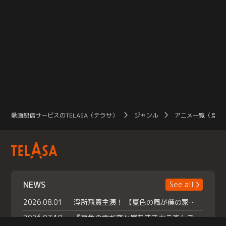
動画配信サービスのTELASA（テラサ）
ジャンル
アニメ一覧（見放
NEWS
See all
2026.08.01
浮所飛貴主演！ 【夏色の風が僕の家にやってきた】 本日よりテラサで独占配信スタート！
2026.07.18
『夏色の雲が恋と嵐をまきおこす』スペシャルメイキング 【Part1】2026年７月18日（土）23時30分～配信スタート！話題のシーンの裏側を大公開！豪華キャスト大集合！ 『武宮家 真夏の家族会議』開催！