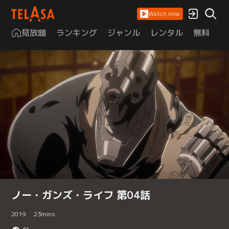
Watch now
見放題
ランキング
ジャンル
レンタル
無料
は
ノー・ガンズ・ライフ 第04話
2019
23
mins