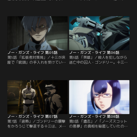
何者かに襲われる事件が連続して発
受けた拡張者だった。カニンガムは
生していた。犯人は拡張した手足を
二人が役割を果たせなかったことに
奪っては、人目につく場所に吊り下
不満を持つが、そこに現れた鉄朗の
げていることから、反拡張技術派・
姿を見て、十三の「中」が鉄朗だと
スピッツベルゲンによる九星会に対
知り、歓喜に身をよじる。十三に対
する挑発行為だと思われた。十三は
する本来の目的のため、カニンガム
九星会から犯人捜しを依頼される
はエンデの自我を奪うことで、暴走
が…。【提供：バンダイチャンネ
させる。「暴走拡張者」となったエ
ル】
ンデを…。【提供：バンダイチャン
ネル】
ノー・ガンズ・ライフ 第05話
ノー・ガンズ・ライフ 第06話
第5話 「拡張者対策局」／十三が床
第6話 「英雄」／殺人を犯しながら
屋で「銃頭」の手入れを受けている
逃亡中の囚人・ゴンドリー。十三は
と、復興庁拡張者対策局（EMS）の
オリビエから彼の探索を依頼され
オリビエが姿を現わす。十三がエク
る。オリビエは、ゴンドリーを公の
ステンド法に反した容疑で、その身
場で裁くために、彼を生きたまま連
柄を拘束すると宣言する。十三はオ
れ戻すよう訴える。十三が殺害の現
リビエに連行されるが、その車中で
場を訪れると、クローネンと遭遇す
彼女は十三との間に交わされた「約
る。そこで、十三は被害者たちの関
束」の履行を求める。そこに逃亡中
係に気がつき、クローネンと共に
の囚人が現れ、車列に激突する。拘
「次の被害者」のもとに急行する。
束具が外れた囚人が…。【提供：バ
【提供：バンダイチャンネル】
ンダイチャンネル】
ノー・ガンズ・ライフ 第07話
ノー・ガンズ・ライフ 第08話
第7話 「過熱」／ゴンドリーの襲撃
第8話 「遺志」／「ノーズスコット
をかろうじて撃退する十三は、メガ
の悪夢」の真相を秘匿していたの
アームド斎に彼自身が狙われる理由
は、他ならぬメガアームド斎だっ
を尋ねる。それは「ノーズスコット
た。十三たちが真相にたどり着くこ