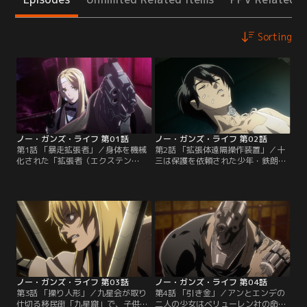
Sorting
ノー・ガンズ・ライフ 第01話
ノー・ガンズ・ライフ 第02話
第1話 「暴走拡張者」／身体を機械
第2話 「拡張体遠隔操作装置」／十
化された「拡張者（エクステン
三は保護を依頼された少年・鉄朗
ド）」と生身の人間が混在する社
を、巨大企業ベリューレン社の追手
会。拡張者が引き起こす問題を解決
に奪われてしまう。シスターと争っ
する「処理屋」を、乾十三は生業と
た際に落下した下水道で、彼は全身
していた。そして、彼自身も、頭部
拡張者の大男から、鉄朗がベリュー
が銃の「拡張者」だった。ある日、
レン社から受けたある真相を聞かさ
十三は全身拡張者の大男から一人の
れる。十三は、鉄朗を乗せて施設に
少年の保護を依頼される。だが、依
戻る車両を強引に停車させると、再
頼を引き受けた十三の前に、一人の
びシスターと相対する。【提供：バ
シスターが現れる。【提供：バンダ
ンダイチャンネル】
イチャンネル】
ノー・ガンズ・ライフ 第03話
ノー・ガンズ・ライフ 第04話
第3話 「操り人形」／九星会が取り
第4話 「引き金」／アンとエンデの
仕切る移民街「九星窟」で、子供が
二人の少女はベリューレン社の命を