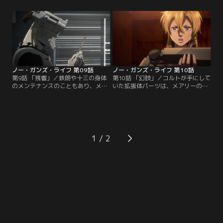
の悪夢」と言われる、ゴンドリーが
とを恐れ、彼らの殺害を試みる。十
自軍の兵士を殺害した事件にまで遡
三はメガアームド斎と互角の戦いを
ることになる。この一連の事件をも
見せるが、蓄積したダメージにより
み消すために、復興庁はオリビエを
メガアームド斎に敗北する。だが、
局長から解任する。もはや十三がこ
完全に破壊されたかにみえた十三に
の事件に関わる理由はなくなり…。
内蔵されたプログラムが起動し、再
【提供：バンダイチャンネル】
び戦闘を再開するが…。【提供：バ
ンダイチャンネル】
ノー・ガンズ・ライフ 第09話
ノー・ガンズ・ライフ 第10話
第9話 「残響」／鉄朗や十三の身体
第10話 「幻肢」／コルトが手にして
のメンテナンスのこともあり、メア
いた拡張体パーツは、メアリーの
リーが乾相談所に引っ越してくる。
兄・ヴィクターによるものだった。
鉄朗がメンテの途中で拡張技師にな
ヴィクターの手がかりを求めて、鉄
った理由を訊ねる。あまり答えたく
朗とメアリーはコルトを追う。その
ないメアリーだったが、自分には探
途中、爆発騒ぎが起こるが、それは
している人がいて、技師をしていれ
コルトによるものだった。彼はベリ
ばまた会えるかもしれない、と思い
ューレンへのテロ行為の実行者だっ
1
を吐露する。そこに、ビルの前で行
た。十三も依頼をうけて、反拡張技
き倒れたエクステンドが担ぎ込まれ
術主義団体であるスピッツベルゲン
る。【提供：バンダイチャンネル】
に繋がる男を…。【提供：バンダイ
チャンネル】