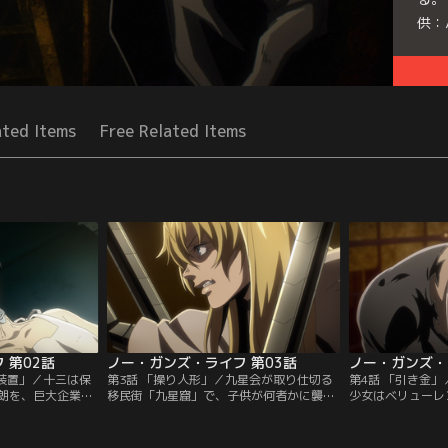
供：
Seri
ated Items
Free Related Items
 第02話
ノー・ガンズ・ライフ 第03話
ノー・ガンズ・
作装置」／十三は保
第3話 「操り人形」／九星会が取り仕切る
第4話 「引き金
朗を、巨大企業ベ
移民街「九星窟」で、子供が何者かに襲わ
少女はベリューレ
われてしまう。シ
れる事件が連続して発生していた。犯人は
だった。カニンガ
した下水道で、彼
拡張した手足を奪っては、人目につく場所
なかったことに不
、鉄朗がベリュー
に吊り下げていることから、反拡張技術
た鉄朗の姿を見て