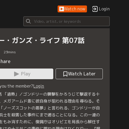
Watch now
Login
ー・ガンズ・ライフ 第07話
23
mins
Share
Play
Watch Later
 you the member?
Login
話 「過熱」／ゴンドリーの襲撃をかろうじて撃退する十
、メガアームド斎に彼自身が狙われる理由を尋ねる。そ
「ノーズスコットの悪夢」と言われる、ゴンドリーが自
兵士を殺害した事件にまで遡ることになる。この一連の
をもみ消すために、復興庁はオリビエを局長から解任す
もはや十三がこの事件に関わる理由はなくなり…。【提