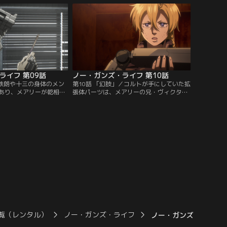
をよじる。十三に対する
はオリビエに連行されるが、その車中で彼
、カニンガムはエンデの
女は十三との間に交わされた「約束」の履
、暴走させる。「暴走拡
行を求める。そこに逃亡中の囚人が現れ、
ンデを…。【提供：バン
車列に激突する。拘束具が外れた囚人
が…。【提供：バンダイチャンネル】
ライフ 第09話
ノー・ガンズ・ライフ 第10話
／鉄朗や十三の身体のメン
第10話 「幻肢」／コルトが手にしていた拡
あり、メアリーが乾相談
張体パーツは、メアリーの兄・ヴィクター
る。鉄朗がメンテの途中
によるものだった。ヴィクターの手がかり
た理由を訊ねる。あまり
を求めて、鉄朗とメアリーはコルトを追
リーだったが、自分には
う。その途中、爆発騒ぎが起こるが、それ
て、技師をしていればま
はコルトによるものだった。彼はベリュー
ない、と思いを吐露す
レンへのテロ行為の実行者だった。十三も
の前で行き倒れたエクス
依頼をうけて、反拡張技術主義団体である
れる。【提供：バンダイ
スピッツベルゲンに繋がる男を…。【提
供：バンダイチャンネル】
覧（レンタル）
ノー・ガンズ・ライフ
ノー・ガンズ・ライフ 