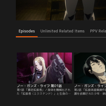
Episodes
Unlimited Related Items
PPV Rel
ノー・ガンズ・ライフ 第01話
ノー・ガンズ・ライフ
第1話 「暴走拡張者」／身体を機械化され
第2話 「拡張体遠隔操
た「拡張者（エクステンド）」と生身の人
護を依頼された少年・鉄
間が混在する社会。拡張者が引き起こす問
リューレン社の追手に奪
題を解決する「処理屋」を、乾十三は生業
スターと争った際に落下
としていた。そして、彼自身も、頭部が銃
は全身拡張者の大男から