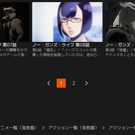
相を聞かされる。
派・スピッツベルゲンによる九星会に対す
と知り、歓喜に身
設に戻る車両を強
る挑発行為だと思われた。十三は九星会か
本来の目的のため
シスターと相対す
ら犯人捜しを依頼されるが…。【提供：バ
自我を奪うことで
ャンネル】
ンダイチャンネル】
張者」となったエ
ダイチャンネル】
 第07話
ノー・ガンズ・ライフ 第08話
ノー・ガンズ・
ドリーの襲撃をかろ
第8話 「遺志」／「ノーズスコットの悪
第9話 「残響」
メガアームド斎に
夢」の真相を秘匿していたのは、他ならぬ
テナンスのことも
尋ねる。それは
メガアームド斎だった。十三たちが真相に
所に引っ越してく
」と言われる、ゴ
たどり着くことを恐れ、彼らの殺害を試み
で拡張技師になっ
殺害した事件にま
る。十三はメガアームド斎と互角の戦いを
答えたくないメア
一連の事件をもみ
見せるが、蓄積したダメージによりメガア
探している人がい
リビエを局長から
ームド斎に敗北する。だが、完全に破壊さ
た会えるかもしれ
1
2
この事件に関わる
れたかにみえた十三に内蔵されたプログラ
る。そこに、ビル
供：バンダイチャ
ムが起動し、再び戦闘を再開するが…。
テンドが担ぎ込ま
【提供：バンダイチャンネル】
チャンネル】
アニメ一覧（見放題）
アクション一覧（見放題）
アクション一