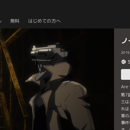
ル
無料
はじめての方へ
ノ
2019
Are
第7
三は
れは
軍の
事件
る。