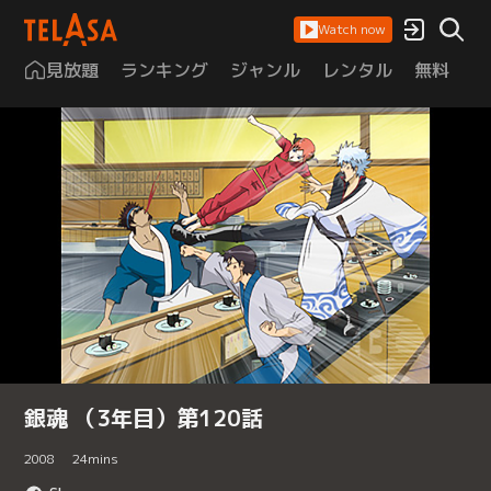
Watch now
見放題
ランキング
ジャンル
レンタル
無料
は
銀魂 （3年目）第120話
2008
24
mins