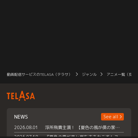
動画配信サービスのTELASA（テラサ）
ジャンル
アニメ一覧（見放
NEWS
See all
2026.08.01
浮所飛貴主演！ 【夏色の風が僕の家にやってきた】 本日よりテラサで独占配信スタート！
2026.07.18
『夏色の雲が恋と嵐をまきおこす』スペシャルメイキング 【Part1】2026年７月18日（土）23時30分～配信スタート！話題のシーンの裏側を大公開！豪華キャスト大集合！ 『武宮家 真夏の家族会議』開催！