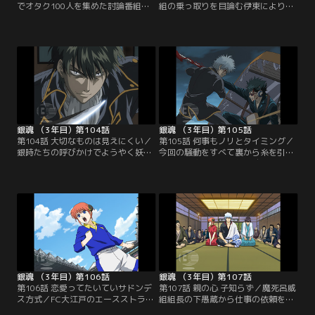
でオタク100人を集めた討論番組が
組の乗っ取りを目論む伊東により、
放送された。各々の持論でスタジオ
隊士たちは完全に分裂。近藤は味方
内が白熱する中、寺門通の親衛隊隊
が沖田一人という状況に追い込まれ
長を務める新八と激しい議論を戦わ
てしまう。計画の最後の仕上げとし
せる一人の男がいた。その男は、妖
て近藤暗殺を実行に移そうとする伊
刀の呪いでオタクと化し、真選組を
東。敵に囲まれた列車内で沖田は近
追われた土方だった。真選組内では
藤を守るためにある決断をする。そ
伊東の権力が急激に拡大し、隊士た
こに銀時たちが助太刀にやってくる
ちに不穏な空気が流れ始めてい
が、土方はいまだに呪われたままだ
た…。【提供：バンダイチャンネ
った！【提供：バンダイチャンネ
ル】
ル】
銀魂 （3年目）第104話
銀魂 （3年目）第105話
第104話 大切なものは見えにくい／
第105話 何事もノリとタイミング／
銀時たちの呼びかけでようやく妖刀
今回の騒動をすべて裏から糸を引い
の呪いを打ち破った土方。近藤暗殺
ていた人物が明らかに！ 自分は踊ら
に邪魔が入ろうと、なおも牙を剥く
されていただけという真実、そして
伊東。彼らの最終決戦が幕を開ける
土方や近藤の思いを知って、瀕死の
一方で、銀時は鬼兵隊の河上万斉と
重傷を負いながらもようやく自分を
対峙していた。激しく刀を交えなが
見つめ直す伊東。なおも襲い掛かる
ら、今回の騒動は真選組を壊滅させ
浪士たちと真選組隊士の激しい戦い
るために仕組まれたものだったと話
が続く中、銀時と河上万斉の死闘も
す万斉。裏で糸を引いているのはや
決着を迎えようとしていた…！【提
はり…！？【提供：バンダイチャン
供：バンダイチャンネル】
ネル】
銀魂 （3年目）第106話
銀魂 （3年目）第107話
第106話 恋愛ってたいていサドンデ
第107話 親の心 子知らず／魔死呂威
ス方式／FC大江戸のエースストライ
組組長の下愚蔵から仕事の依頼を受
カー、甘羅尾の引退試合が行われよ
けた万事屋の面々。依頼内容とは、