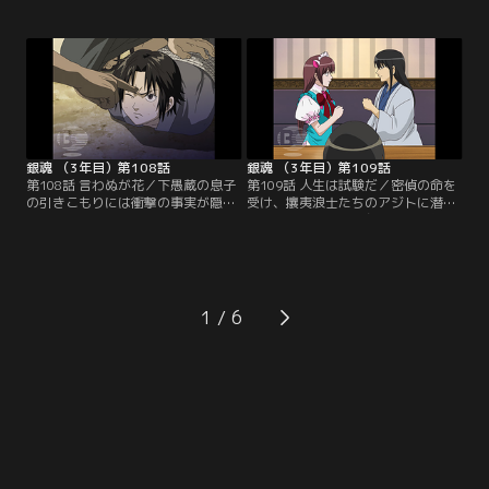
うとしていた。だが、スタジアムで
五年間も倉に引きこもっている息子
売り子のアルバイトを始めた万事屋
の鬱蔵を外に連れ出すことだった。
が、チームのメンバーに間違えて危
説得を試みる銀時たちだったが、鬱
険なドリンクを飲ませてしまったた
蔵には全く効果がない。打つ手がな
め、責任を取って急遽メンバーを集
くなり、組員たちからのプレッシャ
めることになる。そして銀時はいつ
ーで絶体絶命の銀時たちの前に組の
ものメンツを連れて試合に出場する
若頭、中村京次郎が現れて…。【提
ことに…！【提供：バンダイチャン
供：バンダイチャンネル】
ネル】
銀魂 （3年目）第108話
銀魂 （3年目）第109話
第108話 言わぬが花／下愚蔵の息子
第109話 人生は試験だ／密偵の命を
の引きこもりには衝撃の事実が隠さ
受け、攘夷浪士たちのアジトに潜入
れていた。事の顛末を知った銀時は
を試みる山崎。彼に与えられた任務
中村に刃を向けるが組員たちの襲撃
は浪士たちの動向を探り、桂ごと幹
を受け行方をくらませてしまう。下
部を一網打尽に捕らえることだっ
愚蔵も病に倒れ、ついに魔死呂威組
た。山崎は持ち前の圧倒的な地味さ
の襲名披露が行われようとしてい
を生かして見事に潜入を果たす。だ
た。組の幹部たちが集まり、跡目と
が、攘夷浪士になるためには桂直々
1
して中村が正式に認められようとす
の面接や、さらには筆記の採用試験
る中、銀時が会場に突然乱入し…。
をクリアしなければならず…。【提
【提供：バンダイチャンネル】
供：バンダイチャンネル】