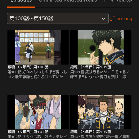
第100話～第150話
Sorting
銀魂 （3年目）第100話
銀魂 （3年目）第101話
第100話 好かれないものほど愛おし
第101話 掟は破るためにこそある／
い／漫画雑誌を読みふけっていた銀
ぼろぼろになった愛刀を預けに鍛冶
時は漫画「ギンタマン」を酷評。す
屋を訪ねた土方は、店長の忠告を無
るとそばに「ギンタマン」の担当で
視して妖刀と呼ばれる刀を持ち帰っ
ある小西の姿が。銀時の暴言に憤慨
てしまった。その後、真選組屯所へ
した小西は、担当編集者としての怒
向かう道中に浪士の集団にからま
りと仕事の愚痴を爆発させる。それ
れ、早速新しい刀で試し斬りをしよ
を聞いた銀時は「ギンタマン」を面
うとする土方。しかし刀を手にした
白い漫画にするため、自ら担当編集
途端、土方は妖刀の呪いでなぜか恐
者となって漫画家に会いに行くこと
ろしいほどに軟弱化してしまい…。
に…。【提供：バンダイチャンネ
【提供：バンダイチャンネル】
ル】
銀魂 （3年目）第102話
銀魂 （3年目）第103話
第102話 オタクは話し好き／テレビ
第103話 長所と短所は紙一重／真選