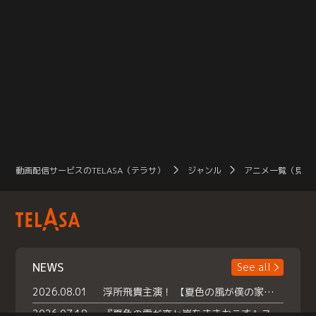
動画配信サービスのTELASA（テラサ）
ジャンル
アニメ一覧（見放
NEWS
See all
2026.08.01
浮所飛貴主演！ 【夏色の風が僕の家にやってきた】 本日よりテラサで独占配信スタート！
2026.07.18
『夏色の雲が恋と嵐をまきおこす』スペシャルメイキング 【Part1】2026年７月18日（土）23時30分～配信スタート！話題のシーンの裏側を大公開！豪華キャスト大集合！ 『武宮家 真夏の家族会議』開催！