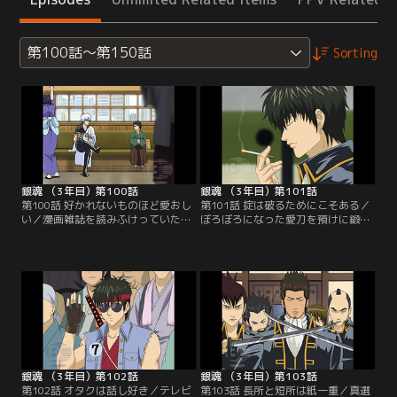
第100話～第150話
Sorting
銀魂 （3年目）第100話
銀魂 （3年目）第101話
第100話 好かれないものほど愛おし
第101話 掟は破るためにこそある／
い／漫画雑誌を読みふけっていた銀
ぼろぼろになった愛刀を預けに鍛冶
時は漫画「ギンタマン」を酷評。す
屋を訪ねた土方は、店長の忠告を無
るとそばに「ギンタマン」の担当で
視して妖刀と呼ばれる刀を持ち帰っ
ある小西の姿が。銀時の暴言に憤慨
てしまった。その後、真選組屯所へ
した小西は、担当編集者としての怒
向かう道中に浪士の集団にからま
りと仕事の愚痴を爆発させる。それ
れ、早速新しい刀で試し斬りをしよ
を聞いた銀時は「ギンタマン」を面
うとする土方。しかし刀を手にした
白い漫画にするため、自ら担当編集
途端、土方は妖刀の呪いでなぜか恐
者となって漫画家に会いに行くこと
ろしいほどに軟弱化してしまい…。
に…。【提供：バンダイチャンネ
【提供：バンダイチャンネル】
ル】
銀魂 （3年目）第102話
銀魂 （3年目）第103話
第102話 オタクは話し好き／テレビ
第103話 長所と短所は紙一重／真選