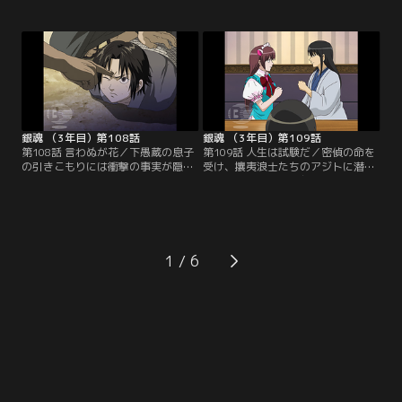
うとしていた。だが、スタジアムで
五年間も倉に引きこもっている息子
売り子のアルバイトを始めた万事屋
の鬱蔵を外に連れ出すことだった。
が、チームのメンバーに間違えて危
説得を試みる銀時たちだったが、鬱
険なドリンクを飲ませてしまったた
蔵には全く効果がない。打つ手がな
め、責任を取って急遽メンバーを集
くなり、組員たちからのプレッシャ
めることになる。そして銀時はいつ
ーで絶体絶命の銀時たちの前に組の
ものメンツを連れて試合に出場する
若頭、中村京次郎が現れて…。【提
ことに…！【提供：バンダイチャン
供：バンダイチャンネル】
ネル】
銀魂 （3年目）第108話
銀魂 （3年目）第109話
第108話 言わぬが花／下愚蔵の息子
第109話 人生は試験だ／密偵の命を
の引きこもりには衝撃の事実が隠さ
受け、攘夷浪士たちのアジトに潜入
れていた。事の顛末を知った銀時は
を試みる山崎。彼に与えられた任務
中村に刃を向けるが組員たちの襲撃
は浪士たちの動向を探り、桂ごと幹
を受け行方をくらませてしまう。下
部を一網打尽に捕らえることだっ
愚蔵も病に倒れ、ついに魔死呂威組
た。山崎は持ち前の圧倒的な地味さ
の襲名披露が行われようとしてい
を生かして見事に潜入を果たす。だ
た。組の幹部たちが集まり、跡目と
が、攘夷浪士になるためには桂直々
1
して中村が正式に認められようとす
の面接や、さらには筆記の採用試験
る中、銀時が会場に突然乱入し…。
をクリアしなければならず…。【提
【提供：バンダイチャンネル】
供：バンダイチャンネル】