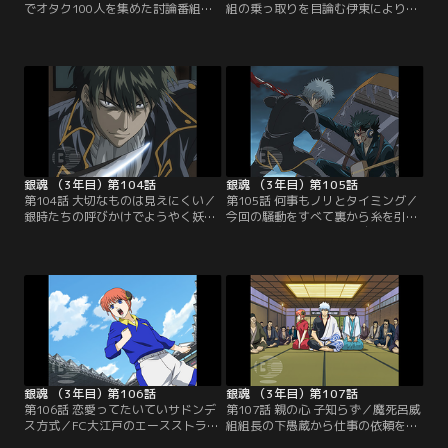
でオタク100人を集めた討論番組が
組の乗っ取りを目論む伊東により、
放送された。各々の持論でスタジオ
隊士たちは完全に分裂。近藤は味方
内が白熱する中、寺門通の親衛隊隊
が沖田一人という状況に追い込まれ
長を務める新八と激しい議論を戦わ
てしまう。計画の最後の仕上げとし
せる一人の男がいた。その男は、妖
て近藤暗殺を実行に移そうとする伊
刀の呪いでオタクと化し、真選組を
東。敵に囲まれた列車内で沖田は近
追われた土方だった。真選組内では
藤を守るためにある決断をする。そ
伊東の権力が急激に拡大し、隊士た
こに銀時たちが助太刀にやってくる
ちに不穏な空気が流れ始めてい
が、土方はいまだに呪われたままだ
た…。【提供：バンダイチャンネ
った！【提供：バンダイチャンネ
ル】
ル】
銀魂 （3年目）第104話
銀魂 （3年目）第105話
第104話 大切なものは見えにくい／
第105話 何事もノリとタイミング／
銀時たちの呼びかけでようやく妖刀
今回の騒動をすべて裏から糸を引い
の呪いを打ち破った土方。近藤暗殺
ていた人物が明らかに！ 自分は踊ら
に邪魔が入ろうと、なおも牙を剥く
されていただけという真実、そして
伊東。彼らの最終決戦が幕を開ける
土方や近藤の思いを知って、瀕死の
一方で、銀時は鬼兵隊の河上万斉と
重傷を負いながらもようやく自分を
対峙していた。激しく刀を交えなが
見つめ直す伊東。なおも襲い掛かる
ら、今回の騒動は真選組を壊滅させ
浪士たちと真選組隊士の激しい戦い
るために仕組まれたものだったと話
が続く中、銀時と河上万斉の死闘も
す万斉。裏で糸を引いているのはや
決着を迎えようとしていた…！【提
はり…！？【提供：バンダイチャン
供：バンダイチャンネル】
ネル】
銀魂 （3年目）第106話
銀魂 （3年目）第107話
第106話 恋愛ってたいていサドンデ
第107話 親の心 子知らず／魔死呂威
ス方式／FC大江戸のエースストライ
組組長の下愚蔵から仕事の依頼を受
カー、甘羅尾の引退試合が行われよ
けた万事屋の面々。依頼内容とは、