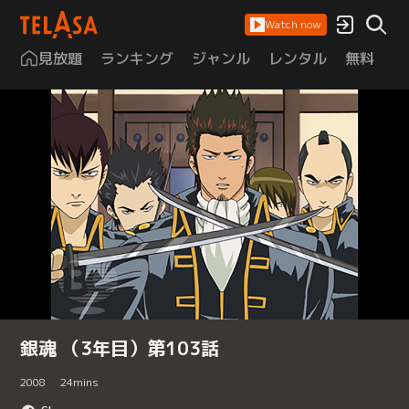
Watch now
見放題
ランキング
ジャンル
レンタル
無料
は
銀魂 （3年目）第103話
2008
24
mins