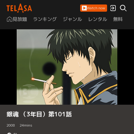
Watch now
見放題
ランキング
ジャンル
レンタル
無料
は
銀魂 （3年目）第101話
2008
24
mins