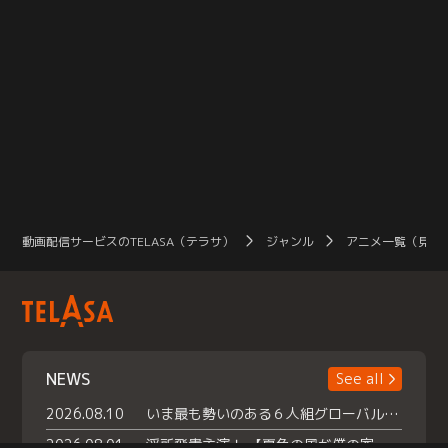
動画配信サービスのTELASA（テラサ）
ジャンル
アニメ一覧（見放
NEWS
See all
2026.08.10
いま最も勢いのある６人組グローバルグル ープ NCT WISHの地上波初冠特番 『NCT WISHの放課後グランプリ』放送決定 メンバーたちが３ペアに分かれ 【平成】をテーマにしたスペシャル企画 で対決 番組撮り下ろしのパフォーマンスも！ TELASA（テラサ）では放送終了後から オリジナルコンテンツを大量配信！
2026.08.01
浮所飛貴主演！ 【夏色の風が僕の家にやってきた】 本日よりテラサで独占配信スタート！