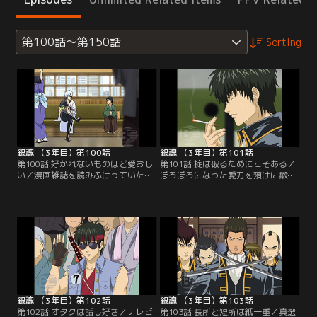
第100話～第150話
Sorting
銀魂 （3年目）第100話
銀魂 （3年目）第101話
第100話 好かれないものほど愛おし
第101話 掟は破るためにこそある／
い／漫画雑誌を読みふけっていた銀
ぼろぼろになった愛刀を預けに鍛冶
時は漫画「ギンタマン」を酷評。す
屋を訪ねた土方は、店長の忠告を無
るとそばに「ギンタマン」の担当で
視して妖刀と呼ばれる刀を持ち帰っ
ある小西の姿が。銀時の暴言に憤慨
てしまった。その後、真選組屯所へ
した小西は、担当編集者としての怒
向かう道中に浪士の集団にからま
りと仕事の愚痴を爆発させる。それ
れ、早速新しい刀で試し斬りをしよ
を聞いた銀時は「ギンタマン」を面
うとする土方。しかし刀を手にした
白い漫画にするため、自ら担当編集
途端、土方は妖刀の呪いでなぜか恐
者となって漫画家に会いに行くこと
ろしいほどに軟弱化してしまい…。
に…。【提供：バンダイチャンネ
【提供：バンダイチャンネル】
ル】
銀魂 （3年目）第102話
銀魂 （3年目）第103話
第102話 オタクは話し好き／テレビ
第103話 長所と短所は紙一重／真選