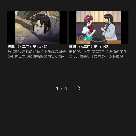
うとしていた。だが、スタジアムで
五年間も倉に引きこもっている息子
売り子のアルバイトを始めた万事屋
の鬱蔵を外に連れ出すことだった。
が、チームのメンバーに間違えて危
説得を試みる銀時たちだったが、鬱
険なドリンクを飲ませてしまったた
蔵には全く効果がない。打つ手がな
め、責任を取って急遽メンバーを集
くなり、組員たちからのプレッシャ
めることになる。そして銀時はいつ
ーで絶体絶命の銀時たちの前に組の
ものメンツを連れて試合に出場する
若頭、中村京次郎が現れて…。【提
ことに…！【提供：バンダイチャン
供：バンダイチャンネル】
ネル】
銀魂 （3年目）第108話
銀魂 （3年目）第109話
第108話 言わぬが花／下愚蔵の息子
第109話 人生は試験だ／密偵の命を
の引きこもりには衝撃の事実が隠さ
受け、攘夷浪士たちのアジトに潜入
れていた。事の顛末を知った銀時は
を試みる山崎。彼に与えられた任務
中村に刃を向けるが組員たちの襲撃
は浪士たちの動向を探り、桂ごと幹
を受け行方をくらませてしまう。下
部を一網打尽に捕らえることだっ
愚蔵も病に倒れ、ついに魔死呂威組
た。山崎は持ち前の圧倒的な地味さ
の襲名披露が行われようとしてい
を生かして見事に潜入を果たす。だ
た。組の幹部たちが集まり、跡目と
が、攘夷浪士になるためには桂直々
1
して中村が正式に認められようとす
の面接や、さらには筆記の採用試験
る中、銀時が会場に突然乱入し…。
をクリアしなければならず…。【提
【提供：バンダイチャンネル】
供：バンダイチャンネル】