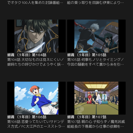
でオタク100人を集めた討論番組が
組の乗っ取りを目論む伊東により、
放送された。各々の持論でスタジオ
隊士たちは完全に分裂。近藤は味方
内が白熱する中、寺門通の親衛隊隊
が沖田一人という状況に追い込まれ
長を務める新八と激しい議論を戦わ
てしまう。計画の最後の仕上げとし
せる一人の男がいた。その男は、妖
て近藤暗殺を実行に移そうとする伊
刀の呪いでオタクと化し、真選組を
東。敵に囲まれた列車内で沖田は近
追われた土方だった。真選組内では
藤を守るためにある決断をする。そ
伊東の権力が急激に拡大し、隊士た
こに銀時たちが助太刀にやってくる
ちに不穏な空気が流れ始めてい
が、土方はいまだに呪われたままだ
た…。【提供：バンダイチャンネ
った！【提供：バンダイチャンネ
ル】
ル】
銀魂 （3年目）第104話
銀魂 （3年目）第105話
第104話 大切なものは見えにくい／
第105話 何事もノリとタイミング／
銀時たちの呼びかけでようやく妖刀
今回の騒動をすべて裏から糸を引い
の呪いを打ち破った土方。近藤暗殺
ていた人物が明らかに！ 自分は踊ら
に邪魔が入ろうと、なおも牙を剥く
されていただけという真実、そして
伊東。彼らの最終決戦が幕を開ける
土方や近藤の思いを知って、瀕死の
一方で、銀時は鬼兵隊の河上万斉と
重傷を負いながらもようやく自分を
対峙していた。激しく刀を交えなが
見つめ直す伊東。なおも襲い掛かる
ら、今回の騒動は真選組を壊滅させ
浪士たちと真選組隊士の激しい戦い
るために仕組まれたものだったと話
が続く中、銀時と河上万斉の死闘も
す万斉。裏で糸を引いているのはや
決着を迎えようとしていた…！【提
はり…！？【提供：バンダイチャン
供：バンダイチャンネル】
ネル】
銀魂 （3年目）第106話
銀魂 （3年目）第107話
第106話 恋愛ってたいていサドンデ
第107話 親の心 子知らず／魔死呂威
ス方式／FC大江戸のエースストライ
組組長の下愚蔵から仕事の依頼を受
カー、甘羅尾の引退試合が行われよ
けた万事屋の面々。依頼内容とは、