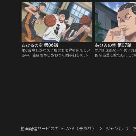
ッシュを履いて練習をしていると、そこに
部の円を加えた5対1。
現れたのはいかにもガラの悪い生徒たち。
もかかわらず、空はバス
その不良たちこそクズ高バスケ部の部員。
シュートへ。しかしヤス
男子バスケ部は荒れ果て…。【提供：バン
で理不尽に勝敗が決しよ
ダイチャンネル】
ろ…。【提供：バンダイ
あひるの空 第06話
あひるの空 第07話
第6話 今しかねえ／疲労も限界を超えてい
第7話 迷惑な一年坊／
る中、空は母から教わった両手打ちのシュ
的な点差で敗北したもの
ートを決め、チームの空気を変えた。丸高
をたたえ合う試合となっ
との点差は絶望的だが必死で戦うクズ高。
しまった空を自宅に送り
試合を見ていた千秋はその状況に背を向け
祖母から空が入院してい
立ち去っていった。一生懸命なクズ高の姿
て、神奈川にやってきた
にいらだつ丸高の不良たちが試合を妨害。
合翌日からさっそくバス
憤るクズ高メンバーを制し、試合を続けよ
むクズ高メンバーだった
うとする空だったが…。【提供：バンダイ
ンダイチャンネル】
チャンネル】
動画配信サービスのTELASA（テラサ）
ジャンル