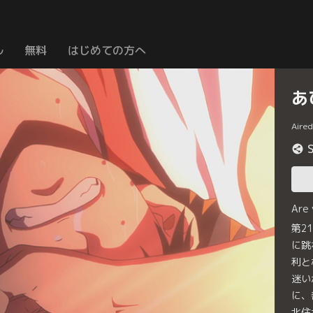
ル
無料
はじめての方へ
あ
Aire
Are
第2
に跳
利と
迷い
に、
北住