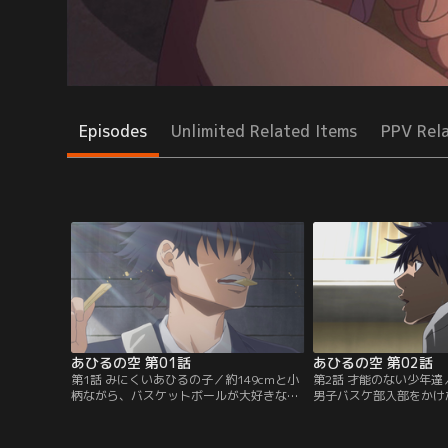
Episodes
Unlimited Related Items
PPV Rel
あひるの空 第01話
あひるの空 第02話
第1話 みにくいあひるの子／約149cmと小
第2話 才能のない少年
柄ながら、バスケットボールが大好きな少
男子バスケ部入部をかけ
年・車谷 空。彼は入学したばかりの九頭龍
が始まった。男子バスケ
高校（クズ高）で、バスケ部に入部しよう
（ヤス）、茶木（チャッ
と張り切っていた。広い体育館で宝物のバ
ベ）に加え、千秋の代理