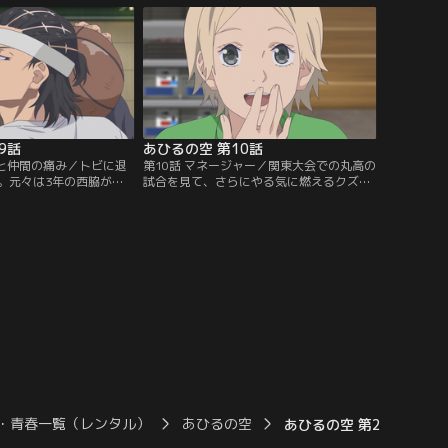
日。キャプテンの千葉、
に、空のシュートは全く入らなくなった。
神奈川でも5本の指に入
一気に雲行きが怪しくなり、完全に丸高の
の実力者を擁し、全員が
ペースへ。さらに試合メンバー5人ギリギ
身長の丸高バスケ部が登
リの中…。【提供：バンダイチャンネル】
ダイチャンネル】
9話
あひるの空 第10話
ルと仲間の痛み／トビに退
第10話 マネージャー／関東大会での丸高の
。元々は3年の西脇が大
試合を見て、さらにやる気に燃えるクズ高
たもので、正当防衛とも
のメンバーだったが、練習中に空のバッシ
とわかったが、処分は覆
ュが壊れてしまう。母からもらった大事な
スケに魅せられた空は、
バッシュを修理してもらおうと駆け回って
込み、なんとか処分を撤
見つけたスポーツショップは、隣のクラス
。一方、トビは偶然出会
の七尾奈緒の家だった。そそっかしいとこ
を話し、そこに訪れた百
ろのある奈緒だが、空のプレーに合わせた
気持ちに変化が生じる。
シューズのアドバイスをしたり…。【提
チャンネル】
供：バンダイチャンネル】
・青春一覧（レンタル）
あひるの空
あひるの空 第21話