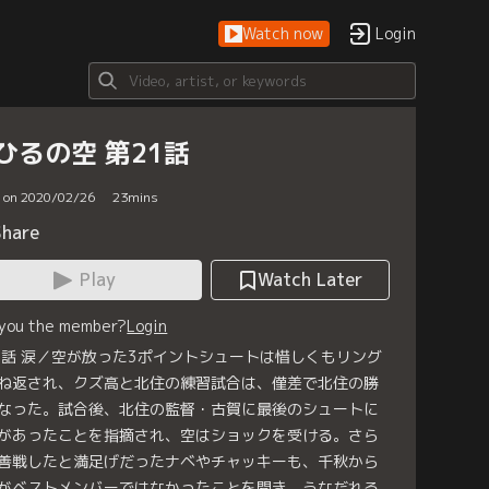
Watch now
Login
ひるの空 第21話
d on 2020/02/26
23
mins
Share
Play
Watch Later
 you the member?
Login
1話 涙／空が放った3ポイントシュートは惜しくもリング
ね返され、クズ高と北住の練習試合は、僅差で北住の勝
なった。試合後、北住の監督・古賀に最後のシュートに
があったことを指摘され、空はショックを受ける。さら
善戦したと満足げだったナベやチャッキーも、千秋から
がベストメンバーではなかったことを聞き、うなだれる