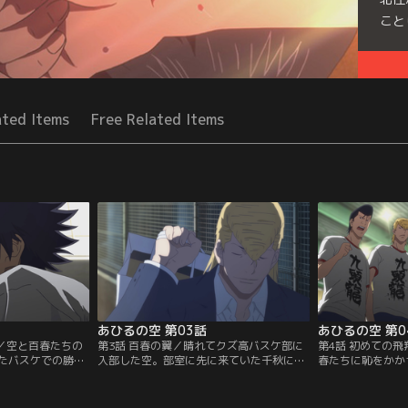
こと
Seri
ated Items
Free Related Items
あひるの空 第03話
あひるの空 第0
達／空と百春たちの
第3話 百春の翼／晴れてクズ高バスケ部に
第4話 初めての
たバスケでの勝負
入部した空。部室に先に来ていた千秋に連
春たちに恥をかか
部の百春、安原
れられて校舎裏のバスケットゴールに向か
バスケ部との練習
キー）、鍋島（ナ
うと、そこにはシュート練習をする百春
た4人が試合に出
として女子バスケ
が。シュートが全く入らず、ヤケになって
めて5対5のバス