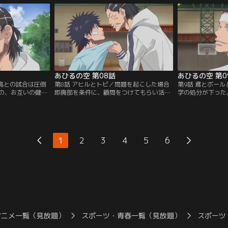
圧倒的不利な状況に
ゴールへジャンプした百春の驚異的跳躍力
そして練習試合当
ケスキルを見せ、
に空は驚愕する。そこにケンカの報復に現
エースの常盤と、
の暴力による妨害
れた新丸子高校（丸高）の不良たちを何と
るといわれるほど
うとしたとこ
か撃退。【提供：バンダイチャンネル】
バスケに有利な高
チャンネル】
場。【提供：バン
あひるの空 第08話
あひるの空 第0
丸高との試合は圧倒
第8話 アヒルとトビ／問題を起こした場合
第9話 鳶とボー
の、お互いの健闘
即廃部を条件に、顧問をつけてもらい活動
学の処分が下った
た。疲れて眠って
を許可されたクズ高男子バスケ部。その矢
勢で囲んで挑発し
届けた円は、空の
先、ヤスたちと校舎裏でひと悶着したトビ
いえる状況だった
る母・由夏を追っ
が、女子バレーボール部が練習する中で無
らない。トビのバ
と聞かされる。試
理やりバスケの練習をした挙句、部員にけ
顧問の五月に頼み
ケの練習に打ち込
がをさせてしまう。百春の土下座により何
回させようとする
1
2
3
4
5
6
が…。【提供：バ
とかその場は収まったものの、翌日には体
った千秋に気持ち
育館でトビがほかの生徒と暴力沙汰を起こ
春との会話の中で
す。【提供：バンダイチャンネル】
【提供：バンダイ
アニメ一覧（見放題）
スポーツ・青春一覧（見放題）
スポーツ