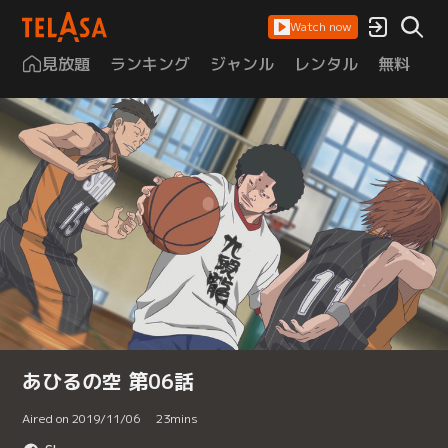
Watch now
見放題
ランキング
ジャンル
レンタル
無料
は
あひるの空 第06話
Aired on 2019/11/06
23
mins