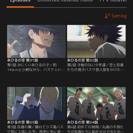
Sorting
あひるの空 第01話
あひるの空 第02話
第1話 みにくいあひるの子／約
第2話 才能のない少年達／空と百春
149cmと小柄ながら、バスケットボ
たちの男子バスケ部入部をかけたバ
ールが大好きな少年・車谷 空。彼は
スケでの勝負が始まった。男子バス
入学したばかりの九頭龍高校（クズ
ケ部の百春、安原（ヤス）、茶木
高）で、バスケ部に入部しようと張
（チャッキー）、鍋島（ナベ）に加
り切っていた。広い体育館で宝物の
え、千秋の代理として女子バスケ部
バッシュを履いて練習をしている
の円を加えた5対1。圧倒的不利な状
と、そこに現れたのはいかにもガラ
況にもかかわらず、空はバスケスキ
の悪い生徒たち。その不良たちこそ
ルを見せ、シュートへ。しかしヤス
クズ高バスケ部の部員。男子バスケ
の暴力による妨害で理不尽に勝敗が
部は荒れ果て…。【提供：バンダイ
決しようとしたところ…。【提供：
チャンネル】
バンダイチャンネル】
あひるの空 第03話
あひるの空 第04話
第3話 百春の翼／晴れてクズ高バス
第4話 初めての飛翔／丸高の不良た
ケ部に入部した空。部室に先に来て
ちが百春たちに恥をかかせるために