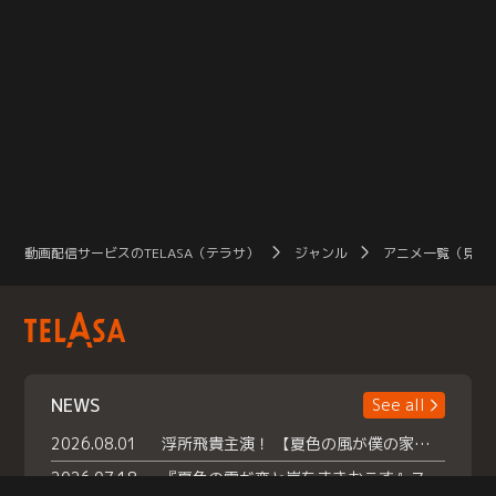
動画配信サービスのTELASA（テラサ）
ジャンル
アニメ一覧（見放
NEWS
See all
2026.08.01
浮所飛貴主演！ 【夏色の風が僕の家にやってきた】 本日よりテラサで独占配信スタート！
2026.07.18
『夏色の雲が恋と嵐をまきおこす』スペシャルメイキング 【Part1】2026年７月18日（土）23時30分～配信スタート！話題のシーンの裏側を大公開！豪華キャスト大集合！ 『武宮家 真夏の家族会議』開催！