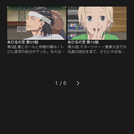
宅に送り届けた円は、空の祖母から
校舎裏でひと悶着したトビが、女子
空が入院している母・由夏を追っ
バレーボール部が練習する中で無理
て、神奈川にやってきたと聞かされ
やりバスケの練習をした挙句、部員
る。試合翌日からさっそくバスケの
にけがをさせてしまう。百春の土下
練習に打ち込むクズ高メンバーだっ
座により何とかその場は収まったも
たが…。【提供：バンダイチャンネ
のの、翌日には体育館でトビがほか
ル】
の生徒と暴力沙汰を起こす。【提
供：バンダイチャンネル】
あひるの空 第09話
あひるの空 第10話
第9話 鳶とボールと仲間の痛み／ト
第10話 マネージャー／関東大会での
ビに退学の処分が下った。元々は3
丸高の試合を見て、さらにやる気に
年の西脇が大勢で囲んで挑発したも
燃えるクズ高のメンバーだったが、
ので、正当防衛ともいえる状況だっ
練習中に空のバッシュが壊れてしま
たとわかったが、処分は覆らない。
う。母からもらった大事なバッシュ
トビのバスケに魅せられた空は、顧
を修理してもらおうと駆け回って見
問の五月に頼み込み、なんとか処分
つけたスポーツショップは、隣のク
を撤回させようとする。一方、トビ
ラスの七尾奈緒の家だった。そそっ
1
は偶然出会った千秋に気持ちを話
かしいところのある奈緒だが、空の
し、そこに訪れた百春との会話の中
プレーに合わせたシューズのアドバ
で気持ちに変化が生じる。【提供：
イスをしたり…。【提供：バンダイ
バンダイチャンネル】
チャンネル】