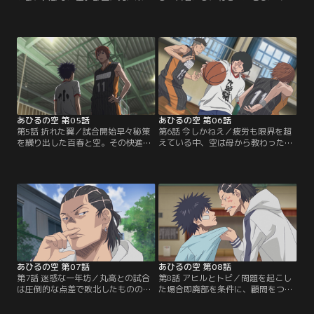
いた千秋に連れられて校舎裏のバス
画策し、丸高バスケ部との練習試合
ケットゴールに向かうと、そこには
が決定。千秋を除いた4人が試合に
シュート練習をする百春が。シュー
出てくれることになり、初めて5対5
トが全く入らず、ヤケになってゴー
のバスケができると張り切る空。そ
ルへジャンプした百春の驚異的跳躍
して練習試合当日。キャプテンの千
力に空は驚愕する。そこにケンカの
葉、エースの常盤と、神奈川でも5
報復に現れた新丸子高校（丸高）の
本の指に入るといわれるほどの実力
不良たちを何とか撃退。【提供：バ
者を擁し、全員がバスケに有利な高
ンダイチャンネル】
身長の丸高バスケ部が登場。【提
供：バンダイチャンネル】
あひるの空 第05話
あひるの空 第06話
第5話 折れた翼／試合開始早々秘策
第6話 今しかねえ／疲労も限界を超
を繰り出した百春と空。その快進撃
えている中、空は母から教わった両
に対する策を考える千葉だったが、
手打ちのシュートを決め、チームの
常盤は空のプレーを見て、本人さえ
空気を変えた。丸高との点差は絶望
も自覚していない空の弱点を発見す
的だが必死で戦うクズ高。試合を見
る。徹底的に弱点をつく常盤を前
ていた千秋はその状況に背を向け立
に、空のシュートは全く入らなくな
ち去っていった。一生懸命なクズ高
った。一気に雲行きが怪しくなり、
の姿にいらだつ丸高の不良たちが試
完全に丸高のペースへ。さらに試合
合を妨害。憤るクズ高メンバーを制
メンバー5人ギリギリの中…。【提
し、試合を続けようとする空だった
供：バンダイチャンネル】
が…。【提供：バンダイチャンネ
ル】
あひるの空 第07話
あひるの空 第08話
第7話 迷惑な一年坊／丸高との試合
第8話 アヒルとトビ／問題を起こし
は圧倒的な点差で敗北したものの、
た場合即廃部を条件に、顧問をつけ
お互いの健闘をたたえ合う試合とな
てもらい活動を許可されたクズ高男
った。疲れて眠ってしまった空を自
子バスケ部。その矢先、ヤスたちと