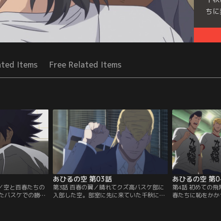
ちに
Seri
ated Items
Free Related Items
あひるの空 第03話
あひるの空 第0
達／空と百春たちの
第3話 百春の翼／晴れてクズ高バスケ部に
第4話 初めての
たバスケでの勝負
入部した空。部室に先に来ていた千秋に連
春たちに恥をかか
部の百春、安原
れられて校舎裏のバスケットゴールに向か
バスケ部との練習
キー）、鍋島（ナ
うと、そこにはシュート練習をする百春
た4人が試合に出
として女子バスケ
が。シュートが全く入らず、ヤケになって
めて5対5のバス