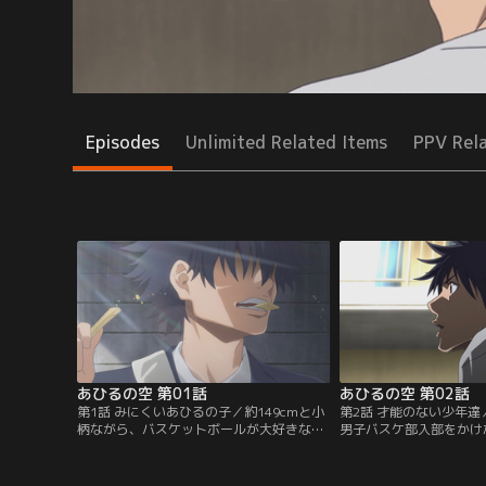
Episodes
Unlimited Related Items
PPV Rel
あひるの空 第01話
あひるの空 第02話
第1話 みにくいあひるの子／約149cmと小
第2話 才能のない少年
柄ながら、バスケットボールが大好きな少
男子バスケ部入部をかけ
年・車谷 空。彼は入学したばかりの九頭龍
が始まった。男子バスケ
高校（クズ高）で、バスケ部に入部しよう
（ヤス）、茶木（チャッ
と張り切っていた。広い体育館で宝物のバ
ベ）に加え、千秋の代理