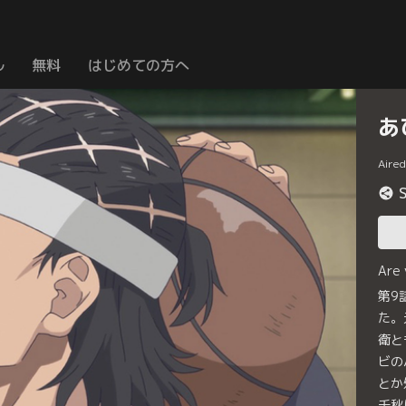
ル
無料
はじめての方へ
あ
Aire
Are
第9
た。
衛と
ビの
とか
千秋