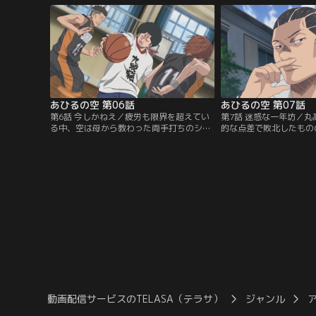
ッシュを履いて練習をしていると、そこに
部の円を加えた5対1。
現れたのはいかにもガラの悪い生徒たち。
もかかわらず、空はバス
その不良たちこそクズ高バスケ部の部員。
シュートへ。しかしヤス
男子バスケ部は荒れ果て…。【提供：バン
で理不尽に勝敗が決しよ
ダイチャンネル】
ろ…。【提供：バンダイ
あひるの空 第06話
あひるの空 第07話
第6話 今しかねえ／疲労も限界を超えてい
第7話 迷惑な一年坊／
る中、空は母から教わった両手打ちのシュ
的な点差で敗北したもの
ートを決め、チームの空気を変えた。丸高
をたたえ合う試合となっ
との点差は絶望的だが必死で戦うクズ高。
しまった空を自宅に送り
試合を見ていた千秋はその状況に背を向け
祖母から空が入院してい
立ち去っていった。一生懸命なクズ高の姿
て、神奈川にやってきた
にいらだつ丸高の不良たちが試合を妨害。
合翌日からさっそくバス
憤るクズ高メンバーを制し、試合を続けよ
むクズ高メンバーだった
うとする空だったが…。【提供：バンダイ
ンダイチャンネル】
チャンネル】
動画配信サービスのTELASA（テラサ）
ジャンル