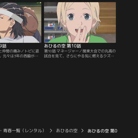
日。キャプテンの千葉、
に、空のシュートは全く入らなくなった。
神奈川でも5本の指に入
一気に雲行きが怪しくなり、完全に丸高の
の実力者を擁し、全員が
ペースへ。さらに試合メンバー5人ギリギ
身長の丸高バスケ部が登
リの中…。【提供：バンダイチャンネル】
ダイチャンネル】
9話
あひるの空 第10話
ルと仲間の痛み／トビに退
第10話 マネージャー／関東大会での丸高の
。元々は3年の西脇が大
試合を見て、さらにやる気に燃えるクズ高
たもので、正当防衛とも
のメンバーだったが、練習中に空のバッシ
とわかったが、処分は覆
ュが壊れてしまう。母からもらった大事な
スケに魅せられた空は、
バッシュを修理してもらおうと駆け回って
込み、なんとか処分を撤
見つけたスポーツショップは、隣のクラス
。一方、トビは偶然出会
の七尾奈緒の家だった。そそっかしいとこ
を話し、そこに訪れた百
ろのある奈緒だが、空のプレーに合わせた
気持ちに変化が生じる。
シューズのアドバイスをしたり…。【提
チャンネル】
供：バンダイチャンネル】
・青春一覧（レンタル）
あひるの空
あひるの空 第09話