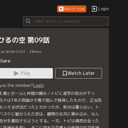
Watch now
Login
ひるの空 第09話
d on 2019/11/27
23
mins
Share
Play
Watch Later
 you the member?
Login
話 鳶とボールと仲間の痛み／トビに退学の処分が下っ
元々は3年の西脇が大勢で囲んで挑発したもので、正当防
もいえる状況だったとわかったが、処分は覆らない。ト
バスケに魅せられた空は、顧問の五月に頼み込み、なん
処分を撤回させようとする。一方、トビは偶然出会った
に気持ちを話し、そこに訪れた百春との会話の中で気持