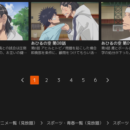
圧倒的不利な状況に
ゴールへジャンプした百春の驚異的跳躍力
そして練習試合当
ケスキルを見せ、
に空は驚愕する。そこにケンカの報復に現
エースの常盤と、
の暴力による妨害
れた新丸子高校（丸高）の不良たちを何と
るといわれるほど
うとしたとこ
か撃退。【提供：バンダイチャンネル】
バスケに有利な高
チャンネル】
場。【提供：バン
あひるの空 第08話
あひるの空 第0
丸高との試合は圧倒
第8話 アヒルとトビ／問題を起こした場合
第9話 鳶とボー
の、お互いの健闘
即廃部を条件に、顧問をつけてもらい活動
学の処分が下った
た。疲れて眠って
を許可されたクズ高男子バスケ部。その矢
勢で囲んで挑発し
届けた円は、空の
先、ヤスたちと校舎裏でひと悶着したトビ
いえる状況だった
る母・由夏を追っ
が、女子バレーボール部が練習する中で無
らない。トビのバ
と聞かされる。試
理やりバスケの練習をした挙句、部員にけ
顧問の五月に頼み
ケの練習に打ち込
がをさせてしまう。百春の土下座により何
回させようとする
1
2
3
4
5
6
が…。【提供：バ
とかその場は収まったものの、翌日には体
った千秋に気持ち
育館でトビがほかの生徒と暴力沙汰を起こ
春との会話の中で
す。【提供：バンダイチャンネル】
【提供：バンダイ
アニメ一覧（見放題）
スポーツ・青春一覧（見放題）
スポーツ