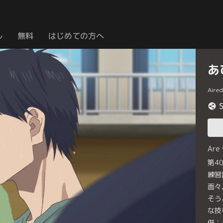
ル
無料
はじめての方へ
あ
Aire
Are
第4
練習
面々
そう
な技
供：