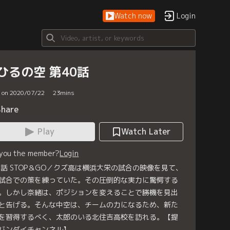
Watch now
Login
ひるの空 第40話
d on 2020/07/22
23
mins
Share
Play
Watch Later
 you the member?
Login
0話 STOP＆GO／クズ高は横浜大栄の試合の映像を見て、
試合での策を練っていた。その圧倒的な実力に驚愕する
。しかし奈緒は、ポジションを変えることで勝機を見出
と告げる。そんな中空は、チームの力になるため、新た
を習得するべく、太郎のいる北住吉高校を訪れる。【提
バンダイチャンネル】