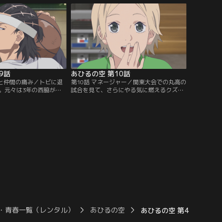
日。キャプテンの千葉、
に、空のシュートは全く入らなくなった。
神奈川でも5本の指に入
一気に雲行きが怪しくなり、完全に丸高の
の実力者を擁し、全員が
ペースへ。さらに試合メンバー5人ギリギ
身長の丸高バスケ部が登
リの中…。【提供：バンダイチャンネル】
ダイチャンネル】
9話
あひるの空 第10話
ルと仲間の痛み／トビに退
第10話 マネージャー／関東大会での丸高の
。元々は3年の西脇が大
試合を見て、さらにやる気に燃えるクズ高
たもので、正当防衛とも
のメンバーだったが、練習中に空のバッシ
とわかったが、処分は覆
ュが壊れてしまう。母からもらった大事な
スケに魅せられた空は、
バッシュを修理してもらおうと駆け回って
込み、なんとか処分を撤
見つけたスポーツショップは、隣のクラス
。一方、トビは偶然出会
の七尾奈緒の家だった。そそっかしいとこ
を話し、そこに訪れた百
ろのある奈緒だが、空のプレーに合わせた
気持ちに変化が生じる。
シューズのアドバイスをしたり…。【提
チャンネル】
供：バンダイチャンネル】
・青春一覧（レンタル）
あひるの空
あひるの空 第40話