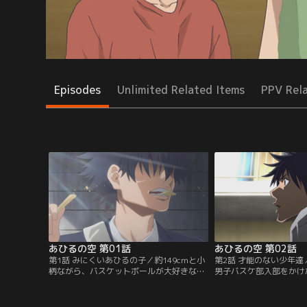
Episodes
Unlimited Related Items
PPV Rel
あひるの空 第01話
あひるの空 第02話
第1話 みにくいあひるの子／約149cmと小
第2話 才能のない少年
柄ながら、バスケットボールが大好きな少
男子バスケ部入部をかけ
年・車谷 空。彼は入学したばかりの九頭龍
が始まった。男子バスケ
高校（クズ高）で、バスケ部に入部しよう
（ヤス）、茶木（チャッ
と張り切っていた。広い体育館で宝物のバ
ベ）に加え、千秋の代理