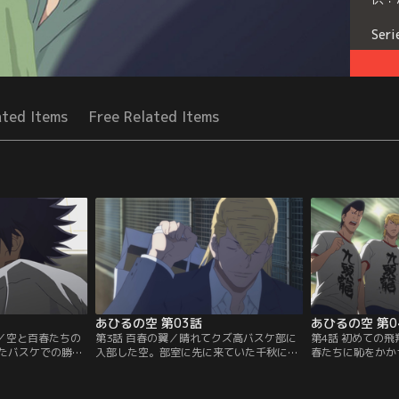
Seri
ated Items
Free Related Items
あひるの空 第03話
あひるの空 第0
達／空と百春たちの
第3話 百春の翼／晴れてクズ高バスケ部に
第4話 初めての
たバスケでの勝負
入部した空。部室に先に来ていた千秋に連
春たちに恥をかか
部の百春、安原
れられて校舎裏のバスケットゴールに向か
バスケ部との練習
キー）、鍋島（ナ
うと、そこにはシュート練習をする百春
た4人が試合に出
として女子バスケ
が。シュートが全く入らず、ヤケになって
めて5対5のバス