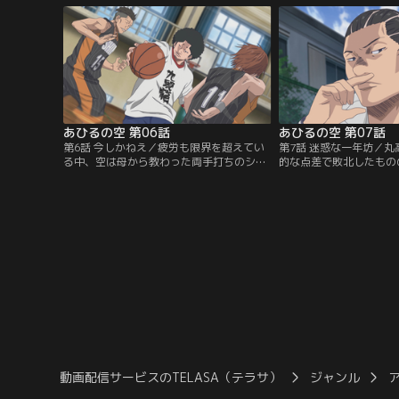
ッシュを履いて練習をしていると、そこに
部の円を加えた5対1。
現れたのはいかにもガラの悪い生徒たち。
もかかわらず、空はバス
その不良たちこそクズ高バスケ部の部員。
シュートへ。しかしヤス
男子バスケ部は荒れ果て…。【提供：バン
で理不尽に勝敗が決しよ
ダイチャンネル】
ろ…。【提供：バンダイ
あひるの空 第06話
あひるの空 第07話
第6話 今しかねえ／疲労も限界を超えてい
第7話 迷惑な一年坊／
る中、空は母から教わった両手打ちのシュ
的な点差で敗北したもの
ートを決め、チームの空気を変えた。丸高
をたたえ合う試合となっ
との点差は絶望的だが必死で戦うクズ高。
しまった空を自宅に送り
試合を見ていた千秋はその状況に背を向け
祖母から空が入院してい
立ち去っていった。一生懸命なクズ高の姿
て、神奈川にやってきた
にいらだつ丸高の不良たちが試合を妨害。
合翌日からさっそくバス
憤るクズ高メンバーを制し、試合を続けよ
むクズ高メンバーだった
うとする空だったが…。【提供：バンダイ
ンダイチャンネル】
チャンネル】
動画配信サービスのTELASA（テラサ）
ジャンル