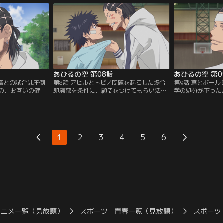
圧倒的不利な状況に
ゴールへジャンプした百春の驚異的跳躍力
そして練習試合当
ケスキルを見せ、
に空は驚愕する。そこにケンカの報復に現
エースの常盤と、
の暴力による妨害
れた新丸子高校（丸高）の不良たちを何と
るといわれるほど
うとしたとこ
か撃退。【提供：バンダイチャンネル】
バスケに有利な高
チャンネル】
場。【提供：バン
あひるの空 第08話
あひるの空 第0
丸高との試合は圧倒
第8話 アヒルとトビ／問題を起こした場合
第9話 鳶とボー
の、お互いの健闘
即廃部を条件に、顧問をつけてもらい活動
学の処分が下った
た。疲れて眠って
を許可されたクズ高男子バスケ部。その矢
勢で囲んで挑発し
届けた円は、空の
先、ヤスたちと校舎裏でひと悶着したトビ
いえる状況だった
る母・由夏を追っ
が、女子バレーボール部が練習する中で無
らない。トビのバ
と聞かされる。試
理やりバスケの練習をした挙句、部員にけ
顧問の五月に頼み
ケの練習に打ち込
がをさせてしまう。百春の土下座により何
回させようとする
1
2
3
4
5
6
が…。【提供：バ
とかその場は収まったものの、翌日には体
った千秋に気持ち
育館でトビがほかの生徒と暴力沙汰を起こ
春との会話の中で
す。【提供：バンダイチャンネル】
【提供：バンダイ
アニメ一覧（見放題）
スポーツ・青春一覧（見放題）
スポーツ