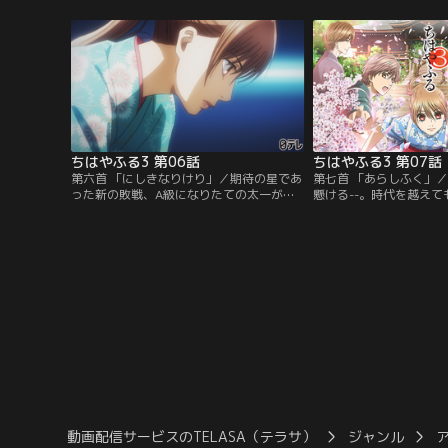
することになった。そこで待っていたのは
ちが「競技かるた」を通
ストレッチやランニングに加え1日7試合も
姿を描く。前作「ちはや
おこなう桜沢先生のスパルタ指導だった-
年、等身大の高校生によ
-！
すぐな想いと情熱が溢れ
幕！
ちはやふる3 第06話
ちはやふる3 第07話
第六首 「にしきなりけり」／期待の星であ
第七首 「あらしふく」
った新の敗戦、A級になりたての太一が決
懸ける--。時代を越え
勝戦へ進出するなど会場騒然の展開をみせ
ない美しい“百人一首”
る吉野会大会。いよいよ小学生の頃から一
で青春を懸ける高校生た
緒に練習を重ねてきた千早と太一の決勝戦
た」を通して成長し続け
がはじまる。勝率は千早が優勢だが、公式
「ちはやふる2」から約
戦で千早に勝つと公言した太一のかるたは
生によるひたむきでまっ
いつもと違っていた。
が溢れ出す第3期が開幕
動画配信サービスのTELASA（テラサ）
ジャンル