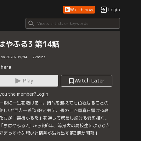
Watch now
Login
はやふる3 第14話
d on 2020/01/14
22
mins
Share
Play
Watch Later
 you the member?
Login
一瞬に一生を懸ける--。時代を越えても色褪せることの
美しい“百人一首”の歌と共に、畳の上で青春を懸ける高
たちが「競技かるた」を通して成長し続ける姿を描く。
「ちはやふる2」から約6年、等身大の高校生によるひた
でまっすぐな想いと情熱が溢れ出す第3期が開幕！