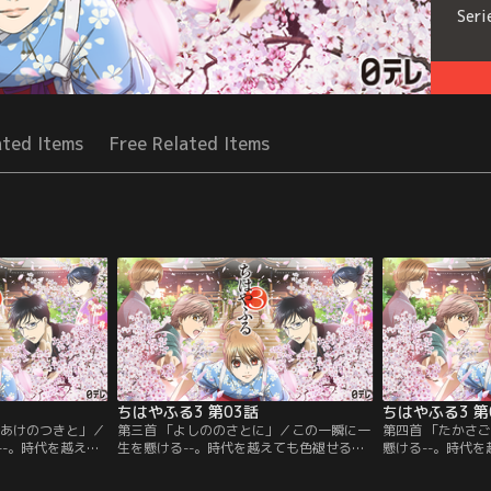
Seri
ated Items
Free Related Items
ちはやふる3 第03話
ちはやふる3 第
りあけのつきと」／
第三首 「よしののさとに」／この一瞬に一
第四首 「たかさ
--。時代を越えて
生を懸ける--。時代を越えても色褪せるこ
懸ける--。時代
しい“百人一首”の
とのない美しい“百人一首”の歌と共に、畳
ない美しい“百人
を懸ける高校生た
の上で青春を懸ける高校生たちが「競技か
で青春を懸ける高