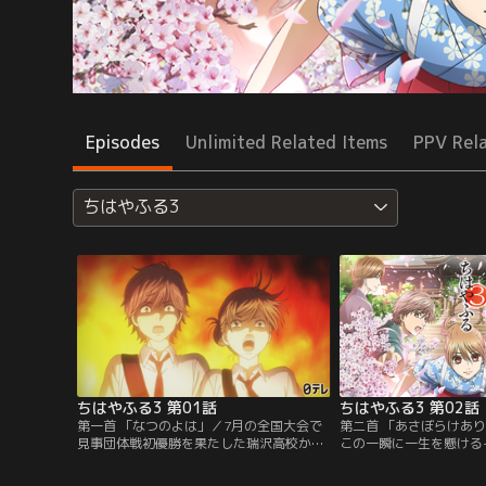
Episodes
Unlimited Related Items
PPV Rel
ちはやふる3
ちはやふる3 第01話
ちはやふる3 第02話
第一首 「なつのよは」／7月の全国大会で
第二首 「あさぼらけあ
見事団体戦初優勝を果たした瑞沢高校かる
この一瞬に一生を懸ける
た部。しかし、千早と太一は落ち着くこと
も色褪せることのない美
なく、富士崎高校かるた部の夏合宿に参加
歌と共に、畳の上で青春