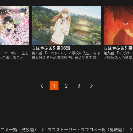
して成長し続ける
るた」を通して成長し続ける姿を描く。前
た」を通して成長
ふる2」から約6
作「ちはやふる2」から約6年、等身大の高
「ちはやふる2」
るひたむきでまっ
校生によるひたむきでまっすぐな想いと情
生によるひたむき
出す第3期が開
熱が溢れ出す第3期が開幕！
が溢れ出す第3期
ちはやふる3 第08話
ちはやふる3 第
／この一瞬に一生を
第八首 「これやこの」／学校の先生になる
第九首 「くだけ
ても色褪せることの
夢を叶えるため修学旅行に参加する千早だ
／周防名人の言葉
の歌と共に、畳の上
が、名人位予選に出場する太一が気になり
に集中する新、そ
ちが「競技かる
上の空になる。東予選には原田、猪熊も出
えを反芻しながら
る姿を描く。前作
場し静かに気合を入れる太一だが、それを
な中、修学旅行へ
6年、等身大の高校
阻もうとするある人物が現れる。一方、西
新の試合が気にな
すぐな想いと情熱
予選に出場する新の前に周防名人が現れ驚
示を見ても心ここ
1
2
3
！
きの一言を告げられる。
な千早に対しクラ
アニメ一覧（見放題）
ラブストーリー・ラブコメ一覧（見放題）