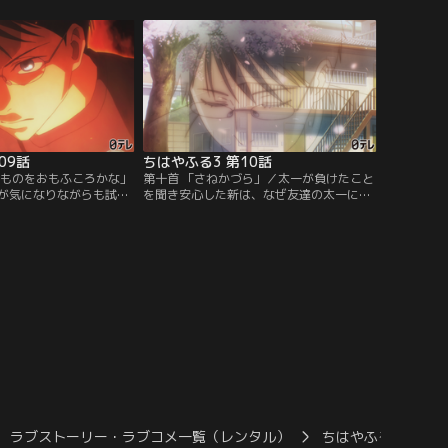
し続ける姿を描く。前作
るた」を通して成長し続ける姿を描く。前
から約6年、等身大の高校
作「ちはやふる2」から約6年、等身大の高
でまっすぐな想いと情熱
校生によるひたむきでまっすぐな想いと情
が開幕！
熱が溢れ出す第3期が開幕！
09話
ちはやふる3 第10話
てものをおもふころかな」
第十首 「さねかづら」／太一が負けたこと
が気になりながらも試合
を聞き安心した新は、なぜ友達の太一に対
して太一も原田先生の教
してそのように思ってしまったのか、吉野
強敵に挑んでいた。そん
会大会でも感じた暗い気持ちが込み上げ、
の参加目的も忘れ太一と
決勝戦にも関わらず試合に集中ができなく
る千早は、百人一首の展
なってしまう。対戦相手の兄弟子・村尾も
にあらずな状態に。そん
新の様子がおかしいことに気付きチャンス
スメイトのみちるは…。
に思うが……。
ラブストーリー・ラブコメ一覧（レンタル）
ちはやふる3
ち