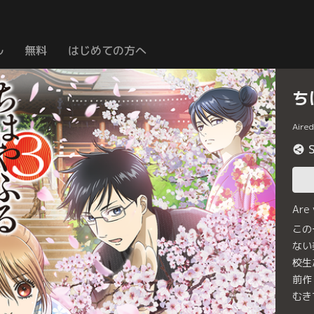
ル
無料
はじめての方へ
ち
Aire
Are
この
ない
校生
前作
むき