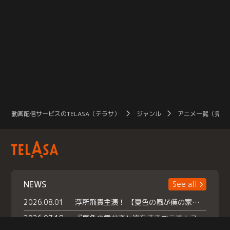
動画配信サービスのTELASA（テラサ）
ジャンル
アニメ一覧（見放
NEWS
See all
2026.08.01
浮所飛貴主演！ 【夏色の風が僕の家にやってきた】 本日よりテラサで独占配信スタート！
2026.07.18
『夏色の雲が恋と嵐をまきおこす』スペシャルメイキング 【Part1】2026年７月18日（土）23時30分～配信スタート！話題のシーンの裏側を大公開！豪華キャスト大集合！ 『武宮家 真夏の家族会議』開催！