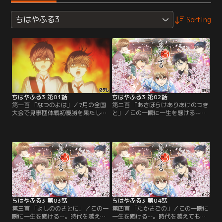
ちはやふる3
Sorting
ちはやふる3 第01話
ちはやふる3 第02話
第一首 「なつのよは」／7月の全国
第二首 「あさぼらけありあけのつき
大会で見事団体戦初優勝を果たした
と」／この一瞬に一生を懸ける--。
瑞沢高校かるた部。しかし、千早と
時代を越えても色褪せることのない
太一は落ち着くことなく、富士崎高
美しい“百人一首”の歌と共に、畳の
校かるた部の夏合宿に参加すること
上で青春を懸ける高校生たちが「競
になった。そこで待っていたのはス
技かるた」を通して成長し続ける姿
トレッチやランニングに加え1日7試
を描く。前作「ちはやふる2」から
合もおこなう桜沢先生のスパルタ指
約6年、等身大の高校生によるひた
導だった--！
むきでまっすぐな想いと情熱が溢れ
出す第3期が開幕！
ちはやふる3 第03話
ちはやふる3 第04話
第三首 「よしののさとに」／この一
第四首 「たかさごの」／この一瞬に
瞬に一生を懸ける--。時代を越えて
一生を懸ける--。時代を越えても色