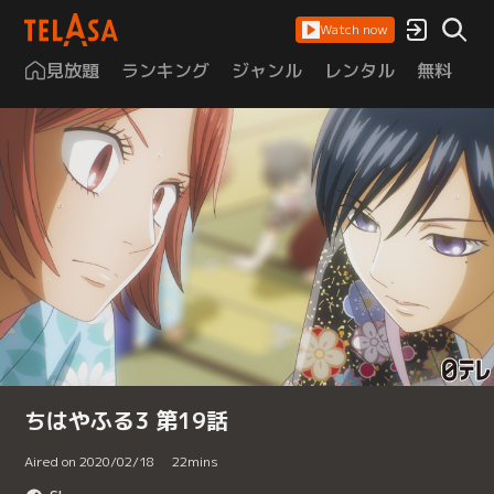
Watch now
見放題
ランキング
ジャンル
レンタル
無料
は
ちはやふる3 第19話
Aired on 2020/02/18
22
mins