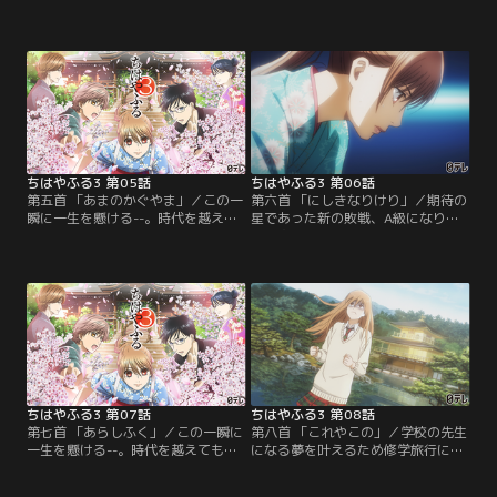
も色褪せることのない美しい“百人
褪せることのない美しい“百人一
一首”の歌と共に、畳の上で青春を
首”の歌と共に、畳の上で青春を懸
懸ける高校生たちが「競技かるた」
ける高校生たちが「競技かるた」を
を通して成長し続ける姿を描く。前
通して成長し続ける姿を描く。前作
作「ちはやふる2」から約6年、等身
「ちはやふる2」から約6年、等身大
大の高校生によるひたむきでまっす
の高校生によるひたむきでまっすぐ
ぐな想いと情熱が溢れ出す第3期が
な想いと情熱が溢れ出す第3期が開
開幕！
幕！
ちはやふる3 第05話
ちはやふる3 第06話
第五首 「あまのかぐやま」／この一
第六首 「にしきなりけり」／期待の
瞬に一生を懸ける--。時代を越えて
星であった新の敗戦、A級になりた
も色褪せることのない美しい“百人
ての太一が決勝戦へ進出するなど会
一首”の歌と共に、畳の上で青春を
場騒然の展開をみせる吉野会大会。
懸ける高校生たちが「競技かるた」
いよいよ小学生の頃から一緒に練習
を通して成長し続ける姿を描く。前
を重ねてきた千早と太一の決勝戦が
作「ちはやふる2」から約6年、等身
はじまる。勝率は千早が優勢だが、
大の高校生によるひたむきでまっす
公式戦で千早に勝つと公言した太一
ぐな想いと情熱が溢れ出す第3期が
のかるたはいつもと違っていた。
開幕！
ちはやふる3 第07話
ちはやふる3 第08話
第七首 「あらしふく」／この一瞬に
第八首 「これやこの」／学校の先生
一生を懸ける--。時代を越えても色
になる夢を叶えるため修学旅行に参
褪せることのない美しい“百人一
加する千早だが、名人位予選に出場
首”の歌と共に、畳の上で青春を懸
する太一が気になり上の空になる。