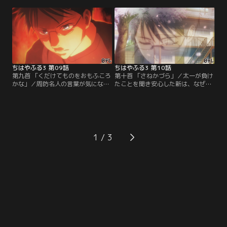
ける高校生たちが「競技かるた」を
東予選には原田、猪熊も出場し静か
通して成長し続ける姿を描く。前作
に気合を入れる太一だが、それを阻
「ちはやふる2」から約6年、等身大
もうとするある人物が現れる。一
の高校生によるひたむきでまっすぐ
方、西予選に出場する新の前に周防
な想いと情熱が溢れ出す第3期が開
名人が現れ驚きの一言を告げられ
幕！
る。
ちはやふる3 第09話
ちはやふる3 第10話
第九首 「くだけてものをおもふころ
第十首 「さねかづら」／太一が負け
かな」／周防名人の言葉が気になり
たことを聞き安心した新は、なぜ友
ながらも試合に集中する新、そして
達の太一に対してそのように思って
太一も原田先生の教えを反芻しなが
しまったのか、吉野会大会でも感じ
ら強敵に挑んでいた。そんな中、修
た暗い気持ちが込み上げ、決勝戦に
学旅行への参加目的も忘れ太一と新
も関わらず試合に集中ができなくな
の試合が気になる千早は、百人一首
ってしまう。対戦相手の兄弟子・村
の展示を見ても心ここにあらずな状
尾も新の様子がおかしいことに気付
1
態に。そんな千早に対しクラスメイ
きチャンスに思うが……。
トのみちるは…。