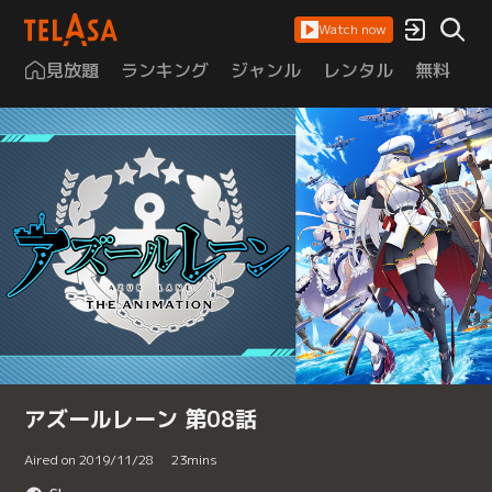
Watch now
見放題
ランキング
ジャンル
レンタル
無料
は
アズールレーン 第08話
Aired on 2019/11/28
23
mins