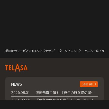
動画配信サービスのTELASA（テラサ）
ジャンル
アニメ一覧（見放
NEWS
See all
2026.08.01
浮所飛貴主演！ 【夏色の風が僕の家にやってきた】 本日よりテラサで独占配信スタート！
2026.07.18
『夏色の雲が恋と嵐をまきおこす』スペシャルメイキング 【Part1】2026年７月18日（土）23時30分～配信スタート！話題のシーンの裏側を大公開！豪華キャスト大集合！ 『武宮家 真夏の家族会議』開催！
2026.07.15
救命医・遥（今田）の《心揺さぶる過去》や、 麻酔科医・権野（船越英一郎）の《謎多きプライベート》など… 《知られざるエピソード》を独占配信！