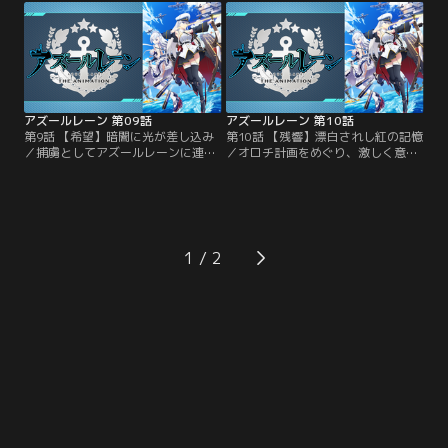
れる。激しい争いの中で、エンター
身を挺して重桜を守ろうとする綾波
プライズは再び赤城・加賀と激突す
を、ラフィーとジャベリンは救い出
る。
そうとする。 一方で今まで事態を静
観していたセイレーンが、本格的に
動き出そうとしていた 。
アズールレーン 第09話
アズールレーン 第10話
第9話 【希望】暗闇に光が差し込み
第10話 【残響】漂白されし紅の記憶
／捕虜としてアズールレーンに連れ
／オロチ計画をめぐり、激しく意見
てこられた綾波。見張り役となった
が対立する重桜内部。夜桜の下で加
のはラフィーとジャベリンだった。
賀は一人、赤城と天城との過去に思
二人と共に基地を回ることになった
いをはせていた。一方、謎の悪夢に
綾波は身構えるが、少女達は優しく
苛まれるエンタープライズは、幻想
迎え入れる。一方、エンタープライ
の中で天城と、自らに似た形をした
ズは、まだ戦いのショックから立ち
謎の存在と対峙する。
1
直れずにいた。