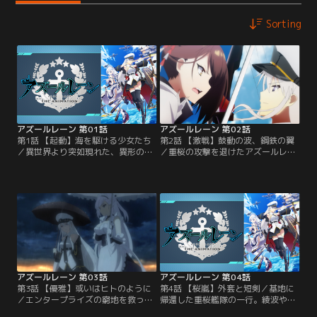
Sorting
アズールレーン 第01話
アズールレーン 第02話
第1話 【起動】海を駆ける少女たち
第2話 【激戦】鼓動の波、鋼鉄の翼
／異世界より突如現れた、異形の敵
／重桜の攻撃を退けたアズールレー
「セイレーン」。一度は結束し外敵
ン基地。何とか基地に帰還したジャ
を退けたはずの人類は、理念の違い
ベリン達だったが 、綾波のことが忘
から二つの陣営に分裂していた。そ
れられない。そんな中、航海中だっ
の一つ、アズールレーンの新基地に
た妹のホーネットたちが襲撃を受け
配属されたラフィーとジャベリン
たことを知ったエンタープライズは
は、マントに身を包んだ謎の少女・
怪我を押して救出に向かおうとす
綾波と出会う。それは新たな戦いの
る。
予兆だった。
アズールレーン 第03話
アズールレーン 第04話
第3話 【優雅】或いはヒトのように
第4話 【桜嵐】外套と短剣／基地に
／エンタープライズの窮地を救った
帰還した重桜艦隊の一行。綾波や瑞
「メイド」のベルファスト。彼女は
鶴もまた彼女たちの仲間の元に戻っ