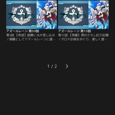
れる。激しい争いの中で、エンター
身を挺して重桜を守ろうとする綾波
プライズは再び赤城・加賀と激突す
を、ラフィーとジャベリンは救い出
る。
そうとする。 一方で今まで事態を静
観していたセイレーンが、本格的に
動き出そうとしていた 。
アズールレーン 第09話
アズールレーン 第10話
第9話 【希望】暗闇に光が差し込み
第10話 【残響】漂白されし紅の記憶
／捕虜としてアズールレーンに連れ
／オロチ計画をめぐり、激しく意見
てこられた綾波。見張り役となった
が対立する重桜内部。夜桜の下で加
のはラフィーとジャベリンだった。
賀は一人、赤城と天城との過去に思
二人と共に基地を回ることになった
いをはせていた。一方、謎の悪夢に
綾波は身構えるが、少女達は優しく
苛まれるエンタープライズは、幻想
迎え入れる。一方、エンタープライ
の中で天城と、自らに似た形をした
ズは、まだ戦いのショックから立ち
謎の存在と対峙する。
1
直れずにいた。