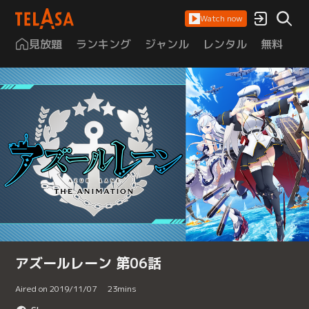
Watch now
見放題
ランキング
ジャンル
レンタル
無料
は
アズールレーン 第06話
Aired on 2019/11/07
23
mins