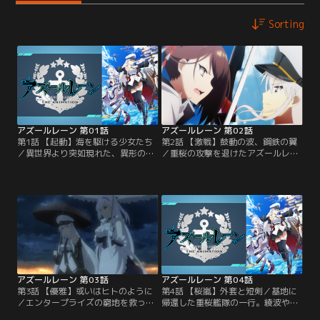
Sorting
アズールレーン 第01話
アズールレーン 第02話
第1話 【起動】海を駆ける少女たち
第2話 【激戦】鼓動の波、鋼鉄の翼
／異世界より突如現れた、異形の敵
／重桜の攻撃を退けたアズールレー
「セイレーン」。一度は結束し外敵
ン基地。何とか基地に帰還したジャ
を退けたはずの人類は、理念の違い
ベリン達だったが 、綾波のことが忘
から二つの陣営に分裂していた。そ
れられない。そんな中、航海中だっ
の一つ、アズールレーンの新基地に
た妹のホーネットたちが襲撃を受け
配属されたラフィーとジャベリン
たことを知ったエンタープライズは
は、マントに身を包んだ謎の少女・
怪我を押して救出に向かおうとす
綾波と出会う。それは新たな戦いの
る。
予兆だった。
アズールレーン 第03話
アズールレーン 第04話
第3話 【優雅】或いはヒトのように
第4話 【桜嵐】外套と短剣／基地に
／エンタープライズの窮地を救った
帰還した重桜艦隊の一行。綾波や瑞
「メイド」のベルファスト。彼女は
鶴もまた彼女たちの仲間の元に戻っ