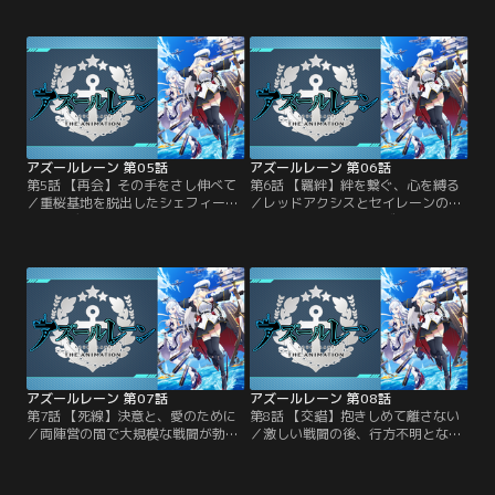
女王エリザベスからエンタープライ
ていた 。そんな中、重桜の持ってい
ズの監察を命じられていた。一方、
た黒いメンタルキューブを調査する
この戦いについて悩むジャベリンを
ため、ロイヤルの スパイとして潜入
ラフィー達は浜辺へと連れ出す 。水
調査中のシェフィールドとエディン
着で楽しんでいる少女たちを目の当
バラは、基地の深部で赤城とセイレ
たりにしたエンタープライズは、ベ
ーンの密談を目撃する。
ルファストに自分の心情を語りだし-
-。
アズールレーン 第05話
アズールレーン 第06話
第5話 【再会】その手をさし伸べて
第6話 【羈絆】絆を繋ぐ、心を縛る
／重桜基地を脱出したシェフィール
／レッドアクシスとセイレーンの繋
ドとエディンバラは、どさくさに紛
がりに思い当たったアズールレーン
れて付いてきた 明石と廃墟島に 立
司令部。分析を急ぐ中、黒いメンタ
てこもる。エンタープライズやベル
ルキューブは何故かエンタープライ
ファストらアズールレーンの救援部
ズに反応する。一方、皆で大浴場へ
隊も到着し、海域は一触即発の状態
と向かうアズールレーンの少女達だ
となる。
が、ユニコーンには気になることが
あるようで…。
アズールレーン 第07話
アズールレーン 第08話
第7話 【死線】決意と、愛のために
第8話 【交錯】抱きしめて離さない
／両陣営の間で大規模な戦闘が勃
／激しい戦闘の後、行方不明となっ
発。ユニオンとロイヤルの連合艦隊
たエンタープライズと赤城。捜索が
は嵐の中、セイレーンによって作ら
続く中、暗黒界域の空間は大きく乱
れた暗黒界域での戦いを余儀なくさ
れ、両陣営は撤退戦を強いられる。