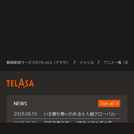
動画配信サービスのTELASA（テラサ）
ジャンル
アニメ一覧（見放
NEWS
See all
2026.08.10
いま最も勢いのある６人組グローバルグル ープ NCT WISHの地上波初冠特番 『NCT WISHの放課後グランプリ』放送決定 メンバーたちが３ペアに分かれ 【平成】をテーマにしたスペシャル企画 で対決 番組撮り下ろしのパフォーマンスも！ TELASA（テラサ）では放送終了後から オリジナルコンテンツを大量配信！
2026.08.01
浮所飛貴主演！ 【夏色の風が僕の家にやってきた】 本日よりテラサで独占配信スタート！
2026.07.18
『夏色の雲が恋と嵐をまきおこす』スペシャルメイキング 【Part1】2026年７月18日（土）23時30分～配信スタート！話題のシーンの裏側を大公開！豪華キャスト大集合！ 『武宮家 真夏の家族会議』開催！