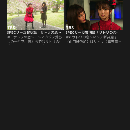
SPECサーガ黎明篇「サトリの恋」 第05話
SPECサーガ黎明篇「サトリの恋」 第06話（最終話）
＃5 サトリの恋～こ～／カジノ荒ら
＃6 サトリの恋～い～／新井遵子
しの一件で、裏社会ではサトリの名
（山口紗弥加）はサトリ（真野恵里
前とその能力が一気に広まった。国
菜）の心を操ろうとするが、察知し
家を背負うものや、宗教で世の中を
ていたサトリと戦いになってしま
動かそうとするものまでもがサトリ
う。結末は！？戦いの後、サトリと
を狙い始める。
新井遵子の行く先は！？