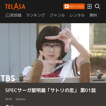
Watch now
見放題
ランキング
ジャンル
レンタル
無料
は
SPECサーガ黎明篇「サトリの恋」 第01話
2018
22
mins