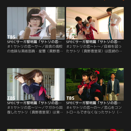
SPECサーガ黎明篇「サトリの恋」 第01話
SPECサーガ黎明篇「サトリの恋」 第02話
＃1 サトリの恋～サ～／田舎の高校
＃2 サトリの恋～ト～／自殺を図っ
の地味な美術部員・星慧（真野恵里
たサトリ（真野恵里菜）は医師の鷹
菜）。テニス部の水島翔一（國島直
村健太郎（竹財輝之助）の手によっ
希）を強く思ううち、突如、心の声
て一命を取り留める。しかし、サト
が聞こえてくるように。サトリのと
リの特殊能力を利用しようとする者
った行動とは。
たちがうごめきだす。
SPECサーガ黎明篇「サトリの恋」 第03話
SPECサーガ黎明篇「サトリの恋」 第04話
＃3 サトリの恋～リ～／ケガから回
＃4 サトリの恋～の～／恋心をコン
復したサトリ（真野恵里菜）は東京
トロールできなくなったサトリ（真
へと進出、占い師として活動を始め
野恵里菜）は違法カジノを荒らす
る。「ケイゾク」「SPEC」
が、SPECホルダーの来田為右衛門
「SICK’S」の世界が線で繋がる。そ
（温水洋一）たちに追い詰められ
の原点とは…。
る。