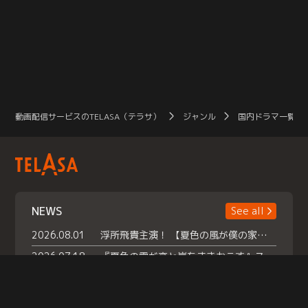
動画配信サービスのTELASA（テラサ）
ジャンル
国内ドラマ一覧（
NEWS
See all
2026.08.01
浮所飛貴主演！ 【夏色の風が僕の家にやってきた】 本日よりテラサで独占配信スタート！
2026.07.18
『夏色の雲が恋と嵐をまきおこす』スペシャルメイキング 【Part1】2026年７月18日（土）23時30分～配信スタート！話題のシーンの裏側を大公開！豪華キャスト大集合！ 『武宮家 真夏の家族会議』開催！
2026.07.15
救命医・遥（今田）の《心揺さぶる過去》や、 麻酔科医・権野（船越英一郎）の《謎多きプライベート》など… 《知られざるエピソード》を独占配信！