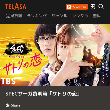
Watch now
見放題
ランキング
ジャンル
レンタル
無料
は
SPECサーガ黎明篇「サトリの恋」
Share