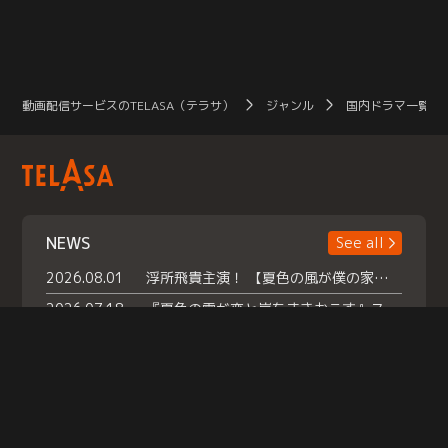
動画配信サービスのTELASA（テラサ）
ジャンル
国内ドラマ一覧（
NEWS
See all
2026.08.01
浮所飛貴主演！ 【夏色の風が僕の家にやってきた】 本日よりテラサで独占配信スタート！
2026.07.18
『夏色の雲が恋と嵐をまきおこす』スペシャルメイキング 【Part1】2026年７月18日（土）23時30分～配信スタート！話題のシーンの裏側を大公開！豪華キャスト大集合！ 『武宮家 真夏の家族会議』開催！
2026.07.15
救命医・遥（今田）の《心揺さぶる過去》や、 麻酔科医・権野（船越英一郎）の《謎多きプライベート》など… 《知られざるエピソード》を独占配信！