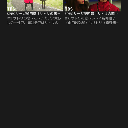
SPECサーガ黎明篇「サトリの恋」 第05話
SPECサーガ黎明篇「サトリの恋」 第06話（最終話）
＃5 サトリの恋～こ～／カジノ荒ら
＃6 サトリの恋～い～／新井遵子
しの一件で、裏社会ではサトリの名
（山口紗弥加）はサトリ（真野恵里
前とその能力が一気に広まった。国
菜）の心を操ろうとするが、察知し
家を背負うものや、宗教で世の中を
ていたサトリと戦いになってしま
動かそうとするものまでもがサトリ
う。結末は！？戦いの後、サトリと
を狙い始める。
新井遵子の行く先は！？