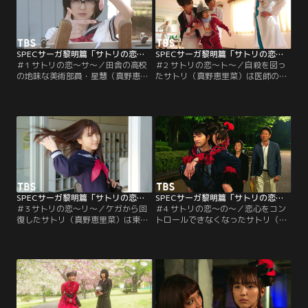
SPECサーガ黎明篇「サトリの恋」 第01話
SPECサーガ黎明篇「サトリの恋」 第02話
＃1 サトリの恋～サ～／田舎の高校
＃2 サトリの恋～ト～／自殺を図っ
の地味な美術部員・星慧（真野恵里
たサトリ（真野恵里菜）は医師の鷹
菜）。テニス部の水島翔一（國島直
村健太郎（竹財輝之助）の手によっ
希）を強く思ううち、突如、心の声
て一命を取り留める。しかし、サト
が聞こえてくるように。サトリのと
リの特殊能力を利用しようとする者
った行動とは。
たちがうごめきだす。
SPECサーガ黎明篇「サトリの恋」 第03話
SPECサーガ黎明篇「サトリの恋」 第04話
＃3 サトリの恋～リ～／ケガから回
＃4 サトリの恋～の～／恋心をコン
復したサトリ（真野恵里菜）は東京
トロールできなくなったサトリ（真
へと進出、占い師として活動を始め
野恵里菜）は違法カジノを荒らす
る。「ケイゾク」「SPEC」
が、SPECホルダーの来田為右衛門
「SICK’S」の世界が線で繋がる。そ
（温水洋一）たちに追い詰められ
の原点とは…。
る。