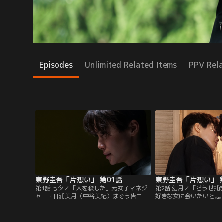
Episodes
Unlimited Related Items
PPV Rel
東野圭吾「片想い」 第01話
東野圭吾「片想い」 
第1話 七夕／「人を殺した」元女子マネジ
第2話 幻月／「どうせ
ャー・日浦美月（中谷美紀）はそう告白し
好きな女に会いたいと思
た。帝都大学アメリカンフットボール部だ
沙子をずっと好きだった
った西脇哲朗（桐谷健太）は、早田幸弘
月。そしてある日、美月
（大谷亮平）らと開いた同窓会の帰り、美
ず、理沙子にキスをし…