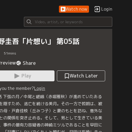
Watch now
Login
野圭吾「片想い」 第05話
51
mins
Preview
Share
Play
Watch Later
 you the member?
Login
話 下弦の月／中尾と嵯峨（赤堀雅秋）が進めていたある
を隠すため、逃亡を続ける美月。その一方で哲朗は、被
の母・戸倉佳枝（丘みつ子）と妻のもとを訪ね、意外な
との関係を突き止める。そして、男として生きている美
、事件の最有力容疑者の神崎ミツルであることを早田に
、「記事にしないでくれ」と頼むが、早田は拒絶し去っ