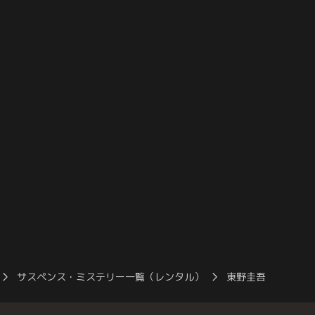
で劇団金童の存在にたどり
して、男として生きている美月が、事件の
ラブ「猫目」のママ（秋
最有力容疑者の神崎ミツルであることを早
里の壮絶な過去を聞き、
田に話し、「記事にしないでくれ」と頼む
く哲朗。
が、早田は拒絶し去っていく。
サスペンス・ミステリー一覧（レンタル）
東野圭吾「片想い