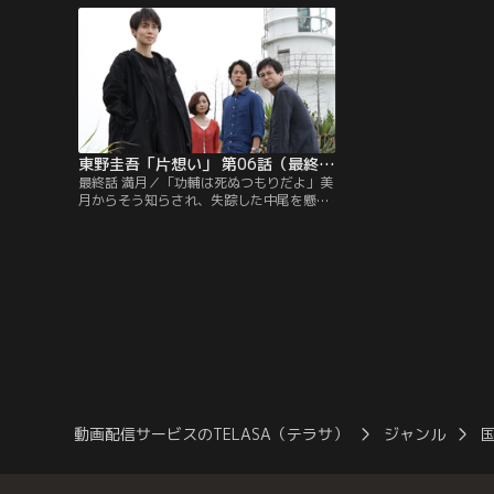
月と遭遇。美月は、殺人の告白に続けて、
ろ、被害者の戸倉（山中
自分が性同一性障害で、今は男として生き
の戸籍謄本が見つかった
ていると打ち明ける。
月のつながりが明らかに
東野圭吾「片想い」 第06話（最終話）
最終話 満月／「功輔は死ぬつもりだよ」美
月からそう知らされ、失踪した中尾を懸命
に捜す哲朗と理沙子。そこに犯行に使われ
た車が発見されたと早田から電話が入り、
2人は現場へと急ぐ。一方、先に中尾を見
つけ出した美月は、中尾からある告白をさ
れる。果たして、殺人事件の真相は？中尾
が神崎ミツルとして死を選ぶ理由とは？
動画配信サービスのTELASA（テラサ）
ジャンル