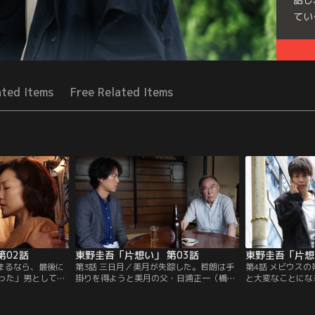
てい
Seri
ated Items
Free Related Items
第02話
東野圭吾「片想い」 第03話
東野圭吾「片想
捕まるなら、最後に
第3話 三日月／美月が失踪した。哲朗は手
第4話 メビウス
った」男として理
掛りを得ようと美月の父・日浦正一（橋爪
と大変なことにな
と打ち明ける美
功）のもとへ。美月は幼少期から性同一性
理沙子に警告する
は感情を抑えきれ
障害だったと聞き、戸惑いを隠せない哲
を無視して哲朗は
…。一方そのこ
朗。一方、ホステスの香里も姿を消してい
ある日、哲朗は相