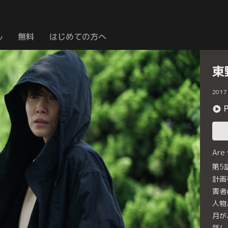
ル
無料
はじめての方へ
東
2017
Are
第5
計画
害者
人物
月が
話し