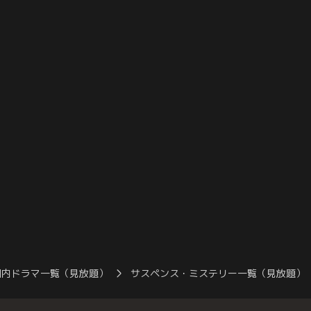
聡）の家から美月
たことが分かる。「美月は香里さんをかば
バー「BLOO」
。次第に戸倉と美
っているのでは」と疑う理沙子。哲朗と須
着く。やがて、ク
なる中…。
貝（和田正人）は、香里がかつて住んでい
吉久美子）から香
たマンションを訪れる。
真相に近づいてい
国内ドラマ一覧（見放題）
サスペンス・ミステリー一覧（見放題）