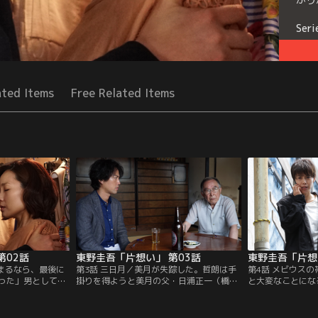
Seri
ated Items
Free Related Items
第02話
東野圭吾「片想い」 第03話
東野圭吾「片想
捕まるなら、最後に
第3話 三日月／美月が失踪した。哲朗は手
第4話 メビウス
った」男として理
掛りを得ようと美月の父・日浦正一（橋爪
と大変なことにな
と打ち明ける美
功）のもとへ。美月は幼少期から性同一性
理沙子に警告する
は感情を抑えきれ
障害だったと聞き、戸惑いを隠せない哲
を無視して哲朗は
…。一方そのこ
朗。一方、ホステスの香里も姿を消してい
ある日、哲朗は相