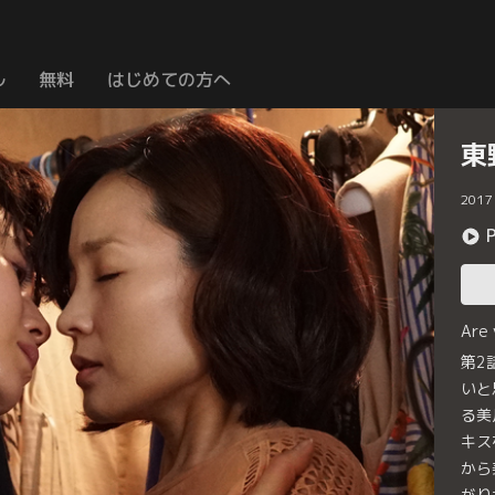
ル
無料
はじめての方へ
東
2017
Are
第2
いと
る美
キス
から
がり