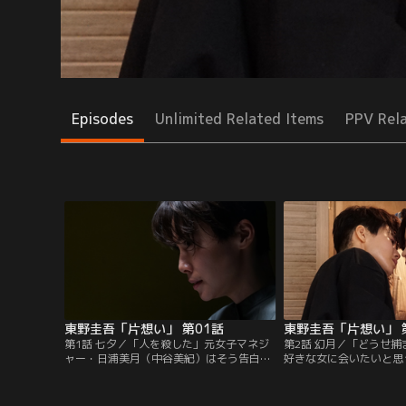
Episodes
Unlimited Related Items
PPV Rel
東野圭吾「片想い」 第01話
東野圭吾「片想い」 
第1話 七夕／「人を殺した」元女子マネジ
第2話 幻月／「どうせ
ャー・日浦美月（中谷美紀）はそう告白し
好きな女に会いたいと思
た。帝都大学アメリカンフットボール部だ
沙子をずっと好きだった
った西脇哲朗（桐谷健太）は、早田幸弘
月。そしてある日、美月
（大谷亮平）らと開いた同窓会の帰り、美
ず、理沙子にキスをし…