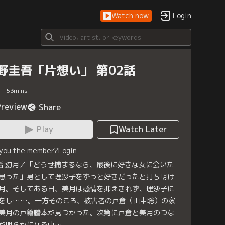
Watch now
Login
野圭吾「片想い」 第02話
53
mins
Preview
Share
Play
Watch Later
 you the member?
Login
話 幻月／「どうせ捕まるなら、最後に好きな女に会いた
思った」男として理沙子をずっと好きだったと打ち明け
月。そしてある日、美月は感情を抑えきれず、理沙子に
をし……。一方そのころ、被害者の戸倉（山中聡）の家
美月の戸籍謄本が見つかった。次第に戸倉と美月のつな
が明らかになる中…。