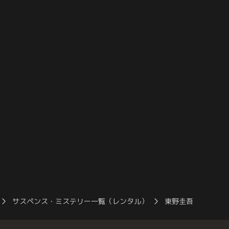
で劇団金童の存在にたどり
して、男として生きている美月が、事件の
ラブ「猫目」のママ（秋
最有力容疑者の神崎ミツルであることを早
里の壮絶な過去を聞き、
田に話し、「記事にしないでくれ」と頼む
く哲朗。
が、早田は拒絶し去っていく。
サスペンス・ミステリー一覧（レンタル）
東野圭吾「片想い