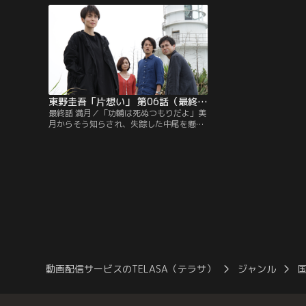
月と遭遇。美月は、殺人の告白に続けて、
ろ、被害者の戸倉（山中
自分が性同一性障害で、今は男として生き
の戸籍謄本が見つかった
ていると打ち明ける。
月のつながりが明らかに
東野圭吾「片想い」 第06話（最終話）
最終話 満月／「功輔は死ぬつもりだよ」美
月からそう知らされ、失踪した中尾を懸命
に捜す哲朗と理沙子。そこに犯行に使われ
た車が発見されたと早田から電話が入り、
2人は現場へと急ぐ。一方、先に中尾を見
つけ出した美月は、中尾からある告白をさ
れる。果たして、殺人事件の真相は？中尾
が神崎ミツルとして死を選ぶ理由とは？
動画配信サービスのTELASA（テラサ）
ジャンル