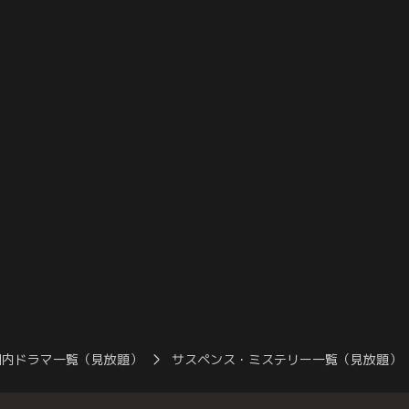
聡）の家から美月
たことが分かる。「美月は香里さんをかば
バー「BLOO」
。次第に戸倉と美
っているのでは」と疑う理沙子。哲朗と須
着く。やがて、ク
なる中…。
貝（和田正人）は、香里がかつて住んでい
吉久美子）から香
たマンションを訪れる。
真相に近づいてい
国内ドラマ一覧（見放題）
サスペンス・ミステリー一覧（見放題）