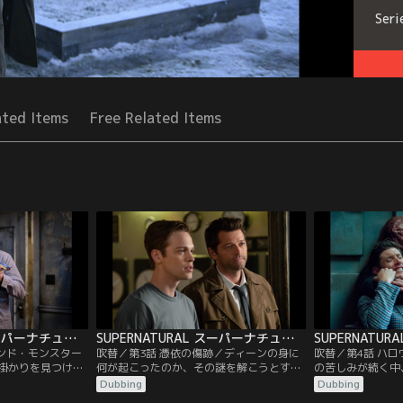
Seri
ated Items
Free Related Items
SUPERNATURAL スーパーナチュラル シーズン14 第02話／吹替
SUPERNATURAL スーパーナチュラル シーズン14 第03話／吹替
アンド・モンスター
吹替／第3話 憑依の傷跡／ディーンの身に
吹替／第4話 ハ
掛かりを見つけた
何が起こったのか、その謎を解こうとする
の苦しみが続く中
ーと共にさっそく
サム。彼は、いつの間にか捜査に関わって
ギュアが動き出す
Dubbing
Dubbing
わらず自分のいる
いたミルズ保安官に援助を求めることにす
が付くとハロウィ