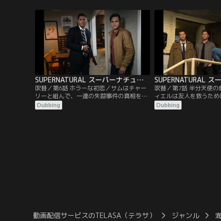
は手に負えない状況に陥ってしまう。ジャ
べき場所と家族を捜し求
ックは、人間として生活していけるよう新
に対し、カスティエルは
たなスキルを学びつつ、どうすればハンタ
助言をする。
ーの世界に溶け込むことができるのかを探
る。
SUPERNATURAL スーパーナチュラル シーズン14 第06話／吹替
吹替／第6話 ホラーな初恋／サムはチャー
吹替／第7話 半分天使
リーと組んで、一連の失踪事件の真相を探
ィエルは友人を救うため
る。一方、ジャックはある事件が発生した
ンの居場所を見つけ出す
Dubbing
Dubbing
ことを確信し、ディーンを説得して一緒に
の死を取り巻く謎を解く
狩りに出ようとする。
ックは、闇へと落ちてい
間としての経験を楽しむ
に協力を求める。
動画配信サービスのTELASA（テラサ）
ジャンル