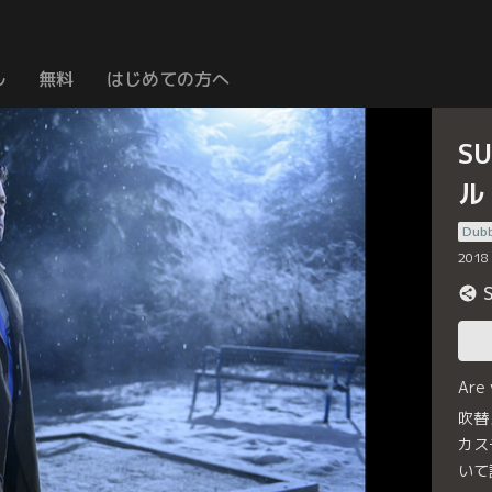
ル
無料
はじめての方へ
S
ル
Dub
2018
Are
吹替
カス
いて