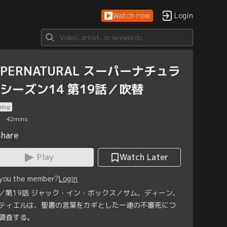
Watch now
Login
UPERNATURAL スーパーナチュラ
 シーズン14 第19話／吹替
bing
42
mins
Share
Play
Watch Later
 you the member?
Login
／第19話 ジャック・イン・ボックス／サム、ディーン、
ティエルは、聖書の言葉をカギとした一連の不審死につ
調査する。