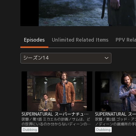
Episodes
Unlimited Related Items
PPV Rel
シーズン14
SUPERNATURAL スーパーナチュラル シーズン14 第01話／吹替
吹替／第1話 ミカエルの計画／サムは、ど
吹替／第2話 ゴッド・
の世界にいるのか分からないディーンの居
／ディーンの居場所の手
場所を突き止めるために、ありとあらゆる
サムは、メアリー、ボビ
Dubbing
Dubbing
人々に助けを求める。一方、カスティエル
調べにいく。一方、相変