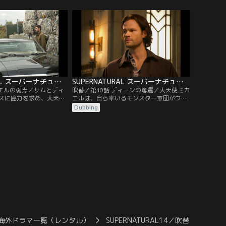
。
もなく恐ろしい悪夢だった。
SUPERNATURAL スーパーナチュラル シーズン14 第09話／吹替
SUPERNATURAL スーパーナチュラル シーズン14 第10話／吹替
カエルの弱点／サムとディ
吹替／第10話 ディーンの奪還／大天使ミカ
スに協力を求め、大天使
エルは、自ら率いるモンスター軍団がウィ
関する内部情報を手に入
ンチェスター兄弟に迫り距離を縮めると、
Dubbing
天使ミカエルとの戦いに
再びディーンの体を操り始める。サムは誰
武器を互いに探し求め、
かが命を落とす前に、なんとかしてディー
弟。果たして、二人にこ
ンに接触しミカエルの計画を阻止しようと
あるのだろうか。
考えをめぐらせる。
海外ドラマ一覧（レンタル）
SUPERNATURAL14／吹替
SUP