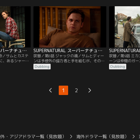
めているジャック
る。一方、自分の命が危機にさらされたこ
に入り込んでいた
いくつかの賢明な
とに驚くジャック。カスティエルはそんな
ジャックの父親代わりをし続ける。
SUPERNATURAL スーパーナチュラル シーズン14 第07話／吹替
SUPERNATURAL スーパーナチュラル シーズン14 第08話／吹替
の命／サムとカステ
吹替／第8話 ジャックの魂／サムとディー
吹替／第9話 ミ
に、あるシャーマ
ンは予想外の協力者と手を組むが、そのこ
ーンは仲間のガー
。一方、妻と息子
とが二人の人生を変えてしまう。一方、天
ミカエルの計画に
Dubbing
Dubbing
鍵を探し求めるニ
国が闇の勢力から攻撃を受け、カスティエ
れようとする。大
く。ジャックは人
ルは事態を打開するために大きな犠牲を払
威力を発揮できる
ために、ディーン
わざるを得なくなる。
離れ離れになる兄
の戦いの勝ち目は
1
2
海外・アジアドラマ一覧（見放題）
海外ドラマ一覧（見放題）