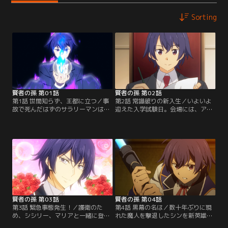
Sorting
賢者の孫 第01話
賢者の孫 第02話
第1話 世間知らず、王都に立つ／事
第2話 常識破りの新入生／いよいよ
故で死んだはずのサラリーマンは、
迎えた入学試験日。会場には、アー
なんと赤ん坊として異世界へと転生
ルスハイド王国の王子・オーグやシ
する。そこで賢者・マーリンに拾わ
シリー、マリアの姿もあった。実技
れ、「シン」と名付けられる。賢者
試験では相変わらず、桁違いの力で
たちに育てられ、規格外の魔法を操
周囲を驚かすシン。他の受験生は身
れるようになったものの、なんと常
振り手振りとともに呪文を唱える
識を教えられていなかった！森を出
が、シンは無詠唱で魔法を発動さ
て買い物すらしたことのない15歳。
せ、さらには大爆発を起こす始末。
そんな世間知らずのシンは…。
圧倒的な力の差により、なんと入試
首席で入学することとなった。
賢者の孫 第03話
賢者の孫 第04話
第3話 緊急事態発生！／護衛のた
第4話 黒幕の名は／数十年ぶりに現
め、シシリー、マリアと一緒に登校
れた魔人を撃退したシンを新英雄と
するシン。授業初日は、先生の案内
讃え、歓喜に満ち溢れる民衆たち。