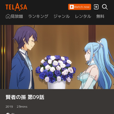
Watch now
見放題
ランキング
ジャンル
レンタル
無料
は
賢者の孫 第09話
2019
23
mins