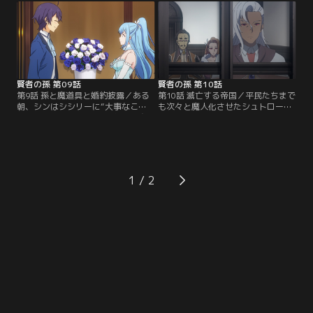
日、オーグから魔人の新しい情報を
ーたち。しかし、圧倒的な勢力の魔
聴く。現在、魔人たちはブルースフ
人を相手に戦うには、まだまだ力が
ィア帝国領内の町や村を襲撃し、さ
足りない。シンも負けじと新魔法の
らには人々を魔人に変えているとい
練習を行う。皆が警戒する中、イメ
う。勢力を拡大し続けているシュト
ージを膨らませ魔法を放つが…。
ロームに対抗するため…。
賢者の孫 第09話
賢者の孫 第10話
第9話 孫と魔道具と婚約披露／ある
第10話 滅亡する帝国／平民たちまで
朝、シンはシシリーに“大事なこ
も次々と魔人化させたシュトローム
と”を頼まれた。それは両親への交
により、ブルースフィア帝国はとう
際の報告であった。緊張した面持ち
とう滅亡へと追い込まれてしまっ
でクロード邸へと向かい、挨拶をす
た。今まで貴族たちに虐げられてき
るシン。するとシシリーの母から、
た元・平民の魔人たちは、唐突に強
貴族の娘であるゆえ“その先”、つま
大な力を得たことにより世界征服へ
り結婚を覚悟してもらいたいと告げ
と乗り出そうとする。しかし、帝国
1
られる。まだ付き合い始めたばかり
の殲滅という目的を果たしたシュト
のシンは、果たして何と答えるのだ
ロームは、生きる意味を見失ってい
ろうか…。
た。