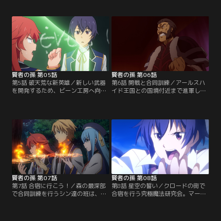
のもとSクラスの皆で校内を見学す
しかし、直接魔人と戦ったシンは違
ることに。するとオーグから、研究
和感を抱いていた。まさか“人為
会を立ち上げてはどうかと提案を受
的”に魔人化が行われているのでは
ける。急な事態に戸惑うシンだが、
ないか…。一方、学院では「究極魔
そんなシンを差し置いて盛り上がる
法研究会」への入会希望者が押し寄
Sクラス一同により、「究極魔法研
せていた。そして、新たにマークと
究会」を作ることになった。一方、
オリビアが仲間に加わることとなっ
最近様子がおかしいカートは…。
た。
賢者の孫 第05話
賢者の孫 第06話
第5話 破天荒な新英雄／新しい武器
第6話 開戦と合同訓練／アールスハ
を開発するため、ビーン工房へ向か
イド王国との国境付近まで進軍した
うシンたち。しかし、どこか浮かな
ブルースフィア帝国軍。そこには、
い表情のシンは、先日のシュトロー
いるはずのない王国軍が待ち構えて
ムとの戦いで起こった謎の爆発につ
いた。部下から聞いていた情報と違
いて考えていた。シンの魔法では爆
い、怒り心頭に発するヘラルド皇
発が起こるはずがなく、あれはシュ
帝。すると、帝都に大量の魔物が出
トロームが目をくらますために行っ
現したとの一報が入り、急いで引き
たもの。つまり彼がまだ生きている
返す帝国軍。しかし、すでに街は変
ことを意味していた。
わり果てていた。
賢者の孫 第07話
賢者の孫 第08話
第7話 合宿に行こう！／森の最深部
第8話 星空の誓い／クロードの街で
で合同訓練を行うシン達の班は、騎
合宿を行う究極魔法研究会。マーリ
士学院生と協力し熊の魔物討伐に成
ンは魔力制御を、メリダは魔道具制
功。ようやく剣と魔法の連携の重要
作を指導し、2人の協力のおかげで
性が分かってきたようである。ある
着実にパワーアップしているメンバ