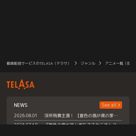
動画配信サービスのTELASA（テラサ）
ジャンル
アニメ一覧（見放
NEWS
See all
2026.08.01
浮所飛貴主演！ 【夏色の風が僕の家にやってきた】 本日よりテラサで独占配信スタート！
2026.07.18
『夏色の雲が恋と嵐をまきおこす』スペシャルメイキング 【Part1】2026年７月18日（土）23時30分～配信スタート！話題のシーンの裏側を大公開！豪華キャスト大集合！ 『武宮家 真夏の家族会議』開催！
2026.07.15
救命医・遥（今田）の《心揺さぶる過去》や、 麻酔科医・権野（船越英一郎）の《謎多きプライベート》など… 《知られざるエピソード》を独占配信！