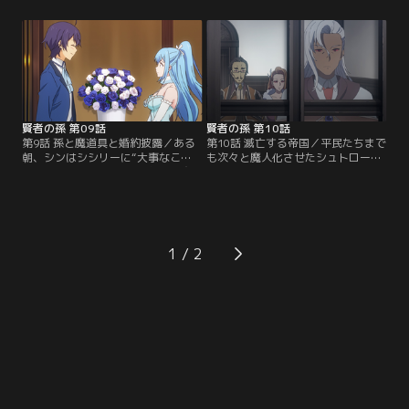
性が分かってきたようである。ある
着実にパワーアップしているメンバ
日、オーグから魔人の新しい情報を
ーたち。しかし、圧倒的な勢力の魔
聴く。現在、魔人たちはブルースフ
人を相手に戦うには、まだまだ力が
ィア帝国領内の町や村を襲撃し、さ
足りない。シンも負けじと新魔法の
らには人々を魔人に変えているとい
練習を行う。皆が警戒する中、イメ
う。勢力を拡大し続けているシュト
ージを膨らませ魔法を放つが…。
ロームに対抗するため…。
賢者の孫 第09話
賢者の孫 第10話
第9話 孫と魔道具と婚約披露／ある
第10話 滅亡する帝国／平民たちまで
朝、シンはシシリーに“大事なこ
も次々と魔人化させたシュトローム
と”を頼まれた。それは両親への交
により、ブルースフィア帝国はとう
際の報告であった。緊張した面持ち
とう滅亡へと追い込まれてしまっ
でクロード邸へと向かい、挨拶をす
た。今まで貴族たちに虐げられてき
るシン。するとシシリーの母から、
た元・平民の魔人たちは、唐突に強
貴族の娘であるゆえ“その先”、つま
大な力を得たことにより世界征服へ
り結婚を覚悟してもらいたいと告げ
と乗り出そうとする。しかし、帝国
1
られる。まだ付き合い始めたばかり
の殲滅という目的を果たしたシュト
のシンは、果たして何と答えるのだ
ロームは、生きる意味を見失ってい
ろうか…。
た。