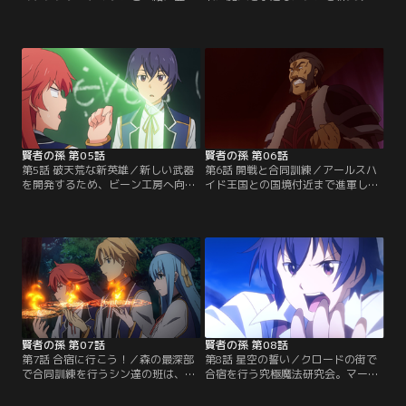
するシン。授業初日は、先生の案内
讃え、歓喜に満ち溢れる民衆たち。
のもとSクラスの皆で校内を見学す
しかし、直接魔人と戦ったシンは違
ることに。するとオーグから、研究
和感を抱いていた。まさか“人為
会を立ち上げてはどうかと提案を受
的”に魔人化が行われているのでは
ける。急な事態に戸惑うシンだが、
ないか…。一方、学院では「究極魔
そんなシンを差し置いて盛り上がる
法研究会」への入会希望者が押し寄
Sクラス一同により、「究極魔法研
せていた。そして、新たにマークと
究会」を作ることになった。一方、
オリビアが仲間に加わることとなっ
最近様子がおかしいカートは…。
た。
賢者の孫 第05話
賢者の孫 第06話
第5話 破天荒な新英雄／新しい武器
第6話 開戦と合同訓練／アールスハ
を開発するため、ビーン工房へ向か
イド王国との国境付近まで進軍した
うシンたち。しかし、どこか浮かな
ブルースフィア帝国軍。そこには、
い表情のシンは、先日のシュトロー
いるはずのない王国軍が待ち構えて
ムとの戦いで起こった謎の爆発につ
いた。部下から聞いていた情報と違
いて考えていた。シンの魔法では爆
い、怒り心頭に発するヘラルド皇
発が起こるはずがなく、あれはシュ
帝。すると、帝都に大量の魔物が出
トロームが目をくらますために行っ
現したとの一報が入り、急いで引き
たもの。つまり彼がまだ生きている
返す帝国軍。しかし、すでに街は変
ことを意味していた。
わり果てていた。
賢者の孫 第07話
賢者の孫 第08話
第7話 合宿に行こう！／森の最深部
第8話 星空の誓い／クロードの街で
で合同訓練を行うシン達の班は、騎
合宿を行う究極魔法研究会。マーリ
士学院生と協力し熊の魔物討伐に成
ンは魔力制御を、メリダは魔道具制
功。ようやく剣と魔法の連携の重要
作を指導し、2人の協力のおかげで