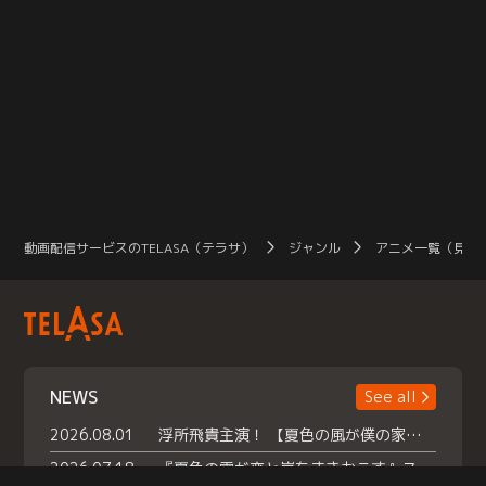
動画配信サービスのTELASA（テラサ）
ジャンル
アニメ一覧（見放
NEWS
See all
2026.08.01
浮所飛貴主演！ 【夏色の風が僕の家にやってきた】 本日よりテラサで独占配信スタート！
2026.07.18
『夏色の雲が恋と嵐をまきおこす』スペシャルメイキング 【Part1】2026年７月18日（土）23時30分～配信スタート！話題のシーンの裏側を大公開！豪華キャスト大集合！ 『武宮家 真夏の家族会議』開催！