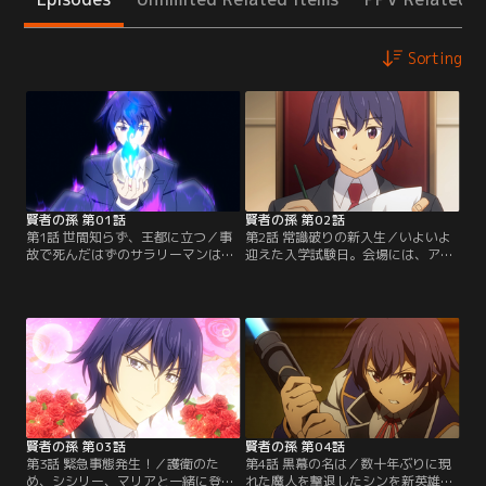
Sorting
賢者の孫 第01話
賢者の孫 第02話
第1話 世間知らず、王都に立つ／事
第2話 常識破りの新入生／いよいよ
故で死んだはずのサラリーマンは、
迎えた入学試験日。会場には、アー
なんと赤ん坊として異世界へと転生
ルスハイド王国の王子・オーグやシ
する。そこで賢者・マーリンに拾わ
シリー、マリアの姿もあった。実技
れ、「シン」と名付けられる。賢者
試験では相変わらず、桁違いの力で
たちに育てられ、規格外の魔法を操
周囲を驚かすシン。他の受験生は身
れるようになったものの、なんと常
振り手振りとともに呪文を唱える
識を教えられていなかった！森を出
が、シンは無詠唱で魔法を発動さ
て買い物すらしたことのない15歳。
せ、さらには大爆発を起こす始末。
そんな世間知らずのシンは…。
圧倒的な力の差により、なんと入試
首席で入学することとなった。
賢者の孫 第03話
賢者の孫 第04話
第3話 緊急事態発生！／護衛のた
第4話 黒幕の名は／数十年ぶりに現
め、シシリー、マリアと一緒に登校
れた魔人を撃退したシンを新英雄と