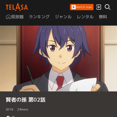
Watch now
見放題
ランキング
ジャンル
レンタル
無料
は
賢者の孫 第02話
2019
23
mins