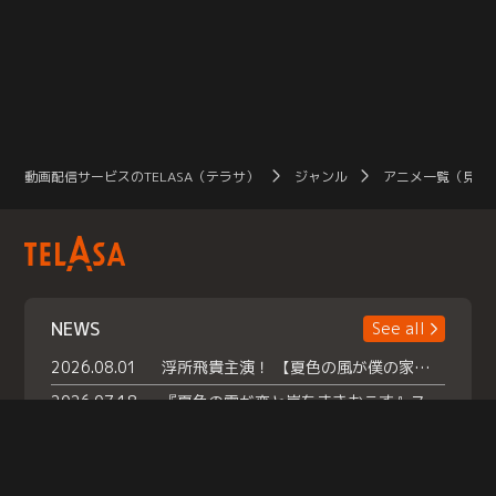
動画配信サービスのTELASA（テラサ）
ジャンル
アニメ一覧（見放
NEWS
See all
2026.08.01
浮所飛貴主演！ 【夏色の風が僕の家にやってきた】 本日よりテラサで独占配信スタート！
2026.07.18
『夏色の雲が恋と嵐をまきおこす』スペシャルメイキング 【Part1】2026年７月18日（土）23時30分～配信スタート！話題のシーンの裏側を大公開！豪華キャスト大集合！ 『武宮家 真夏の家族会議』開催！
2026.07.15
救命医・遥（今田）の《心揺さぶる過去》や、 麻酔科医・権野（船越英一郎）の《謎多きプライベート》など… 《知られざるエピソード》を独占配信！