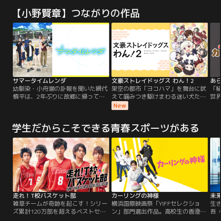
【小野賢章】つながりの作品
サマータイムレンダ
文豪ストレイドッグス わん！2
あ
幼馴染・小舟潮の訃報を聞いた網代
架空の都市「ヨコハマ」を舞台に吠
「
慎平は、2年ぶりに故郷に帰ってき
えて噛みつき駆けまわる迷い犬たち
世
た。しかし、親友・菱形窓は「潮の
の“わん！”だふるな日常へようこ
位
New
死には不審な点があり、他殺の可能
そ！ 相も変わらずバチバチ火花を散
征
性がある」と慎平に告げる。翌日、
らすのは荒事専門の探偵事務所≪武
の
学生だからこそできる青春スポーツがある
慎平はある不吉な噂を耳にする。
装探偵社≫と港が縄張りの犯罪組織
て、
≪ポートマフィア≫ そして、そこ
り
へ--大国より≪組合（ギルド）≫が
「
襲来！さらに軍警最強の特殊部隊≪
が
猟犬≫が牙をむき≪天人五衰≫が破
ら
滅への引導を渡す……！？ いにしえ
も
の文豪の名を懐く者たちがその名に
なぞらえた「異能力」による死闘を
繰り広げるアクションバトル大作
走れ！T校バスケット部
カーリングの神様
未来
「文豪ストレイドッグス」 その人気
雑草チームが奇跡を起こす！シリー
横浜国際映画祭「YIFFセレクショ
生
キャラクターたちが小さな姿で大暴
ズ累計120万部を超えるベストセラ
ン」部門選出作品。高校生の香澄
吾
れするギャグスピンオフバラエティ
ー小説が待望の映画化！連戦連敗、
は、本州最古のカーリング場がある
か