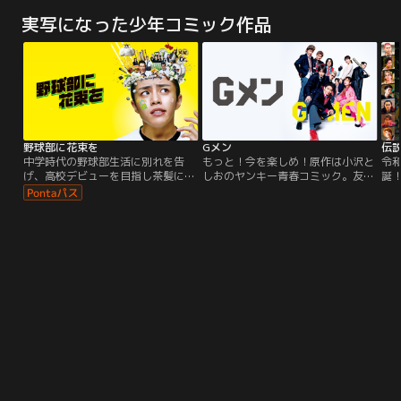
ショーの第二幕がついに！ オールス
向かうところ負けばかりの雑草チー
軽井沢にほど近い風光明媚なこの町
劇
ター大集合で上がります！ さあ、み
実写になった少年コミック作品
ム「T校バスケット部」。そんなT校
御代田町でカーリングと共に暮らし
の
んないっしょに元気よくわん！ツー
に、バスケの強豪白瑞高校で1年生
てきた。小学生時代には、幼馴染み
こ
♪ わん！ツー♪
ながらエースとして活躍していたス
で結成したチーム＜みよステラ＞で
沢
タープレーヤー、田所陽一が転入し
優勝経験もある。しかしその後チー
い
てくる。
ムは解散し、香澄はくすぶる日々を
心
送っていた。そんな折、町は地元で
を
開催されるカーリングの…。
は
野球部に花束を
Gメン
伝説
中学時代の野球部生活に別れを告
もっと！今を楽しめ！原作は小沢と
令
げ、高校デビューを目指し茶髪に染
しおのヤンキー青春コミック。友
誕
めて入学した黒田鉄平。夢見たバラ
情、喧嘩、恋…男子高校生特有の青
の
色の高校生活は、うっかり野球部の
春という青春がすべて詰まった爽快
の
見学に行ってしまい、あっけなくゲ
ドラマ！豪華キャスト陣が、常に全
化！
ームセット。新入生歓迎の儀式で
力でふざけ、戦い、叫び、走り切っ
ち
早々に坊主に逆戻り、、、練習以前
た『Gメン』。どこまでも熱くまっ
ロ
に、グラウンド整備や白線引きにす
すぐな彼らの姿に、気付けばグッと
翔
ら怒鳴られる日々。おまけに一目惚
くること必至。熱量ハンパない最高
感
れした同級生は、なんと先輩の妹
の青春ムービー！
の
（手を出したら、即死！）。