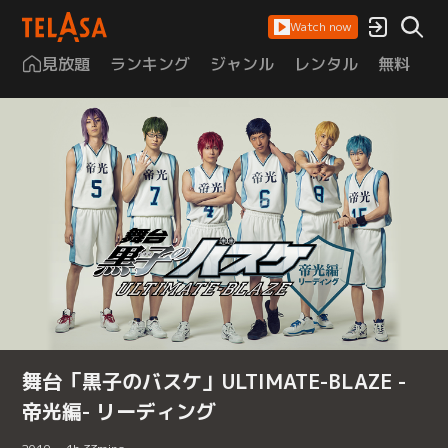
Watch now
見放題
ランキング
ジャンル
レンタル
無料
は
舞台「黒子のバスケ」ULTIMATE-BLAZE -
帝光編- リーディング