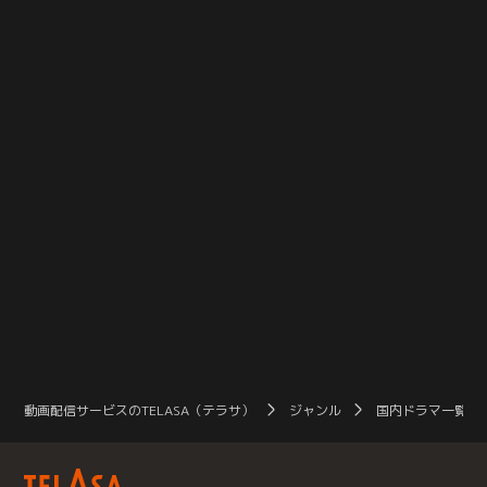
いをぶつけ合い、怒鳴り合った末、
ついに解散宣言が飛び出す！
動画配信サービスのTELASA（テラサ）
ジャンル
国内ドラマ一覧（