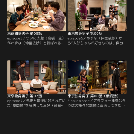
に、かずな（仲里依紗）が突然のキ
ス！しかもこれが初めてではなく
「結婚しようって言ったよ、太郎ち
ゃん」と衝撃の事実を告げられる
が、全く思い出せない太郎。
東京独身男子 第05話
東京独身男子 第06話
episode5／ついに太郎（高橋一生）
episode6／かずな（仲里依紗）か
がかずな（仲里依紗）と結ばれるこ
ら“太郎ちゃんが好きなのは、自分
とを決意した矢先、目の前に現れた
自身”と強烈な一言を浴びせられた
のは、元恋人で海外へ旅立ったはず
太郎（高橋一生）。行き場をなくし
の舞衣（高橋メアリージュン）だっ
た舞衣（高橋メアリージュン）を部
た！慣れない海外での新婚生活、そ
屋に泊めるも、舞衣に「友達じゃ
こで起こった喧嘩をきっかけに帰国
嫌」だと切り出される。一方、元
したと言う舞衣。行きがかり上、太
妻・薫（野波麻帆）の訪問を受けた
郎、かずな、舞衣の奇妙な共同生活
三好（斎藤工）は太郎と岩倉（滝藤
が始まって…！？
賢一）にSOS招集！！
東京独身男子 第07話
東京独身男子 第08話（最終話）
episode7／元妻と最後に残されてい
Final episode／アラフォー独身なら
た“墓問題”を解決した三好（斎藤
ではの様々な課題に直面してきた太
工）は心身ともに調子を取り戻し、
郎（高橋一生）、三好（斎藤工）、
新たな恋への期待も高まっていた。
岩倉（滝藤賢一）の3人。太郎の転
岩倉（滝藤賢一）も、透子（桜井ユ
職、三好の審美歯科クリニック経営
キ）との交際と同時に同居を開始！
不振、岩倉の父との同居生活…それ
ぞれが抱える悩みについて口々に想