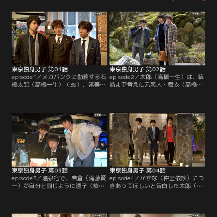
東京独身男子 第01話
東京独身男子 第02話
episode1／メガバンクに勤務する石
episode2／太郎（高橋一生）は、結
橋太郎（高橋一生）（38）、審美歯
婚まで考えた元恋人・舞衣（高橋メ
科クリニック院長の三好玲也（斎藤
アリージュン）と再会。かつての気
工）（37）、法律事務所のボス弁・
持ちが再燃し、電話でプロポーズを
岩倉和彦（滝藤賢一）（45）は仕事
した！直接会って話したいという舞
も私生活も充実しており、何でも1
衣の答えに太郎は好感触。だが岩倉
人で事足りる『AK（あえて結婚しな
（滝藤賢一）と三好（斎藤工）は思
い）男子』。結婚しないことに不安
いとどまるよう忠告する。かずな
も不満もない。
（仲里依紗）も反対するが、太郎の
決意は変わらない。
東京独身男子 第03話
東京独身男子 第04話
episode3／温泉宿で、岩倉（滝藤賢
episode4／かずな（仲里依紗）につ
一）が自分と同じように透子（桜井
きあってほしいと告白した太郎（高
ユキ）へ好意を寄せていることに気
橋一生）だが、逆に「結婚を前提
づいた三好（斎藤工）。一方、舞衣
に」という一足飛びの条件を突き付
（高橋メアリージュン）への想いを
けられて戸惑い、答えを保留にして
断ち切ろうとする太郎（高橋一生）
しまう。