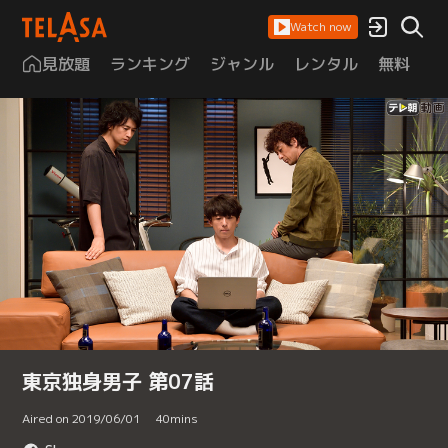
Watch now
見放題
ランキング
ジャンル
レンタル
無料
は
東京独身男子 第07話
Aired on 2019/06/01
40
mins