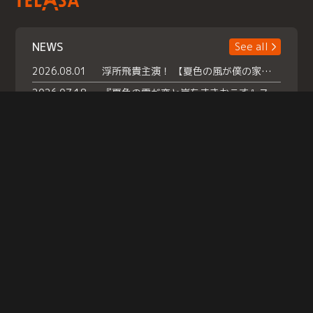
NEWS
See all
2026.08.01
浮所飛貴主演！ 【夏色の風が僕の家にやってきた】 本日よりテラサで独占配信スタート！
2026.07.18
『夏色の雲が恋と嵐をまきおこす』スペシャルメイキング 【Part1】2026年７月18日（土）23時30分～配信スタート！話題のシーンの裏側を大公開！豪華キャスト大集合！ 『武宮家 真夏の家族会議』開催！
2026.07.15
救命医・遥（今田）の《心揺さぶる過去》や、 麻酔科医・権野（船越英一郎）の《謎多きプライベート》など… 《知られざるエピソード》を独占配信！
Help
|
Company Profile
|
Act on Specified Commercial Transactions
|
Terms of Service
|
Privacy Policy
© TELASA CORPORATION, All Rights Reserved.