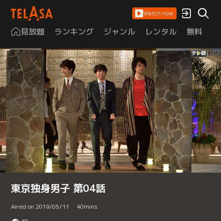
Watch now
見放題
ランキング
ジャンル
レンタル
無料
は
東京独身男子 第04話
Aired on 2019/05/11
40
mins