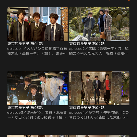
東京独身男子 第01話
東京独身男子 第02話
episode1／メガバンクに勤務する石
episode2／太郎（高橋一生）は、結
橋太郎（高橋一生）（38）、審美歯
婚まで考えた元恋人・舞衣（高橋メ
科クリニック院長の三好玲也（斎藤
アリージュン）と再会。かつての気
工）（37）、法律事務所のボス弁・
持ちが再燃し、電話でプロポーズを
岩倉和彦（滝藤賢一）（45）は仕事
した！直接会って話したいという舞
も私生活も充実しており、何でも1
衣の答えに太郎は好感触。だが岩倉
人で事足りる『AK（あえて結婚しな
（滝藤賢一）と三好（斎藤工）は思
い）男子』。結婚しないことに不安
いとどまるよう忠告する。かずな
も不満もない。
（仲里依紗）も反対するが、太郎の
決意は変わらない。
東京独身男子 第03話
東京独身男子 第04話
episode3／温泉宿で、岩倉（滝藤賢
episode4／かずな（仲里依紗）につ
一）が自分と同じように透子（桜井
きあってほしいと告白した太郎（高
ユキ）へ好意を寄せていることに気
橋一生）だが、逆に「結婚を前提
づいた三好（斎藤工）。一方、舞衣
に」という一足飛びの条件を突き付
（高橋メアリージュン）への想いを
けられて戸惑い、答えを保留にして
断ち切ろうとする太郎（高橋一生）
しまう。