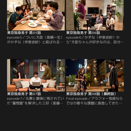
に、かずな（仲里依紗）が突然のキ
ス！しかもこれが初めてではなく
「結婚しようって言ったよ、太郎ち
ゃん」と衝撃の事実を告げられる
が、全く思い出せない太郎。
東京独身男子 第05話
東京独身男子 第06話
episode5／ついに太郎（高橋一生）
episode6／かずな（仲里依紗）か
がかずな（仲里依紗）と結ばれるこ
ら“太郎ちゃんが好きなのは、自分
とを決意した矢先、目の前に現れた
自身”と強烈な一言を浴びせられた
のは、元恋人で海外へ旅立ったはず
太郎（高橋一生）。行き場をなくし
の舞衣（高橋メアリージュン）だっ
た舞衣（高橋メアリージュン）を部
た！慣れない海外での新婚生活、そ
屋に泊めるも、舞衣に「友達じゃ
こで起こった喧嘩をきっかけに帰国
嫌」だと切り出される。一方、元
したと言う舞衣。行きがかり上、太
妻・薫（野波麻帆）の訪問を受けた
郎、かずな、舞衣の奇妙な共同生活
三好（斎藤工）は太郎と岩倉（滝藤
が始まって…！？
賢一）にSOS招集！！
東京独身男子 第07話
東京独身男子 第08話（最終話）
episode7／元妻と最後に残されてい
Final episode／アラフォー独身なら
た“墓問題”を解決した三好（斎藤
ではの様々な課題に直面してきた太
工）は心身ともに調子を取り戻し、
郎（高橋一生）、三好（斎藤工）、
新たな恋への期待も高まっていた。
岩倉（滝藤賢一）の3人。太郎の転
岩倉（滝藤賢一）も、透子（桜井ユ
職、三好の審美歯科クリニック経営
キ）との交際と同時に同居を開始！
不振、岩倉の父との同居生活…それ
ぞれが抱える悩みについて口々に想