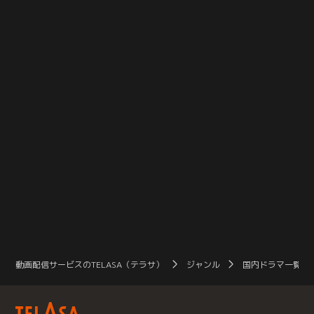
いをぶつけ合い、怒鳴り合った末、
ついに解散宣言が飛び出す！
動画配信サービスのTELASA（テラサ）
ジャンル
国内ドラマ一覧（