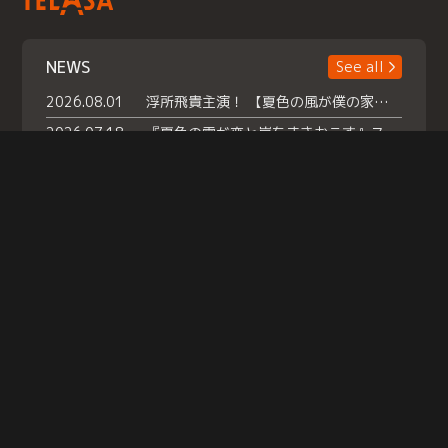
NEWS
See all
2026.08.01
浮所飛貴主演！ 【夏色の風が僕の家にやってきた】 本日よりテラサで独占配信スタート！
2026.07.18
『夏色の雲が恋と嵐をまきおこす』スペシャルメイキング 【Part1】2026年７月18日（土）23時30分～配信スタート！話題のシーンの裏側を大公開！豪華キャスト大集合！ 『武宮家 真夏の家族会議』開催！
2026.07.15
救命医・遥（今田）の《心揺さぶる過去》や、 麻酔科医・権野（船越英一郎）の《謎多きプライベート》など… 《知られざるエピソード》を独占配信！
Help
|
Company Profile
|
Act on Specified Commercial Transactions
|
Terms of Service
|
Privacy Policy
© TELASA CORPORATION, All Rights Reserved.