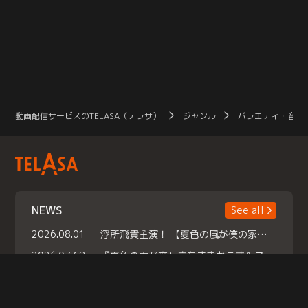
動画配信サービスのTELASA（テラサ）
ジャンル
バラエティ・音楽
NEWS
See all
2026.08.01
浮所飛貴主演！ 【夏色の風が僕の家にやってきた】 本日よりテラサで独占配信スタート！
2026.07.18
『夏色の雲が恋と嵐をまきおこす』スペシャルメイキング 【Part1】2026年７月18日（土）23時30分～配信スタート！話題のシーンの裏側を大公開！豪華キャスト大集合！ 『武宮家 真夏の家族会議』開催！
2026.07.15
救命医・遥（今田）の《心揺さぶる過去》や、 麻酔科医・権野（船越英一郎）の《謎多きプライベート》など… 《知られざるエピソード》を独占配信！