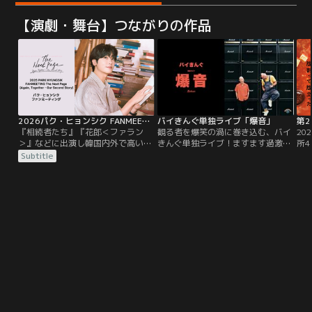
【演劇・舞台】つながりの作品
2026パク・ヒョンシク FANMEETING The Next Page［Again, Together - Our Second Story］
バイきんぐ単独ライブ「爆音」
『相続者たち』『花郎＜ファラン
観る者を爆笑の渦に巻き込む、バイ
20
＞』などに出演し韓国内外で高い人
きんぐ単独ライブ！ますます過激で
所
気を誇る俳優パク・ヒョンシク。3
笑わずにはいられない新作コント9
ア
Subtitle
月12日（木）に東京国際フォーラム
本！2023年9月に東京・日経ホール
化
で開催されたファンミーティングを
と日本教育会館一ツ橋ホールにて開
く
TELASAで独占配信！
催された単独ライブ。
砂
新
マ
遭