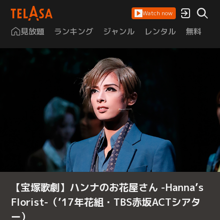
Watch now
見放題
ランキング
ジャンル
レンタル
無料
は
【宝塚歌劇】ハンナのお花屋さん -Hanna’s
Florist-（’17年花組・TBS赤坂ACTシアタ
ー）