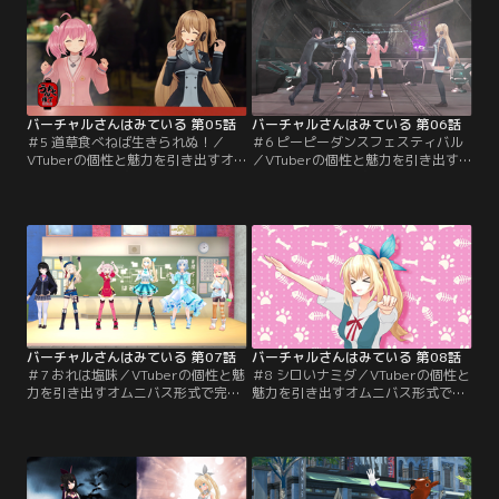
バーチャルさんはみている 第05話
バーチャルさんはみている 第06話
＃5 道草食べねば生きられぬ！／
＃6 ピーピーダンスフェスティバル
VTuberの個性と魅力を引き出すオ
／VTuberの個性と魅力を引き出す
ムニバス形式で完全オリジナルの
オムニバス形式で完全オリジナルの
3DCGアニメーション作品としてお
3DCGアニメーション作品としてお
届けします。【提供：バンダイチャ
届けします。【提供：バンダイチャ
ンネル】
ンネル】
バーチャルさんはみている 第07話
バーチャルさんはみている 第08話
＃7 おれは塩味／VTuberの個性と魅
＃8 シロいナミダ／VTuberの個性と
力を引き出すオムニバス形式で完全
魅力を引き出すオムニバス形式で完
オリジナルの3DCGアニメーション
全オリジナルの3DCGアニメーショ
作品としてお届けします。【提供：
ン作品としてお届けします。【提
バンダイチャンネル】
供：バンダイチャンネル】