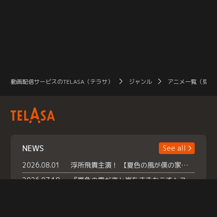
動画配信サービスのTELASA（テラサ）
ジャンル
アニメ一覧（見放
NEWS
See all
2026.08.01
浮所飛貴主演！ 【夏色の風が僕の家にやってきた】 本日よりテラサで独占配信スタート！
2026.07.18
『夏色の雲が恋と嵐をまきおこす』スペシャルメイキング 【Part1】2026年７月18日（土）23時30分～配信スタート！話題のシーンの裏側を大公開！豪華キャスト大集合！ 『武宮家 真夏の家族会議』開催！
2026.07.15
救命医・遥（今田）の《心揺さぶる過去》や、 麻酔科医・権野（船越英一郎）の《謎多きプライベート》など… 《知られざるエピソード》を独占配信！