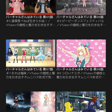
バーチャルさんはみている 第05話
バーチャルさんはみている 第06話
＃5 道草食べねば生きられぬ！／
＃6 ピーピーダンスフェスティバル
VTuberの個性と魅力を引き出すオ
／VTuberの個性と魅力を引き出す
ムニバス形式で完全オリジナルの
オムニバス形式で完全オリジナルの
3DCGアニメーション作品としてお
3DCGアニメーション作品としてお
届けします。【提供：バンダイチャ
届けします。【提供：バンダイチャ
ンネル】
ンネル】
バーチャルさんはみている 第07話
バーチャルさんはみている 第08話
＃7 おれは塩味／VTuberの個性と魅
＃8 シロいナミダ／VTuberの個性と
力を引き出すオムニバス形式で完全
魅力を引き出すオムニバス形式で完
オリジナルの3DCGアニメーション
全オリジナルの3DCGアニメーショ
作品としてお届けします。【提供：
ン作品としてお届けします。【提
バンダイチャンネル】
供：バンダイチャンネル】