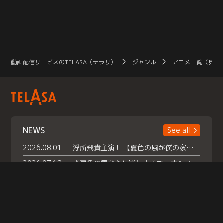
動画配信サービスのTELASA（テラサ）
ジャンル
アニメ一覧（見放
NEWS
See all
2026.08.01
浮所飛貴主演！ 【夏色の風が僕の家にやってきた】 本日よりテラサで独占配信スタート！
2026.07.18
『夏色の雲が恋と嵐をまきおこす』スペシャルメイキング 【Part1】2026年７月18日（土）23時30分～配信スタート！話題のシーンの裏側を大公開！豪華キャスト大集合！ 『武宮家 真夏の家族会議』開催！
2026.07.15
救命医・遥（今田）の《心揺さぶる過去》や、 麻酔科医・権野（船越英一郎）の《謎多きプライベート》など… 《知られざるエピソード》を独占配信！