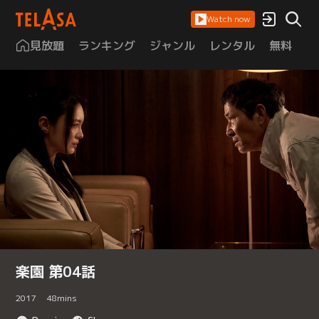
Watch now
見放題
ランキング
ジャンル
レンタル
無料
は
楽園 第04話
2017
48
mins