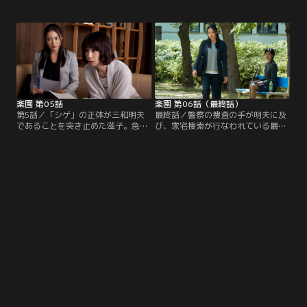
取材と偽って会に接近するが、会長
する。滋子は、誠子の身を守るため
の金川一男に阻まれてしまう。治美
に、誠子に直接会って話すべき、と
も、元が何者かに恐喝されていた可
元を説得しようとするが、元はかた
能性がある、という滋子の言葉が気
くなに心を閉ざす…。一方、ボラン
に掛かっていた。真相を問いただそ
ティアスタッフとして「あおぞら
うとするが、元は口を閉ざす。
会」に潜入していた敏子は、事務局
にかかってきた不穏な電話に気付
く。
楽園 第05話
楽園 第06話（最終話）
第5話／「シゲ」の正体が三和明夫
最終話／警察の捜査の手が明夫に及
であることを突き止めた滋子。急い
び、家宅捜索が行なわれている最
で明夫の家を訪れるが、そこには明
中、明夫は近所の小学生・昌子を連
夫の姿はなく、部屋の中には血痕が
れ去ってしまう。誠子は、明夫につ
残っていた。誠子を守らなければ、
いて知っていることがあるなら警察
と焦る滋子。治美は元の担当弁護士
に話してほしい、と元・向子に頭を
を解雇されるが、元がまだ何かを隠
下げる。滋子は、明夫がなぜこれま
しているのではないか、と疑ってい
で誠子に手を出さなかったのかに考
た。明夫の手が誠子に及ぶことを危
えを巡らせ、ある可能性に思い当た
惧した滋子と治美は金川に面談を申
る。
し込む。