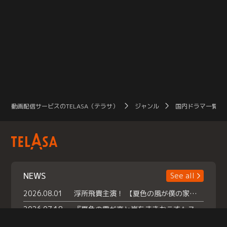
動画配信サービスのTELASA（テラサ）
ジャンル
国内ドラマ一覧（
NEWS
See all
2026.08.01
浮所飛貴主演！ 【夏色の風が僕の家にやってきた】 本日よりテラサで独占配信スタート！
2026.07.18
『夏色の雲が恋と嵐をまきおこす』スペシャルメイキング 【Part1】2026年７月18日（土）23時30分～配信スタート！話題のシーンの裏側を大公開！豪華キャスト大集合！ 『武宮家 真夏の家族会議』開催！
2026.07.15
救命医・遥（今田）の《心揺さぶる過去》や、 麻酔科医・権野（船越英一郎）の《謎多きプライベート》など… 《知られざるエピソード》を独占配信！