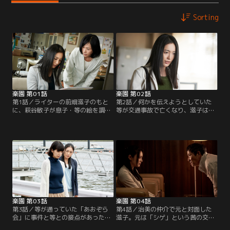
Sorting
楽園 第01話
楽園 第02話
第1話／ライターの前畑滋子のもと
第2話／何かを伝えようとしていた
に、萩谷敏子が息子・等の絵を調べ
等が交通事故で亡くなり、滋子は本
てほしいと依頼に来る。娘を殺害
腰を入れて調べることを決意。等の
し、遺体を隠していた土井崎元・向
行動を追っていく中、ある団体の存
子夫妻の事件と酷似している絵を描
在を敏子から知らされる。一方、土
いていたからだ。一方、弁護士の高
井崎家の事件について調べるうち、
橋治美は土井崎夫妻を守るために動
元の担当弁護士になった治美を紹介
き始める。等の能力に興味を持ち始
され、彼女のもとを訪れる滋子。そ
めた滋子は、9年前の「死の山荘事
して、土井崎家の次女・誠子は、両
件」への呪縛を解くためにも、事件
親の居場所を教えてほしいと治美に
を探り始める…。
頼み込むが…。
楽園 第03話
楽園 第04話
第3話／等が通っていた「あおぞら
第4話／治美の仲介で元と対面した
会」に事件と等との接点があったの
滋子。元は「シゲ」という茜の交際
ではないか、と疑念を深める滋子。
相手から恐喝されていたことを告白