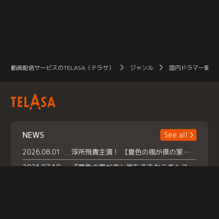
動画配信サービスのTELASA（テラサ）
ジャンル
国内ドラマ一覧（
NEWS
See all
2026.08.01
浮所飛貴主演！ 【夏色の風が僕の家にやってきた】 本日よりテラサで独占配信スタート！
2026.07.18
『夏色の雲が恋と嵐をまきおこす』スペシャルメイキング 【Part1】2026年７月18日（土）23時30分～配信スタート！話題のシーンの裏側を大公開！豪華キャスト大集合！ 『武宮家 真夏の家族会議』開催！
2026.07.15
救命医・遥（今田）の《心揺さぶる過去》や、 麻酔科医・権野（船越英一郎）の《謎多きプライベート》など… 《知られざるエピソード》を独占配信！