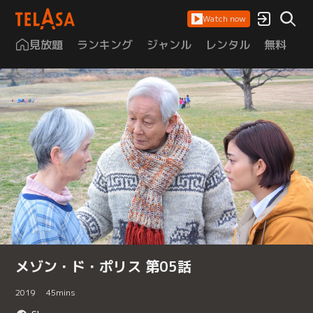
Watch now
見放題
ランキング
ジャンル
レンタル
無料
は
メゾン・ド・ポリス 第05話
2019
45
mins