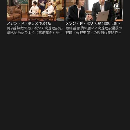
メゾン・ド・ポリス 第09話
メゾン・ド・ポリス 第10話（最終話）
第9話 無敵の男／改めて高遠建設を
最終話 最後の願い／高遠建設常務の
調べ始めたひより（高畑充希）た
野間（佐野史郎）の周到な策略で、
ち。常務取締役の野間（佐野史郎）
バラバラになってしまったひより
と青幸興行社長・大黒（中野英雄）
（高畑充希）たち。しかし、諦めな
の密会を知り、一連の事件が線とし
いおじさまたちと共にひよりは野間
てつながり始める。
に立ち向かう。