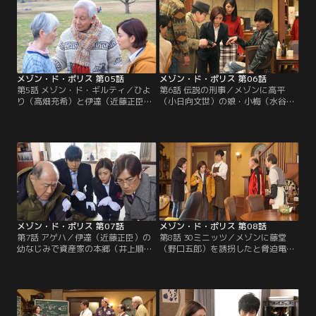
メゾン・ド・ポリス 第05話
メゾン・ド・ポリス 第06話
第5話 メゾン・ド・ギルティ／ひよ
第6話 伝説の刑事／メゾンに高平
り（高畑充希）と伊達（近藤正臣）
（小日向文世）の娘・小梅（水谷果
が犬の散歩中に出会った認知症の老
穂）がやってきた。高平が優秀な刑
人・金森春子（島かおり）。春子
事だと思い込んでいる小梅は、彼氏
は、人を殺したと発言。ひよりは真
が巻き込まれた盗難事件を解決して
相を解明するため捜査を始める。
ほしいと懇願する。
メゾン・ド・ポリス 第07話
メゾン・ド・ポリス 第08話
第7話 アゲハ／伊達（近藤正臣）の
第8話 30ミニッツ／メゾンに藤堂
幼なじみで資産家の本郷（井上順）
（野口五郎）を誘拐したと脅迫電話
の自宅で窃盗事件が発生。現場に
が。犯人は1億円を要求するが、「1
は、過去に世間をにぎわせた伝説の
億円の価値のあるもの」と要求を変
金庫破り“アゲハ”と同様の痕跡があ
えていく。犯人の真の狙いとは？
った。