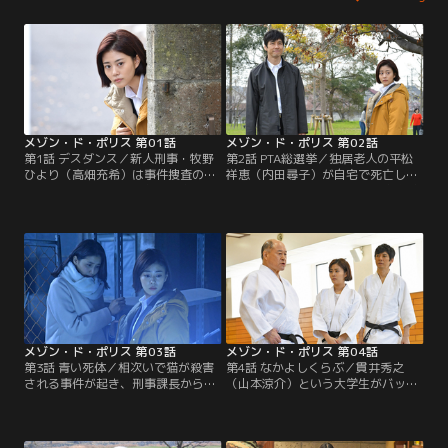
メゾン・ド・ポリス 第01話
メゾン・ド・ポリス 第02話
第1話 デスダンス／新人刑事・牧野
第2話 PTA総選挙／独居老人の平松
ひより（高畑充希）は事件捜査のた
祥恵（内田尋子）が自宅で死亡して
め、元刑事・夏目惣一郎（西島秀
いるのが発見された。現場は密室状
俊）が暮らす洋館を訪ねる。だがそ
態で、遺書も発見されたため自殺と
こは､元警察官のおじさんたちのシ
して捜査が進むが、ひより（高畑充
ェアハウスだった。
希）は他殺を疑う。
メゾン・ド・ポリス 第03話
メゾン・ド・ポリス 第04話
第3話 青い死体／相次いで猫が殺害
第4話 なかよしくらぶ／貫井秀之
される事件が起き、刑事課長から事
（山本涼介）という大学生がバット
件の捜査をメゾンに回すよう言われ
で殴打される事件が発生した。迫田
たひより（高畑充希）。全くやる気
（角野卓造）はひより（高畑充希）
を示さないおじさまたちだったが、
が事件の担当と知り、無理やり捜査
そこに…。
に加わる。