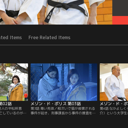
ated Items
Free Related Items
第02話
メゾン・ド・ポリス 第03話
メゾン・ド・ポ
居老人の平松祥恵
第3話 青い死体／相次いで猫が殺害される
第4話 なかよし
亡しているのが発
事件が起き、刑事課長から事件の捜査をメ
介）という大学生
態で、遺書も発見
ゾンに回すよう言われたひより（高畑充
件が発生した。迫
査が進むが、ひよ
希）。全くやる気を示さないおじさまたち
（高畑充希）が事
疑う。
だったが、そこに…。
り捜査に加わる。