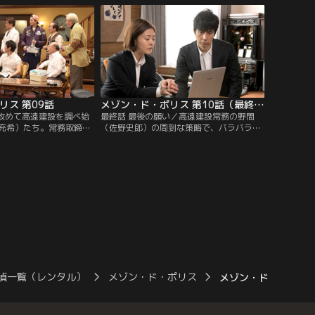
リス 第09話
メゾン・ド・ポリス 第10話（最終話）
／改めて高遠建設を調べ始
最終話 最後の願い／高遠建設常務の野間
充希）たち。常務取締役
（佐野史郎）の周到な策略で、バラバラに
）と青幸興行社長・大黒
なってしまったひより（高畑充希）たち。
会を知り、一連の事件が
しかし、諦めないおじさまたちと共にひよ
始める。
りは野間に立ち向かう。
偵一覧（レンタル）
メゾン・ド・ポリス
メゾン・ド・ポリス 