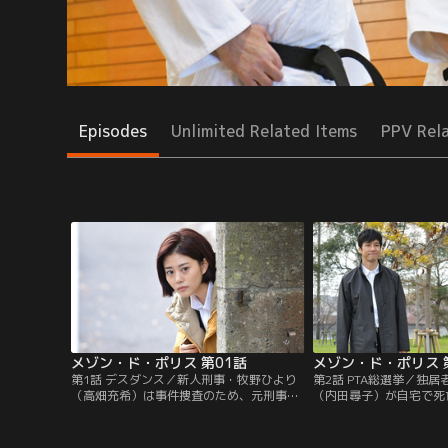
Episodes
Unlimited Related Items
PPV Rel
メゾン・ド・ポリス 第01話
メゾン・ド・ポリス 
第1話 デスダンス／新人刑事・牧野ひより
第2話 PTA総選挙／独
（高畑充希）は事件捜査のため、元刑事・
（内田尋子）が自宅で死
夏目惣一郎（西島秀俊）が暮らす洋館を訪
見された。現場は密室状
ねる。だがそこは､元警察官のおじさんた
されたため自殺として捜
ちのシェアハウスだった。
り（高畑充希）は他殺を