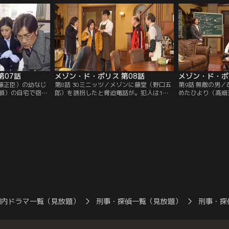
第07話
メゾン・ド・ポリス 第08話
メゾン・ド・ポ
近藤正臣）の幼なじ
第8話 30ミニッツ／メゾンに藤堂（野口五
第9話 無敵の男
順）の自宅で窃盗
郎）を誘拐したと脅迫電話が。犯人は1億
めたひより（高畑
過去に世間をにぎ
円を要求するが、「1億円の価値のあるも
の野間（佐野史郎
アゲハ”と同様の痕
の」と要求を変えていく。犯人の真の狙い
（中野英雄）の密
とは？
線としてつながり
国内ドラマ一覧（見放題）
刑事・探偵一覧（見放題）
刑事・探