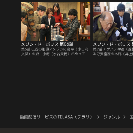
メゾン・ド・ポリス 第06話
メゾン・ド・ポリス 
第6話 伝説の刑事／メゾンに高平（小日向
第7話 アゲハ／伊達（
文世）の娘・小梅（水谷果穂）がやってき
みで資産家の本郷（井上
た。高平が優秀な刑事だと思い込んでいる
事件が発生。現場には、
小梅は、彼氏が巻き込まれた盗難事件を解
わせた伝説の金庫破り“
決してほしいと懇願する。
跡があった。
動画配信サービスのTELASA（テラサ）
ジャンル