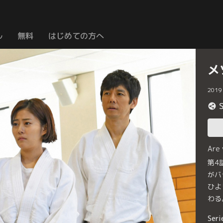
ル
無料
はじめての方へ
メ
2019
Are
第4
がバ
ひよ
わる
Seri