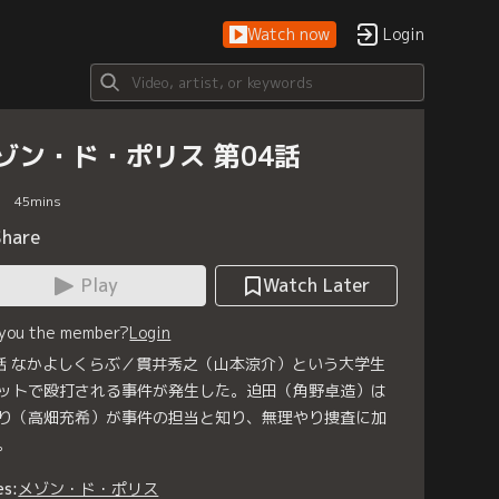
Watch now
Login
ゾン・ド・ポリス 第04話
45
mins
Share
Play
Watch Later
 you the member?
Login
話 なかよしくらぶ／貫井秀之（山本涼介）という大学生
ットで殴打される事件が発生した。迫田（角野卓造）は
り（高畑充希）が事件の担当と知り、無理やり捜査に加
。
es:
メゾン・ド・ポリス