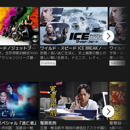
の裏切りによって、ホブ
品！東京、アブダビ、ロサンゼルス…すべ
品！東京、
ァミリーは崩壊の危機に
てを賭けた最後のミッションが、いま始動
てを賭けた
する！！
する！！
ワイルド・スピード／ジェットブレイク／字幕
ワイルド・スピード ICE BREAK／吹替【ドウェイン・ジョンソン＋ジェイソン・ステイサム】
。全世界累計興収7000
吹替／長い逃亡生活と、史上最悪の敵との
字幕／長い
アクションシリーズ最新
激しい戦いを終え、ドミニク、レティ、ロ
激しい戦い
s弟ジェイコブ。ワールド
ーマンら、固い絆で結ばれた“ファミリ
ーマンら、固
Dubbing
Subtitle
ル！！ドミニクはレティ
ー”は束の間の日常を味わっていた。しか
ー”は束の間
イアンの3人で静かに暮
し、誰よりもファミリーを大切にしてきた
し、誰より
る日仲間のピンチの知ら
ドミニクのまさかの裏切りによって、ホブ
ドミニクの
ンら“ファミリー”と合流
スは投獄され、ファミリーは崩壊の危機に
スは投獄さ
。
直面する。
直面する。
スペシャル『逃亡者』
冤罪死刑
安寧録～海
ト外科医・加倉井一樹
主演・椎名桔平 現役の通信社デスクが描く
6歳の頃に父