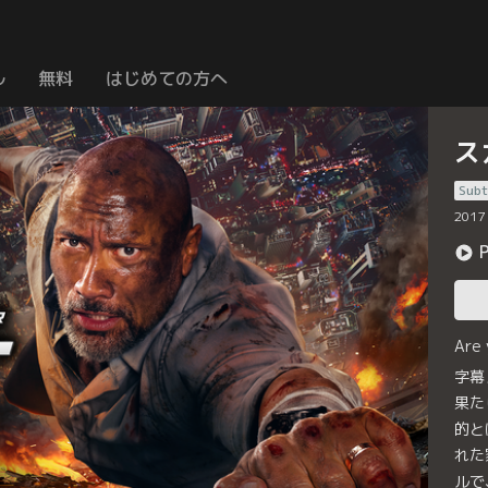
ル
無料
はじめての方へ
ス
Subt
2017
Are
字幕
果た
的と
れた
ルで