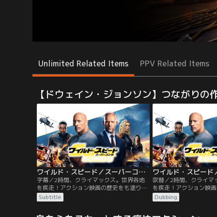
Unlimited Related Items
PPV Related Items
【ドウェイン・ジョンソン】つながりの
ワイルド・スピード／スーパーコンボ／字幕
字幕／2時間、クライマックス。世界各地
吹替／2時間、クライマ
を疾走！アクション映画の歴史をも塗り替
を疾走！アクション映画
えるぶっちぎりのスケール感！ロサンゼル
えるぶっちぎりのスケー
Subtitle
Dubbing
スで娘と暮らす追跡のプロで元FBI特別捜査
スで娘と暮らす追跡のプ
官ルーク・ホブスと、ロンドンで優雅な生
官ルーク・ホブスと、ロ