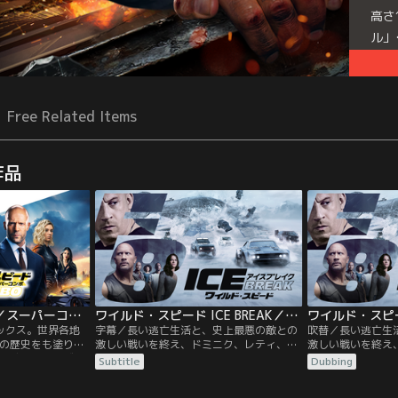
高さ
ル」
Free Related Items
作品
ワイルド・スピード／スーパーコンボ／吹替
ワイルド・スピード ICE BREAK／字幕【ドウェイン・ジョンソン＋ジェイソン・ステイサム】
ックス。世界各地
字幕／長い逃亡生活と、史上最悪の敵との
吹替／長い逃亡生
の歴史をも塗り替
激しい戦いを終え、ドミニク、レティ、ロ
激しい戦いを終え
ル感！ロサンゼル
ーマンら、固い絆で結ばれた“ファミリ
ーマンら、固い絆
Subtitle
Dubbing
ロで元FBI特別捜査
ー”は束の間の日常を味わっていた。しか
ー”は束の間の日
ンドンで優雅な生
し、誰よりもファミリーを大切にしてきた
し、誰よりもファ