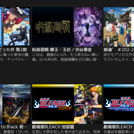
てきた、左ききの
周囲から愛されていた。しかし乞巧節（き
し…。ユーマと気
った。いつしか二
っこうせつ）の夜に、悪女と呼ばれ皆から
法、それは＜うた
てお互いを認めあ
嫌われていた朱家（しゅけ）の雛女・慧月
んでいくひかりた
エレンは画家への
（けいげつ）の手により、互いの身体を入
人ハンターが現れ
れ替えられてしまう。気づいた時には、す
でに処刑が決まっていることを告げられ絶
体絶命。しかし幼い時から病弱で常に死と
隣り合わせで生きてきた彼女は、むしろ健
康な身体を手に入れたことを喜んでい
た！？悲劇かと思われた入れ替わりだった
が、鋼（はがね）の精神を持つ玲琳は、あ
った件 第2期
呪術廻戦 懐玉・玉折／渋谷事変
銀魂’ ＃202-2
ばら家に追放されても自由を満喫し、命を
い集った数多の魔
これは、最強の2人の、もう戻れない青い
何でもアリの江戸
狙ってくる者たちには持ち前の明るさと優
ラ・テンペスト連
春。2018年6月、両面宿儺を己の身に宿し
ラストサムライ、
しさで魅了し、数々の逆境を乗り越えてい
定、交易を経るこ
た虎杖悠仁。2017年12月、祈本里香の呪い
人）が来襲して、
く。一方、玲琳を妬み憎んでいた慧月も、
に歩ける国」とい
を解いた乙骨憂太。そして更に時は遡り
た町、江戸。宇宙
玲琳の本来の人柄に触れるうちに心が揺れ
つつあった。リム
2006年--。高専時代の五条 悟と夏油 傑。
ど何でもありの世
始めて--。ほうき星が輝く夜に身体が入れ
だったスライム故
呪術師として活躍し、向かうところ敵のな
った最後のサムラ
替わった二人。その日から彼女たちの運命
しかしこの世界に
い2人の元に、不死の術式を持つ呪術界の
銀時。笑えて、泣
は大きく変わり、やがて後宮を揺るがす陰
」が存在してい
要・天元からの依頼が届く。
と仲間たちの生き
謀に巻き込まれていく。正反対の少女が繰
突き付けられた
り広げる後宮“入れ替わり”逆転劇、堂々の
開幕！
劇場版BLEACH Fade to Black 君の名を呼ぶ
劇場版BLEACH 地獄篇
、瀞霊廷（せいれ
生前に大罪を犯した者が送り込まれ、死神
日番谷冬獅郎率い