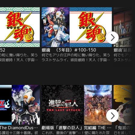
持ちを通じ合わせる方
穏やかだったユリウスが豹変！「今後、き
に…。汐莉
＞！？ユーマとの絆を育
みを愛するつもりは一切ない」と冷たい声
るまで比名子
ち。しかし、突如の宇宙
で告げてきたが…。利害の一致から始まっ
る”と約束す
、大ピンチ！
た「契約結婚」による新婚生活だったが、
なら私の願
徐々にエルサのまっすぐな優しさに触れる
という切なる
うちに、ユリウスの氷のような心が溶け出
し、悲しい過去も優しく癒しながら、徐々
にエルサに心を開き始める…。ゆっくり
と、丁寧に日々を重ねる2人は、やがて、
お互いにとってかけがえのない相手とな
り、「本当の夫婦」そして「家族」となっ
52
銀魂 （3年目）＃100-150
銀魂’延長戦
ていく--。
の町に舞い降りた、笑う
何でもアリの江戸の町に舞い降りた、笑う
何でもアリ
坂田銀時！天人（宇宙
ラストサムライ、坂田銀時！天人（宇宙
ラストサム
価値観が変わってしまっ
人）が来襲して、価値観が変わってしまっ
人）が来襲
人や高層ビル、バイクな
た町、江戸。宇宙人や高層ビル、バイクな
た町、江戸
界で変わらない”魂”を持
ど何でもありの世界で変わらない”魂”を持
ど何でもあり
イがいた。男の名は坂田
った最後のサムライがいた。男の名は坂田
った最後の
けて、心温まる、銀さん
銀時。笑えて、泣けて、心温まる、銀さん
銀時。笑え
様、得とご覧あれ！
と仲間たちの生き様、得とご覧あれ！
と仲間たち
劇場版BLEACH The DiamondDust Rebellion もう一つの氷輪丸
劇場版「進撃の巨人」完結編 THE LAST ATTACK
「鬼滅の刃
る護廷十三隊十番隊。彼
これが、最後の“進撃”--！壁に隔たれた世
己を滅して