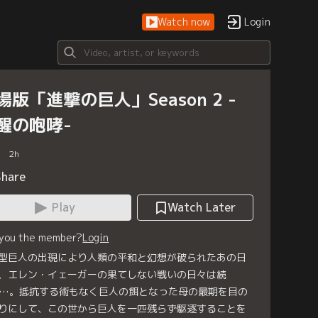
Watch now
Login
場版「進撃の巨人」Season 2 -
醒の咆哮-
2
h
Share
Play
Watch Later
 you the member?
Login
型巨人の出現により人類の平和と幻想が破られたあの日
、エレン・イェーガーの果てしない戦いの日々は続
…。抵抗する術もなく巨人の餌となった母の最期を目の
りにして、この世から巨人を一匹残らず駆逐することを