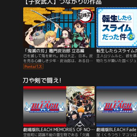
【子安武人】つながりの作品
「どうしてみんな平気なの？」自分の境遇
っかけに才能を封じ込め
を受け入れられずにいる14才のシーナはあ
女子高生・山岸エレンだ
る夜、血まみれの小さな女の子・ミミと出
人は「描く」ことを通じ
会う--どんな現実が訪れようとも、生きて
い、光一はデザイナー、
いく。これはそんな少女たちが見つける、
道を歩み始めるが--。
あどけない願いの物語。
「鬼滅の刃」竈門炭治郎 立志編
転生したらスライムだ
己を滅して鬼を斬れ。時は大正、日本。炭
主人公リムルと、彼を慕
を売る心優しき少年・炭治郎は、ある日鬼
物たちが築いた国＜ジュ
に家族を皆殺しにされてしまう。さらに唯
邦国＞は、近隣国との協
一生き残った妹の禰豆子は鬼に変貌してし
とで、「人間と魔物が共
まった。絶望的な現実に打ちのめされる炭
うやさしい理想を形にし
刀や剣で闘え!
治郎だったが、妹を人間に戻し、家族を殺
ルの根底にあるのは人間
した鬼を討つため、“鬼狩り”の道を進む決
の「人間への好意」……
意をする。人と鬼とが織りなす哀しき兄妹
は明確な「魔物への敵意
の物語が、今、始まる--！
た。その理不尽な現実を
時…。
劇場版BLEACH MEMORIES OF NOBODY
空座町に認識不能の霊生物である「欠魂
涅（くろつち）マユリは