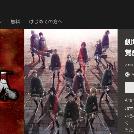
ル
無料
はじめての方へ
劇
覚
2018
Are
超大
から
く…
当た