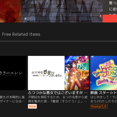
誓っ
に変
を振
Free Related Items
ふつつかな悪女ではございますが ～雛宮蝶鼠とりかえ伝～
誰もが本格的に進
次期妃を育成するため、五つの名家から姫
はじめまして！ち
ザイナーになるた
君を集めた宮--『雛宮（すうぐう）』。名
おう♪わたしたち
は、ある日、美術
家のうちの一つ、美しく聡明な黄家（こう
ある日プリキュア
New
グラフィティに衝
け）の雛女（ひめ）・玲琳（れいりん）
な生き物ユーマ。
、ある出来事をき
は、『殿下の胡蝶（こちょう）』と謳われ
に、ひかるとララ