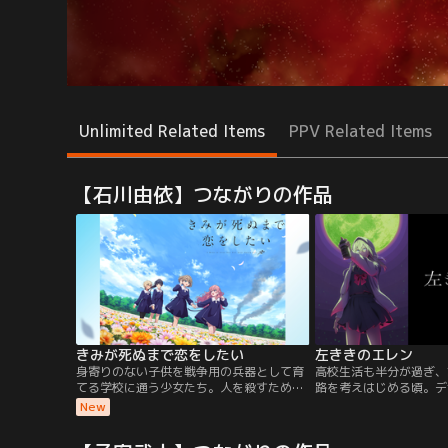
Unlimited Related Items
PPV Related Items
【石川由依】つながりの作品
きみが死ぬまで恋をしたい
左ききのエレン
身寄りのない子供を戦争用の兵器として育
高校生活も半分が過ぎ、
てる学校に通う少女たち。人を殺すための
路を考えはじめる頃。デ
授業、誰が死んでも悲しむことさえままな
め美大を目指す朝倉光一
New
らない日常。ここは不条理で、常に死と隣
館の壁に殴り描きされた
り合わせの日々が、「当たり前」な世界。
撃を受ける。描いたのは