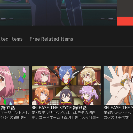
ated Items
Free Related Items
E 第02話
RELEASE THE SPYCE 第03話
RELEASE THE
のエージェントとし
第3話 モウリョウ／いよいよモモの初任
第4話 Never Say
スパイの鉄則を教
務。コードネーム「百地」を与えられ張り
カゲの「千代女」
も様々な態度でモ
切るモモだが、ツキカゲの敵である犯罪組
魔」こと相模楓は
：バンダイチャンネ
織・モウリョウの手も伸びてきており--。
ームシェアをして
【提供：バンダイチャンネル】
し師弟。新たなミ