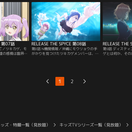
-。【提供：バン
E 第07話
RELEASE THE SPYCE 第08話
RELEASE THE
めて／ツキカゲ、モ
第8話 N機関情報／沖縄にモウリョウの手
第9話 ディステ
達の感情は臨界点
がかりを見つけたツキカゲメンバーは、一
ゲとは何か、その
提供：バンダイチャ
部を沖縄に送り込む。現地で水着を身につ
イチャンネル】
けたりして捜査するツキカゲ。しかしその
地では陰謀が渦巻いており--。【提供：バ
ンダイチャンネル】
1
2
キッズ・特撮一覧（見放題）
キッズTVシリーズ一覧（見放題）