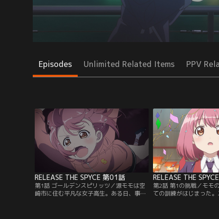
Episodes
Unlimited Related Items
PPV Rel
RELEASE THE SPYCE 第01話
RELEASE THE SPYC
第1話 ゴールデンスピリッツ／源モモは空
第2話 第1の挑戦／モモ
崎市に住む平凡な女子高生。ある日、事件
ての訓練がはじまった。
に巻き込まれた彼女はツキカゲの存在を知
える雪。ツキカゲの面子
る。ツキカゲは平和を守るために裏で活動
モに接する--。【提供
している私設情報機関……いわゆるスパイ
ル】