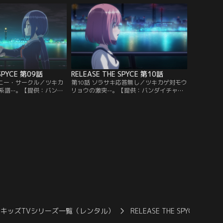
ダイチャンネル】
 SPYCE 第09話
RELEASE THE SPYCE 第10話
ィニー・サークル／ツキカ
第10話 ソラサキ応答無し／ツキカゲ対モウ
系譜--。【提供：バンダ
リョウの激突--。【提供：バンダイチャン
ネル】
キッズTVシリーズ一覧（レンタル）
RELEASE THE SPYCE
RE