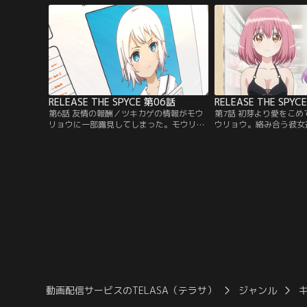
だった。そこには憧れの存在である先輩・
半蔵門雪の姿も--。【提供：バンダイチャ
ンネル】
RELEASE THE SPYCE 第06話
RELEASE THE SPYC
第6話 友情の報酬／ツキカゲの情報がモウ
第7話 初芽より愛をこ
リョウに一部露見してしまった。モウリョ
ウリョウ。絡み合う彼女
ウは非情な手段でツキカゲを狙う。ある人
に達し、やがて--。【
物と人物が接触することに--。【提供：バ
ンネル】
ンダイチャンネル】
動画配信サービスのTELASA（テラサ）
ジャンル