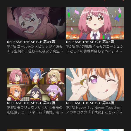
RELEASE THE SPYCE 第01話
RELEASE THE SPYCE 第02話
第1話 ゴールデンスピリッツ／源モ
第2話 第1の挑戦／モモのエージェン
モは空崎市に住む平凡な女子高生。
トとしての訓練がはじまった。スパ
ある日、事件に巻き込まれた彼女は
イの鉄則を教える雪。ツキカゲの面
ツキカゲの存在を知る。ツキカゲは
子も様々な態度でモモに接する--。
平和を守るために裏で活動している
【提供：バンダイチャンネル】
私設情報機関……いわゆるスパイだ
った。そこには憧れの存在である先
輩・半蔵門雪の姿も--。【提供：バ
ンダイチャンネル】
RELEASE THE SPYCE 第03話
RELEASE THE SPYCE 第04話
第3話 モウリョウ／いよいよモモの
第4話 Never Say Never Together
初任務。コードネーム「百地」を与
／ツキカゲの「千代女」こと八千代
えられ張り切るモモだが、ツキカゲ
メイと「風魔」こと相模楓は時おり
の敵である犯罪組織・モウリョウの
喧嘩もするが、ルームシェアをして
手も伸びてきており--。【提供：バ
一緒に暮らしている仲良し師弟。新
ンダイチャンネル】
たなミッションで事件が起こる--。