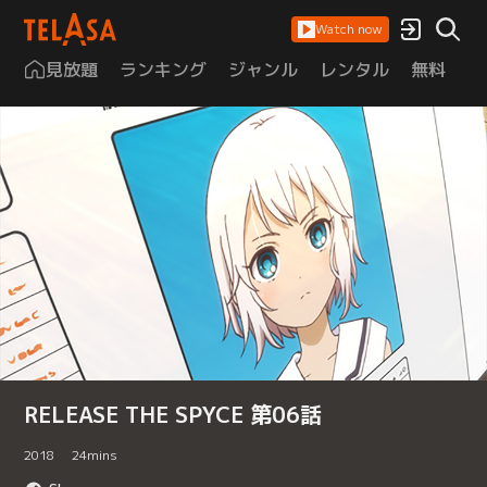
Watch now
見放題
ランキング
ジャンル
レンタル
無料
は
RELEASE THE SPYCE 第06話
2018
24
mins