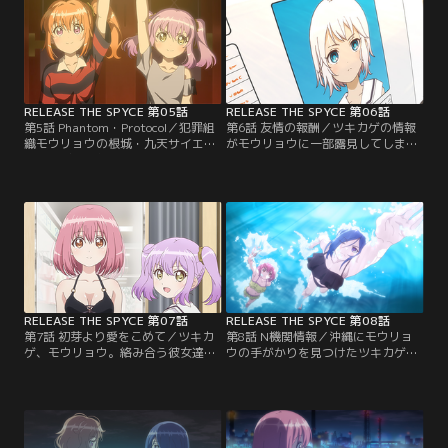
【提供：バンダイチャンネル】
RELEASE THE SPYCE 第05話
RELEASE THE SPYCE 第06話
第5話 Phantom・Protocol／犯罪組
第6話 友情の報酬／ツキカゲの情報
織モウリョウの根城・九天サイエン
がモウリョウに一部露見してしまっ
ス本社ビルに侵入を試みるツキカ
た。モウリョウは非情な手段でツキ
ゲ。モウリョウもまた、ツキカゲに
カゲを狙う。ある人物と人物が接触
対して秘密の動きを見せていく--。
することに--。【提供：バンダイチ
【提供：バンダイチャンネル】
ャンネル】
RELEASE THE SPYCE 第07話
RELEASE THE SPYCE 第08話
第7話 初芽より愛をこめて／ツキカ
第8話 N機関情報／沖縄にモウリョ
ゲ、モウリョウ。絡み合う彼女達の
ウの手がかりを見つけたツキカゲメ
感情は臨界点に達し、やがて--。
ンバーは、一部を沖縄に送り込む。
【提供：バンダイチャンネル】
現地で水着を身につけたりして捜査
するツキカゲ。しかしその地では陰
謀が渦巻いており--。【提供：バン
ダイチャンネル】