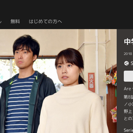
ル
無料
はじめての方へ
中
2018
Are
第8
／小
野上
との
Seri