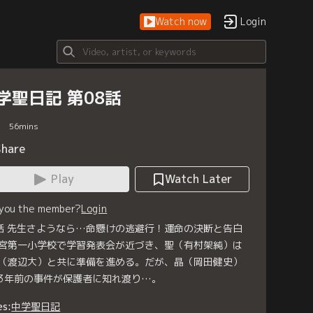
Watch now
Login
学聖日記 第08話
56
mins
Share
Play
Watch Later
 you the member?
Login
話 先生さようなら…命懸けの逃避行！運命の決断と告白
宮第一小学校で学習発表会が近づき、聖（有村架純）は
（渡辺大）と共に準備を進める。だが、晶（岡田健史）
3年前の事件が保護者に知れ渡り…。
es:
中学聖日記