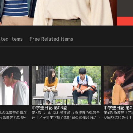
ated Items
Free Related Items
中学聖日記 第03話
中学聖日記 第0
波乱の体育祭の幕が
第3話 ついに溢れ出す想い 急接近の勉強合
第4話 急展開！
ら告白された聖
宿！／子星中学校で3泊4日の勉強合宿が始
が回りはじめる！
葉を受け流してい
まる。だが、合宿中に晶（岡田健史）がク
で会場へ来た聖（
校では体育祭が始
ラスメートと事件を起こしてしまう。聖
史）の意外な姿を
た晶はそこで、大
（有村架純）は晶に理由を問うが…。
（町田啓太）と原