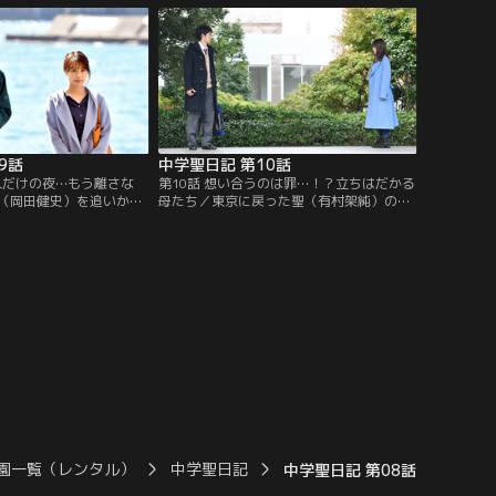
を開ける。
ら学校へ呼び出され…。
9話
中学聖日記 第10話
人だけの夜…もう離さな
第10話 想い合うのは罪…！？立ちはだかる
（岡田健史）を追いかけ
母たち／東京に戻った聖（有村架純）の前
。非日常な時間を過ごす
に、母・里美（中嶋朋子）が現れ、聖と晶
変化を感じていた。そし
（岡田健史）を再び引き離す。翌日、聖と
の思いが再び込み上げる
里美は謝罪のため愛子（夏川結衣）を訪ね
るが…。
園一覧（レンタル）
中学聖日記
中学聖日記 第08話