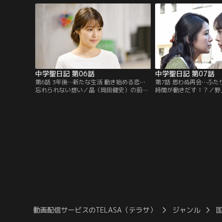
がある事件を起こす。
胆な行動に出る。
中学聖日記 第06話
中学聖日記 第07話
第6話 3年後…新たな生活 動き始める恋…
第7話 思わぬ再会…ふ
忘れられない想い／晶（岡田健史）の前か
時間が動きだす！？／野
ら姿を消した聖（有村架純）は、千鶴（友
しさに触れ、ようやく前
近）と同じ小学校で教師を続けていた。だ
（有村架純）。そんなあ
がある日、雑貨市で晶の姿を見かけ、聖は
を注意しようとしたとこ
過去を思い出して動揺する。
秘密をバラすと脅されて
動画配信サービスのTELASA（テラサ）
ジャンル