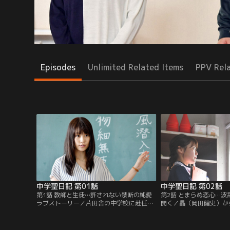
Episodes
Unlimited Related Items
PPV Rel
中学聖日記 第01話
中学聖日記 第02話
第1話 教師と生徒…許されない禁断の純愛
第2話 とまらぬ恋心…
ラブストーリー／片田舎の中学校に赴任し
開く／晶（岡田健史）か
た末永聖（有村架純）は、夢だった教師に
（有村架純）は、その言
なり張り切るが、やる気が空回りしてしま
た。そんな中、子星中学
う。そんな中、生徒の黒岩晶（岡田健史）
まる。聖に避けられてい