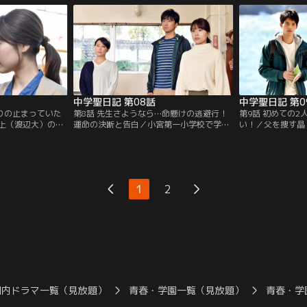
れ、波乱の夜が幕
中学聖日記 第08話
中学聖日記 第0
たりの止まっていた
第8話 先生さようなら…命懸けの逃避行！
第9話 初めての2
上（渡辺大）の優
運命の決断と告白／小宮第一小学校で学習
い！／父を捜す晶
に進めそうな聖
発表会が近づき、聖（有村架純）は野上
る聖（有村架純）
る日、児童の母親
（渡辺大）と共に準備を進める。だが、晶
2人は、気持ちの
ろ、干渉するなら
（岡田健史）との3年前の事件が保護者に
て、晶の中に聖へ
しまう。
知れ渡り…。
が…。
1
2
国内ドラマ一覧（見放題）
青春・学園一覧（見放題）
青春・学