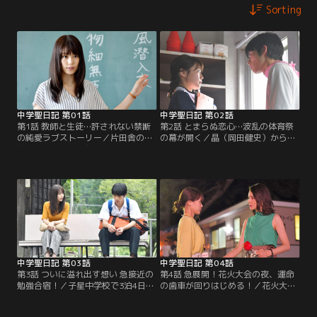
Sorting
中学聖日記 第01話
中学聖日記 第02話
第1話 教師と生徒…許されない禁断
第2話 とまらぬ恋心…波乱の体育祭
の純愛ラブストーリー／片田舎の中
の幕が開く／晶（岡田健史）から告
学校に赴任した末永聖（有村架純）
白された聖（有村架純）は、その言
は、夢だった教師になり張り切る
葉を受け流していた。そんな中、子
が、やる気が空回りしてしまう。そ
星中学校では体育祭が始まる。聖に
んな中、生徒の黒岩晶（岡田健史）
避けられていた晶はそこで、大胆な
がある事件を起こす。
行動に出る。
中学聖日記 第03話
中学聖日記 第04話
第3話 ついに溢れ出す想い 急接近の
第4話 急展開！花火大会の夜、運命
勉強合宿！／子星中学校で3泊4日の
の歯車が回りはじめる！／花火大会
勉強合宿が始まる。だが、合宿中に
の夜、見回りで会場へ来た聖（有村
晶（岡田健史）がクラスメートと事
架純）は晶（岡田健史）の意外な姿