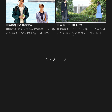
密をバラすと脅されてしまう。
れ渡り…。
中学聖日記 第09話
中学聖日記 第10話
第9話 初めての2人だけの夜…もう離
第10話 想い合うのは罪…！？立ちは
さない！／父を捜す晶（岡田健史）
だかる母たち／東京に戻った聖（有
を追いかける聖（有村架純）。非日
村架純）の前に、母・里美（中嶋朋
常な時間を過ごす2人は、気持ちの
子）が現れ、聖と晶（岡田健史）を
変化を感じていた。そして、晶の中
再び引き離す。翌日、聖と里美は謝
に聖への思いが再び込み上げる
罪のため愛子（夏川結衣）を訪ねる
が…。
が…。
1