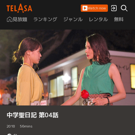
Watch now
見放題
ランキング
ジャンル
レンタル
無料
は
中学聖日記 第04話
2018
56
mins