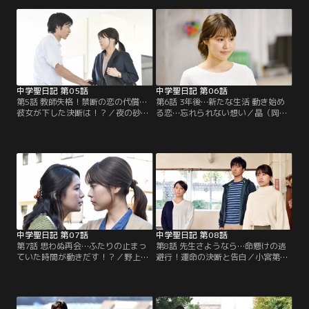
件を起こしてしまう。聖（有村架
を目撃。そんな中、勝太郎（町田啓
純）は晶に理由を問うが…。
太）と原口（吉田羊）も会場を訪
れ、波乱の夜が幕を開ける。
中学聖日記 第05話
中学聖日記 第06話
第5話 教師失格！禁断の恋の代償…
第6話 3年後…新たな生活 動き始め
彼女が下した決断は！？／夜の砂浜
る恋…忘れられない想い／晶（岡田
でキスをした聖（有村架純）と晶
健史）の前から姿を消した聖（有村
（岡田健史）は、聖の自宅前で愛子
架純）は、千鶴（友近）と同じ小学
（夏川結衣）たちと鉢合わせてしま
校で教師を続けていた。だがある
う。翌日、聖は塩谷（夏木マリ）か
日、雑貨市で晶の姿を見かけ、聖は
ら学校へ呼び出され…。
過去を思い出して動揺する。
中学聖日記 第07話
中学聖日記 第08話
第7話 思わぬ再会…ふたりの止まっ
第8話 先生さようなら…命懸けの逃
ていた時間が動きだす！？／野上
避行！運命の決断と告白／小宮第一
（渡辺大）の優しさに触れ、ようや
小学校で学習発表会が近づき、聖
く前に進めそうな聖（有村架純）。
（有村架純）は野上（渡辺大）と共
そんなある日、児童の母親を注意し
に準備を進める。だが、晶（岡田健
ようとしたところ、干渉するなら秘
史）との3年前の事件が保護者に知