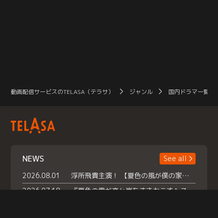
動画配信サービスのTELASA（テラサ）
ジャンル
国内ドラマ一覧（
NEWS
See all
2026.08.01
浮所飛貴主演！ 【夏色の風が僕の家にやってきた】 本日よりテラサで独占配信スタート！
2026.07.18
『夏色の雲が恋と嵐をまきおこす』スペシャルメイキング 【Part1】2026年７月18日（土）23時30分～配信スタート！話題のシーンの裏側を大公開！豪華キャスト大集合！ 『武宮家 真夏の家族会議』開催！
2026.07.15
救命医・遥（今田）の《心揺さぶる過去》や、 麻酔科医・権野（船越英一郎）の《謎多きプライベート》など… 《知られざるエピソード》を独占配信！