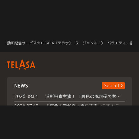
動画配信サービスのTELASA（テラサ）
ジャンル
バラエティ・音楽
NEWS
See all
2026.08.01
浮所飛貴主演！ 【夏色の風が僕の家にやってきた】 本日よりテラサで独占配信スタート！
2026.07.18
『夏色の雲が恋と嵐をまきおこす』スペシャルメイキング 【Part1】2026年７月18日（土）23時30分～配信スタート！話題のシーンの裏側を大公開！豪華キャスト大集合！ 『武宮家 真夏の家族会議』開催！
2026.07.15
救命医・遥（今田）の《心揺さぶる過去》や、 麻酔科医・権野（船越英一郎）の《謎多きプライベート》など… 《知られざるエピソード》を独占配信！