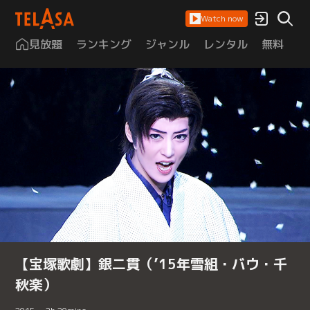
Watch now
見放題
ランキング
ジャンル
レンタル
無料
は
【宝塚歌劇】銀二貫（’15年雪組・バウ・千
秋楽）