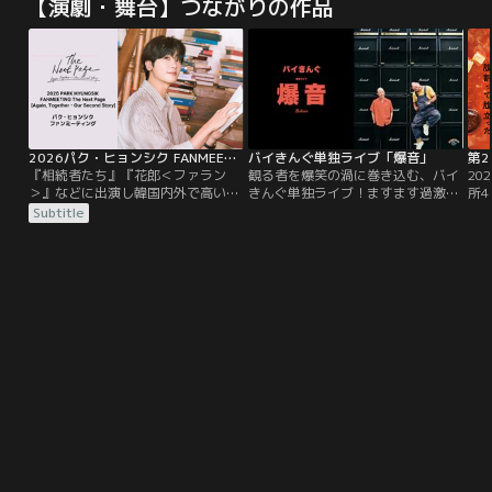
【演劇・舞台】つながりの作品
2026パク・ヒョンシク FANMEETING The Next Page［Again, Together - Our Second Story］
バイきんぐ単独ライブ「爆音」
『相続者たち』『花郎＜ファラン
観る者を爆笑の渦に巻き込む、バイ
20
＞』などに出演し韓国内外で高い人
きんぐ単独ライブ！ますます過激で
所
気を誇る俳優パク・ヒョンシク。3
笑わずにはいられない新作コント9
ア
Subtitle
月12日（木）に東京国際フォーラム
本！2023年9月に東京・日経ホール
化
で開催されたファンミーティングを
と日本教育会館一ツ橋ホールにて開
く
TELASAで独占配信！
催された単独ライブ。
砂
新
マ
遭