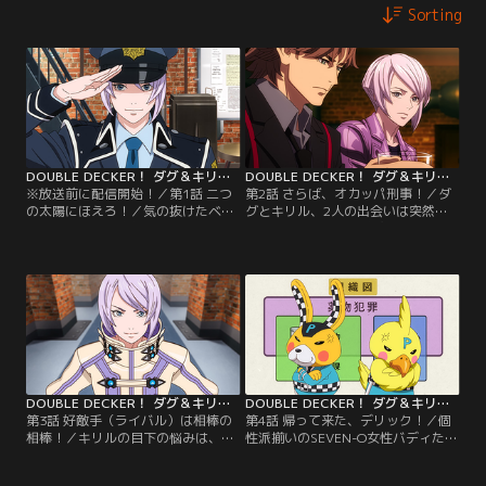
Sorting
DOUBLE DECKER！ ダグ＆キリル 第01話
DOUBLE DECKER！ ダグ＆キリル 第02話
※放送前に配信開始！／第1話 二つ
第2話 さらば、オカッパ刑事！／ダ
の太陽にほえろ！／気の抜けたベテ
グとキリル、2人の出会いは突然だ
ランのダグと、意気込みだけはある
ったが、別れもまた唐突だった。
新人のキリル。対照的な2人の男が
SEVEN-Oへ配属されたキリルに、翌
出会ったとき、最悪で最高な相棒(バ
日いきなりクビが言い渡される。
ディ)刑事（デカ）≪ダブルデッカー
【提供：バンダイチャンネル】
≫が誕生する！【提供：バンダイチ
ャンネル】
DOUBLE DECKER！ ダグ＆キリル 第03話
DOUBLE DECKER！ ダグ＆キリル 第04話
第3話 好敵手（ライバル）は相棒の
第4話 帰って来た、デリック！／個
相棒！／キリルの目下の悩みは、相
性派揃いのSEVEN-O女性バディた
棒との距離がイマイチ埋まらないこ
ち。なかでも強引な捜査も厭わない
と。そんな折、ダグとキリル、そし
破天荒なディーナと優等生のケイ