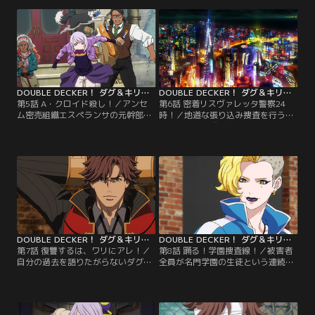
てケイの3人は新人研修も兼ねた泊
は、捜査方法を巡って何かと衝突し
りがけの潜入捜査を行うことにな
てしまう。【提供：バンダイチャン
る。【提供：バンダイチャンネル】
ネル】
DOUBLE DECKER！ ダグ＆キリル 第05話
DOUBLE DECKER！ ダグ＆キリル 第06話
第5話 A・クロイド殺し！／アンセ
第6話 密着リスヴァレッタ警察24
ム密売組織エスペランサの元幹部で
時！／地道な張り込み捜査を行うダ
ある死刑囚のザベルは、刑執行当日
グとキリルに『薬物使用疑いのある
に過去の新たな罪を仄めかし、告白
酔っ払いが暴れている』と所轄から
の相手にかつて自分を逮捕したダ
応援要請が入る。だが、2人が駆け
グ・ビリンガムを指名する。【提
つけた先では思わぬ事態が待ち受け
供：バンダイチャンネル】
ていた。【提供：バンダイチャンネ
ル】
DOUBLE DECKER！ ダグ＆キリル 第07話
DOUBLE DECKER！ ダグ＆キリル 第08話
第7話 復讐するは、ワリにアレ！／
第8話 踊る！学園捜査線！／被害者
自分の過去を語りたがらないダグ。
全員が名門学園の生徒という連続通
他の捜査員たちも、SEVEN-O配属前
り魔事件が発生。マックス、ユリを
の彼のことはほとんど知らないとい
中心としたSEVEN-O特殊犯捜査係の
う。そんなダグが、とある男の捜査
面々は、薬物セミナーを装い学園へ
に異常なまでの執着を見せる。【提
の潜入捜査を試みる。【提供：バン