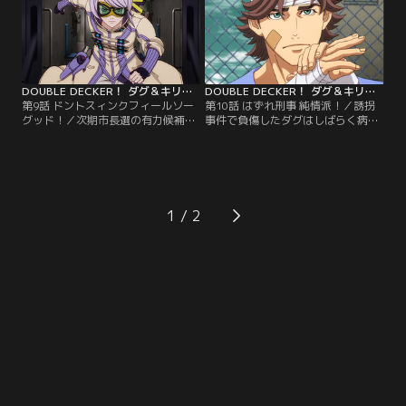
供：バンダイチャンネル】
ダイチャンネル】
DOUBLE DECKER！ ダグ＆キリル 第09話
DOUBLE DECKER！ ダグ＆キリル 第10話
第9話 ドントスィンクフィールソー
第10話 はずれ刑事 純情派！／誘拐
グッド！／次期市長選の有力候補、
事件で負傷したダグはしばらく病院
ウィリアム・ドーマンの娘がエスペ
で療養することになった。キリルは
ランサに誘拐された。何としても娘
足繁く見舞いに訪れていたが、それ
を助けたいと願うドーマンのため、
は溜め込んでいた報告書をダグに書
ダグたちは危険な救出作戦に臨む。
かせるためだった。【提供：バンダ
【提供：バンダイチャンネル】
イチャンネル】
1