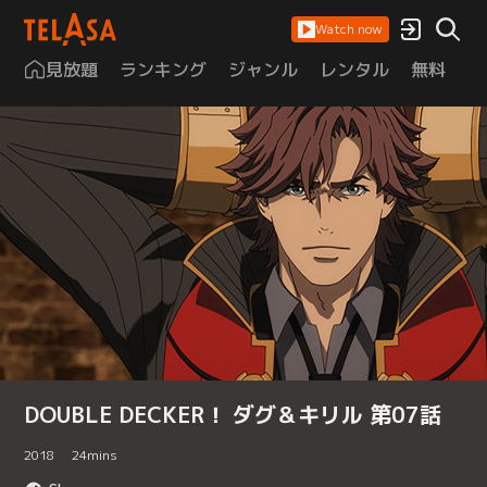
Watch now
見放題
ランキング
ジャンル
レンタル
無料
は
DOUBLE DECKER！ ダグ＆キリル 第07話
2018
24
mins