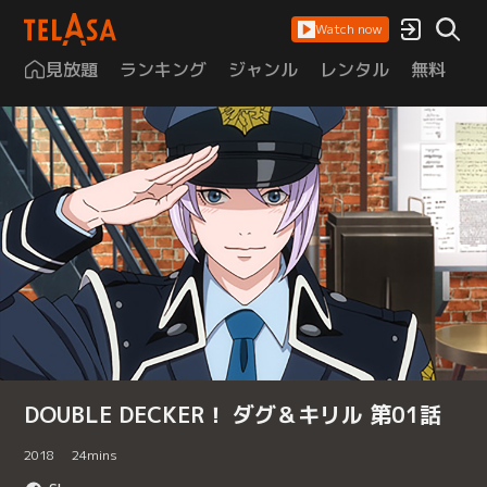
Watch now
見放題
ランキング
ジャンル
レンタル
無料
は
DOUBLE DECKER！ ダグ＆キリル 第01話
2018
24
mins