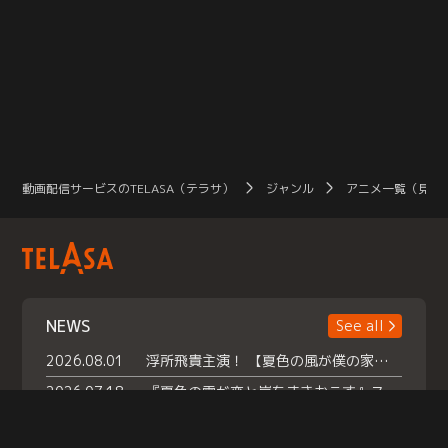
動画配信サービスのTELASA（テラサ）
ジャンル
アニメ一覧（見放
NEWS
See all
2026.08.01
浮所飛貴主演！ 【夏色の風が僕の家にやってきた】 本日よりテラサで独占配信スタート！
2026.07.18
『夏色の雲が恋と嵐をまきおこす』スペシャルメイキング 【Part1】2026年７月18日（土）23時30分～配信スタート！話題のシーンの裏側を大公開！豪華キャスト大集合！ 『武宮家 真夏の家族会議』開催！
2026.07.15
救命医・遥（今田）の《心揺さぶる過去》や、 麻酔科医・権野（船越英一郎）の《謎多きプライベート》など… 《知られざるエピソード》を独占配信！