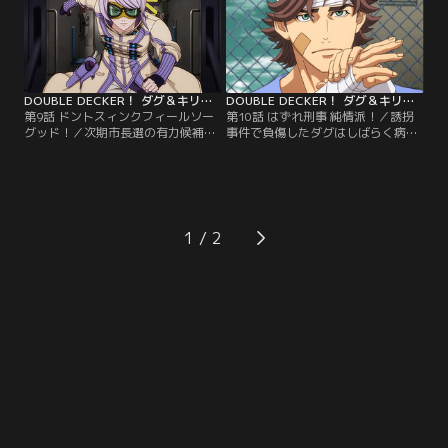
供：バンダイチャンネル】
ダイチャンネル】
DOUBLE DECKER！ ダグ＆キリル 第09話
DOUBLE DECKER！ ダグ＆キリル 第10話
第9話 ドントスィンクフィールソー
第10話 はずれ刑事 純情派！／誘拐
グッド！／次期市長選の有力候補、
事件で負傷したダグはしばらく病院
ウィリアム・ドーマンの娘がエスペ
で療養することになった。キリルは
ランサに誘拐された。何としても娘
足繁く見舞いに訪れていたが、それ
を助けたいと願うドーマンのため、
は溜め込んでいた報告書をダグに書
ダグたちは危険な救出作戦に臨む。
かせるためだった。【提供：バンダ
【提供：バンダイチャンネル】
イチャンネル】
1