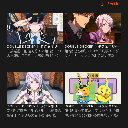
Sorting
DOUBLE DECKER！ ダグ＆キリル 第01話
DOUBLE DECKER！ ダグ＆キリル 第02話
※放送前に配信開始！／第1話 二つ
第2話 さらば、オカッパ刑事！／ダ
の太陽にほえろ！／気の抜けたベテ
グとキリル、2人の出会いは突然だ
ランのダグと、意気込みだけはある
ったが、別れもまた唐突だった。
新人のキリル。対照的な2人の男が
SEVEN-Oへ配属されたキリルに、翌
出会ったとき、最悪で最高な相棒(バ
日いきなりクビが言い渡される。
ディ)刑事（デカ）≪ダブルデッカー
【提供：バンダイチャンネル】
≫が誕生する！【提供：バンダイチ
ャンネル】
DOUBLE DECKER！ ダグ＆キリル 第03話
DOUBLE DECKER！ ダグ＆キリル 第04話
第3話 好敵手（ライバル）は相棒の
第4話 帰って来た、デリック！／個
相棒！／キリルの目下の悩みは、相
性派揃いのSEVEN-O女性バディた
棒との距離がイマイチ埋まらないこ
ち。なかでも強引な捜査も厭わない
と。そんな折、ダグとキリル、そし
破天荒なディーナと優等生のケイ