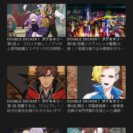
てケイの3人は新人研修も兼ねた泊
は、捜査方法を巡って何かと衝突し
りがけの潜入捜査を行うことにな
てしまう。【提供：バンダイチャン
る。【提供：バンダイチャンネル】
ネル】
DOUBLE DECKER！ ダグ＆キリル 第05話
DOUBLE DECKER！ ダグ＆キリル 第06話
第5話 A・クロイド殺し！／アンセ
第6話 密着リスヴァレッタ警察24
ム密売組織エスペランサの元幹部で
時！／地道な張り込み捜査を行うダ
ある死刑囚のザベルは、刑執行当日
グとキリルに『薬物使用疑いのある
に過去の新たな罪を仄めかし、告白
酔っ払いが暴れている』と所轄から
の相手にかつて自分を逮捕したダ
応援要請が入る。だが、2人が駆け
グ・ビリンガムを指名する。【提
つけた先では思わぬ事態が待ち受け
供：バンダイチャンネル】
ていた。【提供：バンダイチャンネ
ル】
DOUBLE DECKER！ ダグ＆キリル 第07話
DOUBLE DECKER！ ダグ＆キリル 第08話
第7話 復讐するは、ワリにアレ！／
第8話 踊る！学園捜査線！／被害者
自分の過去を語りたがらないダグ。
全員が名門学園の生徒という連続通
他の捜査員たちも、SEVEN-O配属前
り魔事件が発生。マックス、ユリを
の彼のことはほとんど知らないとい
中心としたSEVEN-O特殊犯捜査係の
う。そんなダグが、とある男の捜査
面々は、薬物セミナーを装い学園へ
に異常なまでの執着を見せる。【提
の潜入捜査を試みる。【提供：バン