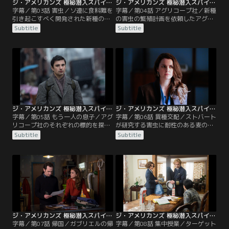
ジ・アメリカンズ 極秘潜入スパイ シーズン5 第03話／字幕
ジ・アメリカンズ 極秘潜入スパイ シーズン5 第04話／字幕
字幕／第03話 害虫／ソ連に食料難を
字幕／第04話 アグリコープ社／新種
引き起こすべく開発された新種の害
の害虫の繁殖計画を依頼したアグリ
虫の存在を突き止めたフィリップた
コープ社を探るため、フィリップと
Subtitle
Subtitle
ちは、害虫の繁殖計画を担う研究所
エリザベスはそれぞれの標的に近づ
に潜入する。一方、モスクワのブー
く。スタンはコスイギン殺害の犯人
ロフにはCIAの監視がつき、懐柔の
は自分だと明かし、その事実を隠蔽
機会をうかがっていた。ユーゴスラ
することと引き換えに、ブーロフに
ビアに到着したミーシャだったが、
接近するCIAを説得してほしいと上
米国行きを手引きするはずの男はす
司に頼む。ティム牧師宅の留守を預
でに逮捕されていた。
かったペイジは彼の日記を盗み見
る。
ジ・アメリカンズ 極秘潜入スパイ シーズン5 第05話／字幕
ジ・アメリカンズ 極秘潜入スパイ シーズン5 第06話／字幕
字幕／第05話 もう一人の息子／アグ
字幕／第06話 異種交配／ストバート
リコープ社のそれぞれの標的を探る
が研究する害虫に耐性のある麦の情
フィリップとエリザベス。そこで害
報を手に入れるため、エリザベスは
Subtitle
Subtitle
虫繁殖計画についての驚愕の真実を
彼と親密になる。一方、ガブリエル
知ることになる。米国に到着したミ
はソ連に帰国することをフィリップ
ーシャは、父親であるフィリップと
たちに告げる。突然の申し出に困惑
の面会を望むが、時期尚早だとガブ
する2人だったが、フィリップはガ
リエルに諭される。
ブリエルから、自分の父親が木こり
ではなく、収容所の看守だったと聞
き、自らの半生を振り返る。
ジ・アメリカンズ 極秘潜入スパイ シーズン5 第07話／字幕
ジ・アメリカンズ 極秘潜入スパイ シーズン5 第08話／字幕
字幕／第07話 帰国／ガブリエルの帰
字幕／第08話 集中授業／ターゲット