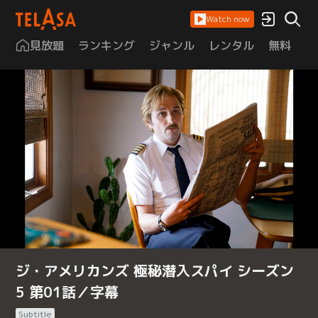
Watch now
見放題
ランキング
ジャンル
レンタル
無料
は
ジ・アメリカンズ 極秘潜入スパイ シーズン
5 第01話／字幕
Subtitle