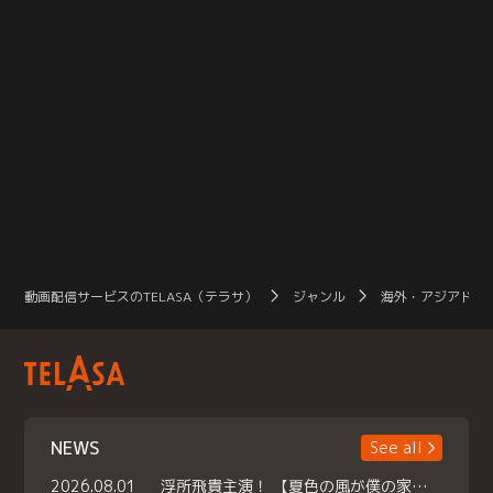
動画配信サービスのTELASA（テラサ）
ジャンル
海外・アジアドラ
NEWS
See all
2026.08.01
浮所飛貴主演！ 【夏色の風が僕の家にやってきた】 本日よりテラサで独占配信スタート！