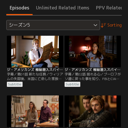
Episodes
Unlimited Related Items
PPV Related I
シーズン5
Sorting
ジ・アメリカンズ 極秘潜入スパイ シーズン5 第01話／字幕
ジ・アメリカンズ 極秘潜入スパイ シーズン5 第02話／字幕
字幕／第01話 新たな任務／ウィリア
字幕／第02話 揺れる心／ブーロフが
ムの失踪後、米国に亡命した家族を
ソ連に戻った事を知り、FBIとCIAは
標的に、フィリップたちは新たな任
「うまく懐柔して情報を引き出せ」
Subtitle
Subtitle
務に就いていた。オレグはソ連に帰
とスタンに命じるのだった。一方、
国し、政界の腐敗を捜査すべく新た
マシューとの関係に悩むペイジに、
な仕事に就く。ミーシャは父親のフ
エリザベスたちは感情をコントロー
ィリップを捜しに米国へ行くことを
ルするすべを教える。
決意、ソ連を出国する。フィリップ
からマシューと別れるように言われ
たペイジは反発を強める。