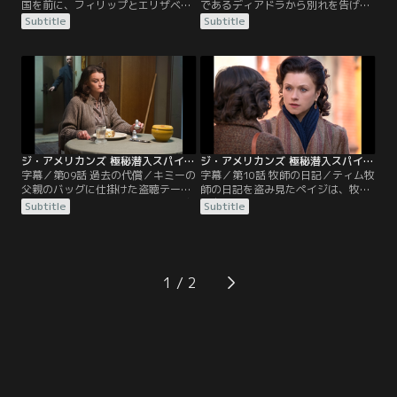
国を前に、フィリップとエリザベス
であるディアドラから別れを告げら
はペイジを引き合わせる。一方、上
れたフィリップは途方に暮れる。エ
Subtitle
Subtitle
司に呼び出されたスタンは、CIAが
リザベスはエヴゲーニアからロシア
ブーロフの調略を断念したことを聞
語の集中授業があると聞いて探りを
かされる。しかし同時に、諜報部か
入れる。ペイジはエリザベスとの護
らの異動を命じられる。
身術の稽古に没頭する。
ジ・アメリカンズ 極秘潜入スパイ シーズン5 第09話／字幕
ジ・アメリカンズ 極秘潜入スパイ シーズン5 第10話／字幕
字幕／第09話 過去の代償／キミーの
字幕／第10話 牧師の日記／ティム牧
父親のバッグに仕掛けた盗聴テープ
師の日記を盗み見たペイジは、牧師
から、フィリップはウィリアムが感
が自分のことを深く憂慮しているこ
Subtitle
Subtitle
染した出血熱ウイルスがムジャヒデ
とを知り罪悪感を抱く。精神的に追
ィンの掃討作戦に使用されたのでは
い詰められたペイジを心配したフィ
と疑う。パーシャに接触させていた
リップとエリザベスは牧師をペイジ
トゥアンの動向に不審な点を見つけ
から遠ざけるべく、外国での仕事を
たエリザベスたちは、帰宅したトゥ
斡旋しようと計画する。
1
アンを問い詰める。