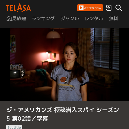
Watch now
見放題
ランキング
ジャンル
レンタル
無料
は
ジ・アメリカンズ 極秘潜入スパイ シーズン
5 第02話／字幕
Subtitle