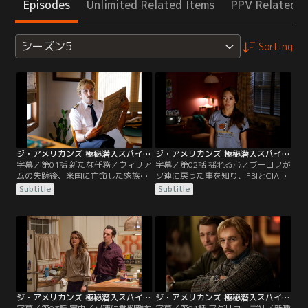
Episodes
Unlimited Related Items
PPV Related I
シーズン5
Sorting
ジ・アメリカンズ 極秘潜入スパイ シーズン5 第01話／字幕
ジ・アメリカンズ 極秘潜入スパイ シーズン5 第02話／字幕
字幕／第01話 新たな任務／ウィリア
字幕／第02話 揺れる心／ブーロフが
ムの失踪後、米国に亡命した家族を
ソ連に戻った事を知り、FBIとCIAは
標的に、フィリップたちは新たな任
「うまく懐柔して情報を引き出せ」
Subtitle
Subtitle
務に就いていた。オレグはソ連に帰
とスタンに命じるのだった。一方、
国し、政界の腐敗を捜査すべく新た
マシューとの関係に悩むペイジに、
な仕事に就く。ミーシャは父親のフ
エリザベスたちは感情をコントロー
ィリップを捜しに米国へ行くことを
ルするすべを教える。
決意、ソ連を出国する。フィリップ
からマシューと別れるように言われ
たペイジは反発を強める。
ジ・アメリカンズ 極秘潜入スパイ シーズン5 第03話／字幕
ジ・アメリカンズ 極秘潜入スパイ シーズン5 第04話／字幕