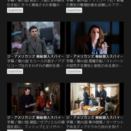
字幕／第03話 害虫／ソ連に食料難を
字幕／第04話 アグリコープ社／新種
引き起こすべく開発された新種の害
の害虫の繁殖計画を依頼したアグリ
虫の存在を突き止めたフィリップた
コープ社を探るため、フィリップと
Subtitle
Subtitle
ちは、害虫の繁殖計画を担う研究所
エリザベスはそれぞれの標的に近づ
に潜入する。一方、モスクワのブー
く。スタンはコスイギン殺害の犯人
ロフにはCIAの監視がつき、懐柔の
は自分だと明かし、その事実を隠蔽
機会をうかがっていた。ユーゴスラ
することと引き換えに、ブーロフに
ビアに到着したミーシャだったが、
接近するCIAを説得してほしいと上
米国行きを手引きするはずの男はす
司に頼む。ティム牧師宅の留守を預
でに逮捕されていた。
かったペイジは彼の日記を盗み見
る。
ジ・アメリカンズ 極秘潜入スパイ シーズン5 第05話／字幕
ジ・アメリカンズ 極秘潜入スパイ シーズン5 第06話／字幕
字幕／第05話 もう一人の息子／アグ
字幕／第06話 異種交配／ストバート
リコープ社のそれぞれの標的を探る
が研究する害虫に耐性のある麦の情
フィリップとエリザベス。そこで害
報を手に入れるため、エリザベスは
Subtitle
Subtitle
虫繁殖計画についての驚愕の真実を
彼と親密になる。一方、ガブリエル
知ることになる。米国に到着したミ
はソ連に帰国することをフィリップ
ーシャは、父親であるフィリップと
たちに告げる。突然の申し出に困惑
の面会を望むが、時期尚早だとガブ
する2人だったが、フィリップはガ
リエルに諭される。
ブリエルから、自分の父親が木こり
ではなく、収容所の看守だったと聞
き、自らの半生を振り返る。
ジ・アメリカンズ 極秘潜入スパイ シーズン5 第07話／字幕
ジ・アメリカンズ 極秘潜入スパイ シーズン5 第08話／字幕
字幕／第07話 帰国／ガブリエルの帰
字幕／第08話 集中授業／ターゲット
国を前に、フィリップとエリザベス
であるディアドラから別れを告げら