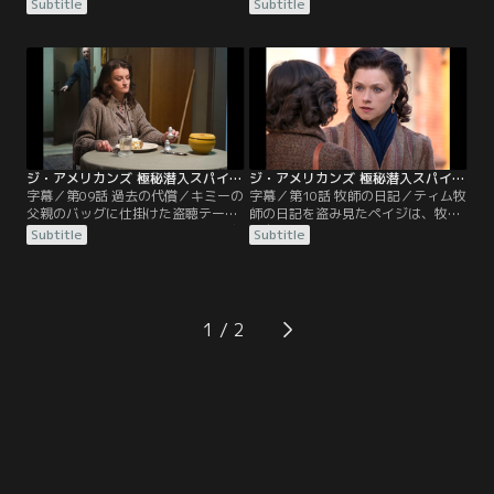
はペイジを引き合わせる。一方、上
れたフィリップは途方に暮れる。エ
Subtitle
Subtitle
司に呼び出されたスタンは、CIAが
リザベスはエヴゲーニアからロシア
ブーロフの調略を断念したことを聞
語の集中授業があると聞いて探りを
かされる。しかし同時に、諜報部か
入れる。ペイジはエリザベスとの護
らの異動を命じられる。
身術の稽古に没頭する。
ジ・アメリカンズ 極秘潜入スパイ シーズン5 第09話／字幕
ジ・アメリカンズ 極秘潜入スパイ シーズン5 第10話／字幕
字幕／第09話 過去の代償／キミーの
字幕／第10話 牧師の日記／ティム牧
父親のバッグに仕掛けた盗聴テープ
師の日記を盗み見たペイジは、牧師
から、フィリップはウィリアムが感
が自分のことを深く憂慮しているこ
Subtitle
Subtitle
染した出血熱ウイルスがムジャヒデ
とを知り罪悪感を抱く。精神的に追
ィンの掃討作戦に使用されたのでは
い詰められたペイジを心配したフィ
と疑う。パーシャに接触させていた
リップとエリザベスは牧師をペイジ
トゥアンの動向に不審な点を見つけ
から遠ざけるべく、外国での仕事を
たエリザベスたちは、帰宅したトゥ
斡旋しようと計画する。
1
アンを問い詰める。