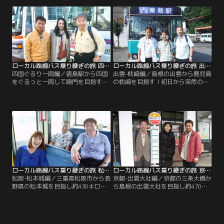
スもそれほど走ってない！！魅惑の
北上するつもりが、いつのまにか東
酒造やバラ園を尻目に、ひたすら続
へ西へ、日本海からオホーツク海へ
くのは炎天下の徒歩の旅！？数々の
の大横断に！！北の大地の迷路のよ
超絶トラブルを乗り越えて、果たし
うな路線バスは、三人を一体どこへ
て三人は大間のマグロにたどり着け
運ぶのか！？
るのか！？蛭子とエビ子の迷（？）
コンビも必見です！！
ローカル路線バス乗り継ぎの旅 四国ぐるり一周編
ローカル路線バス乗り継ぎの旅 出雲-枕崎編
四国ぐるり一周編／徳島駅から四国
出雲-枕崎編／島根の出雲から鹿児島
をぐるっと一周して鳴門を目指す！
の枕崎を目指す！初日から突然の豪
海沿いの絶景ルートを進みながら、
雨に見舞われるシリーズ最悪のスタ
室戸岬、足摺岬、今治で必ず下車し
ート！そしてついにはバスが途切れ
なければいけないチェックポイント
て10km以上を歩かなければ行けな
制。初日からいきなりバスが繋がら
い危機に…！？果たして無事にゴー
ず大苦戦！？果たして無事にゴール
ルできるのか？
できるのか？
ローカル路線バス乗り継ぎの旅 松阪-松本城編
ローカル路線バス乗り継ぎの旅 京都-出雲大社編
松阪-松本城編／三重県松阪市から長
京都-出雲大社編／京都の三条大橋か
野県の松本城を目指し約430キロを
ら島根の出雲大社を目指し約470キ
激走！バスが繋がらないシリーズ最
ロを激走！快晴かと思えば大雪、猫
悪の展開、幾度となく訪れるリタイ
の目のように変わる天候には翻弄さ
ア寸前の危機…。猛暑のなかの過酷
れ、バス停探しに苦行を強いられる
な徒歩連発や突然の豪雨に、遂に蛭
旅。遂に魔の3日目でバスを乗り継