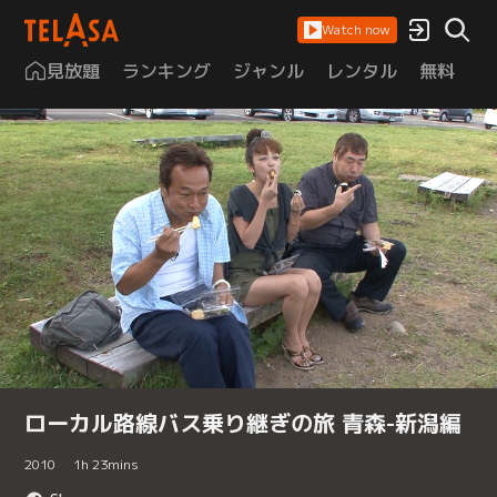
Watch now
見放題
ランキング
ジャンル
レンタル
無料
は
ローカル路線バス乗り継ぎの旅 青森-新潟編
2010
1
h
23
mins