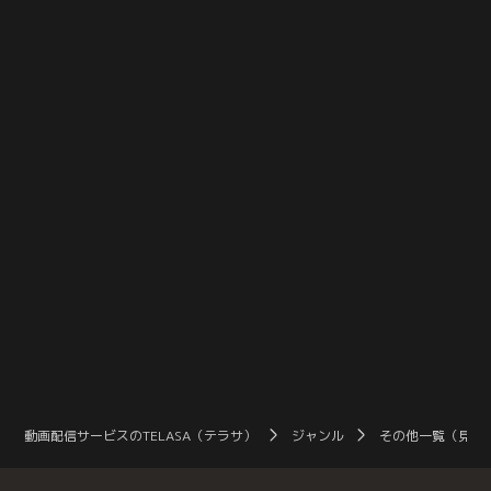
子も「もう限界だな…」果たして無
げない危機に…！？果たして無事に
事にゴールできるのか？
ゴールできるのか？
動画配信サービスのTELASA（テラサ）
ジャンル
その他一覧（見放