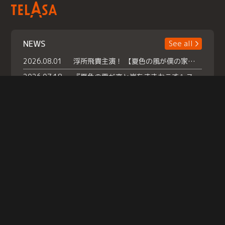
NEWS
See all
2026.08.01
浮所飛貴主演！ 【夏色の風が僕の家にやってきた】 本日よりテラサで独占配信スタート！
2026.07.18
『夏色の雲が恋と嵐をまきおこす』スペシャルメイキング 【Part1】2026年７月18日（土）23時30分～配信スタート！話題のシーンの裏側を大公開！豪華キャスト大集合！ 『武宮家 真夏の家族会議』開催！
2026.07.15
救命医・遥（今田）の《心揺さぶる過去》や、 麻酔科医・権野（船越英一郎）の《謎多きプライベート》など… 《知られざるエピソード》を独占配信！
Help
|
Company Profile
|
Act on Specified Commercial Transactions
|
Terms of Service
|
Privacy Policy
© TELASA CORPORATION, All Rights Reserved.