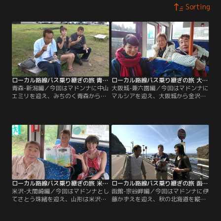
Sorting
ローカル路線バス乗り継ぎの旅 青森-新潟編
ローカル路線バス乗り継ぎの旅 大阪城-兼六園編
青森-新潟編／今回はマドンナに中山
大阪城-兼六園編／今回はマドンナに
エミリを迎え、みちのく青森から新
マルシアを迎え、大阪城から金沢の
潟市のシンボル・萬代橋を目指す。
兼六園を目指す。番組史上最難関の
酷暑の徒歩峠越えで体調異変、さら
ルートで、運命の選択が次々に襲い
に突然の台風に見舞われ大ピンチ！
かかる！さらに悪天候での過酷な歩
バス無し、宿無しのハプニングの連
きに、マドンナ初・リタイアの危機
続に四苦八苦しながら進む3人が辿
が？限界ギリギリの3人は果たして
りついた、衝撃の結末とは！？
無事ゴールできるのか！？
ローカル路線バス乗り継ぎの旅 米沢-大間崎編
ローカル路線バス乗り継ぎの旅 函館-宗谷岬編
米沢-大間崎編／今回はマドンナとし
函館-宗谷岬編／今回はマドンナに伊
てさとう珠緒を迎え、山形は米沢市
藤かずえを迎え、秋の北海道を縦断
から本州最北端・青森県大間崎を目
します。函館を出発し、絶景と海の
指します。道も無い！宿も無い！バ
幸を堪能しながら宗谷岬を目指して