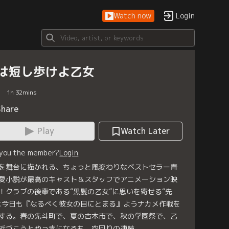
Watch now
Login
は短し歩けよ乙女
1
h
32
mins
Share
Play
Watch Later
 you the member?
Login
を舞台に描かれる、ちょっと風変わりなベストセラー青
愛小説が最高のキャスト＆スタッフでアニメーション映
！クラブの後輩である“黒髪の乙女”に思いを寄せる“先
は今日も『なるべく彼女の目にとまる』ようナカメ作戦を
する。春の先斗町で、夏の古本市で、秋の学園祭で、乙
近づこうとやっきになるも、空回りの連続。