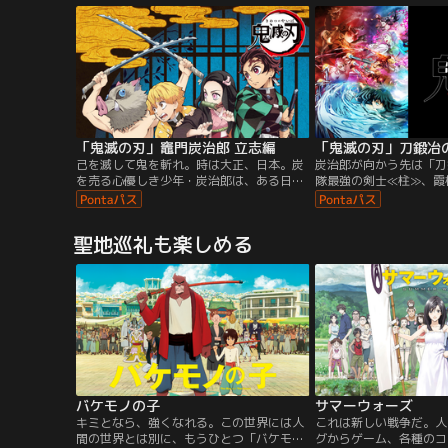
ちゃん--。そんな時、くんちゃんは家の庭
る爆笑コメディー！！
で自分のことを「お兄ちゃん」と呼ぶ、不
思議な少女と出会います。彼女は未来から
やってきた妹・ミライちゃんでした。
「鬼滅の刃」竈門炭治郎 立志編
「鬼滅の刃」刀鍛冶
己を滅して鬼を斬れ。時は大正、日本。炭
炭治郎が向かう先は「刀
を売る心優しき少年・炭治郎は、ある日鬼
隊最強の剣士≪柱≫、霞
に家族を皆殺しにされてしまう。さらに唯
恋柱・甘露寺蜜璃との再
一生き残った妹の禰豆子は鬼に変貌してし
影。炭治郎たちの新たな
まった。絶望的な現実に打ちのめされる炭
聖地巡礼も楽しめる
治郎だったが、妹を人間に戻し、家族を殺
した鬼を討つため、“鬼狩り”の道を進む決
意をする。人と鬼とが織りなす哀しき兄妹
の物語が、今、始まる--！
バケモノの子
サマーウォーズ
キミとなら、強くなれる。この世界には人
これは新しい戦争だ。人
間の世界とは別に、もうひとつ「バケモ
グからゲーム、各種のコ