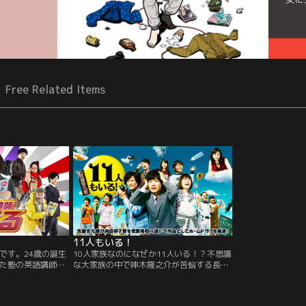
Free Related Items
11人もいる！
です。24歳の誕生
10人家族なのになぜか11人いる！？不思議
た塾の英語講師・
な大家族の中で神木隆之介が苦悩する長男
人の20年後が見え
役に挑戦！笑えて、泣けて、ちょっと感動
めぐるがそのおか
的…、週末の夜に「こんな家族もちょっと
仕事に恋に奮闘す
イイな」と思えるような、共感を呼ぶ新た