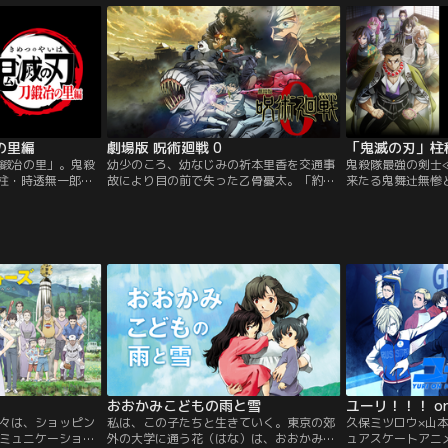
なホームドラマが誕生する。
の里編
劇場版 呪術廻戦 0
「鬼滅の刃」柱
鍛冶の里」。鬼殺
幼少のころ、幼なじみの祈本里香を交通事
鬼殺隊最強の剣士
柱・時透無一郎と
故により目の前で失った乙骨憂太。「約束
来たる鬼舞辻無惨
会、忍びよる鬼の
だよ 里香と憂太は大人になったら結婚する
古≫開幕。それぞ
戦いが始まる。
の」怨霊と化した里香の呪いに苦しみ、自
と柱たちの新たな
身の死を望む乙骨だったが、最強の呪術
鬼舞辻の「辻」は
師・五条悟によって、呪術高専に迎え入れ
しい表記。
られた。そして、同級生の禪院真希・狗巻
棘・パンダと出会い、乙骨はある決意をす
る。【提供：バンダイチャンネル】
おおかみこどもの雨と雪
ユーリ！！！ on 
々は、ショッピン
私は、この子たちと生きていく。東京の郊
久保ミツロウ×山
ミュニケーショ
外の大学に通う花（はな）は、おおかみの
ュアスケートアニ