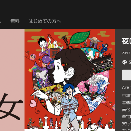
ル
無料
はじめての方へ
夜
2017
Are
京都
春恋
画化
輩”
実行
女に