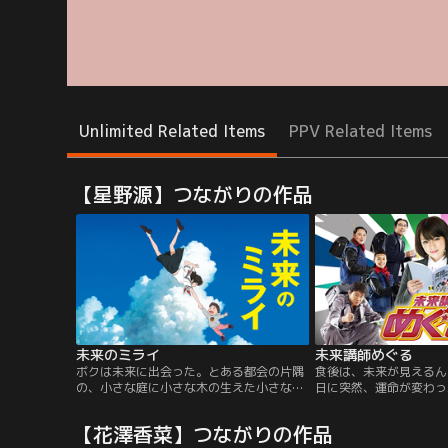
Unlimited Related Items
PPV Related Items
【星野源】つながりの作品
未来のミライ
未来講師めぐる
ボクは未来に出会った。とある都会の片隅
食後は、未来が見えるん
の、小さな庭に小さな木の生えた小さな
日に突然、運命が変わっ
家。ある日、甘えん坊のくんちゃんに、生
めぐる！満腹になると、
まれたばかりの妹がやってきます。妹に両
るようになってしまった
【花澤香菜】つながりの作品
親の愛情を奪われ、寂しさいっぱいのくん
しな能力を駆使しながら