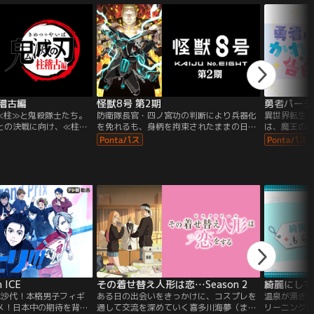
稽古編
怪獣8号 第2期
≪柱≫と鬼殺隊士たち。
防衛隊長官・四ノ宮功の判断により兵器化
異世界転生
との決戦に向け、≪柱稽
を免れるも、身柄を拘束されたままの日比
は、魔王の
れの想いを胸に、炭治郎
野カフカ。異動命令が下った第3部隊の新
ンで、勇者
る物語が幕を開ける。※
人たちがそれぞれの任務先へ向かうなか、
やがて魔王
「一点しんにょう」が正
彼の前に現れたのは、第1部隊を率いる防
対峙したヨウ
衛隊最強の男・鳴海弦だった。隊員として
トライクだ
のカフカを必要としない鳴海に対し、自身
ィーの僧侶
の力を認めさせるため「怪獣８号」の強大
った！真剣
すぎる力と向き合うことになるカフカ。し
てが可愛い
かしその陰では、「怪獣９号」の脅威が迫
決意したヨウ
っていた…。継承される意志と力、新たな
成す異世界一
識別怪獣兵器（ナンバーズ）適合者の誕
ブコメ”ファ
生、そして防衛隊を襲う史上最大の危機が
訪れる--。
ICE
その着せ替え人形は恋…Season 2
綺麗にして
本沙代！本格男子フィギ
ある日の出会いをきっかけに、コスプレを
温泉が湧き
メ！日本中の期待を背負
通して交流を深めていく喜多川海夢（まり
リーニング