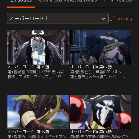
オーバーロードII
Sorting
オーバーロードII 第01話
オーバーロードII 第02話
第1話 絶望の幕開け／突如異世界に
第2話 旅立ち／黒雲のモンスターに
転移して以来、アインズはナザリッ
死を宣告された≪緑爪（グリーン・
ク地下大墳墓の主として、守護者た
クロー）≫。彼我の戦力差は非常に
ちの偉大なる支配者として振る舞う
大きいと理解しつつも、ザリュース
日々を送っていた。一方で、情報収
の進言により戦うことを決意。こち
集と資金獲得のため、冒険者モモン
らの戦力を見極めているであろう相
としてエ・ランテルを拠点に活躍。
手の計算を狂わせる為の策として、
ギガントバジリスクの討伐など、ア
過去に壮絶な争いを繰り広げた他部
ダマンタイト級冒険者に相応しいと
族との同盟を提案する。シャースー
される実績を積み重ねていく。
リューから許可を得たザリュース
は…。
オーバーロードII 第03話
オーバーロードII 第04話
第3話 集う、蜥蜴人／リザードマン
第4話 死の軍勢／勝利を収めたこと