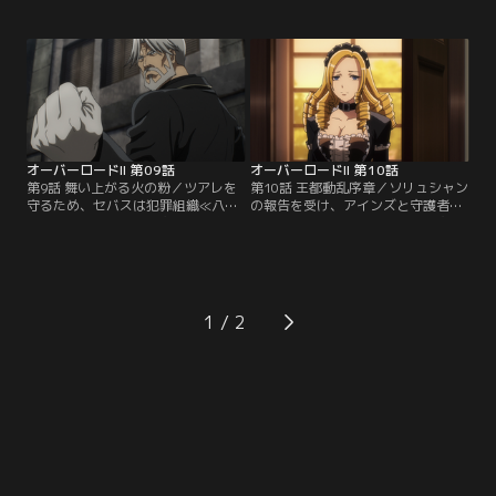
人で鍛錬に励んでいた。剣の才能が
ーランとイビルアイのもとへ向かっ
ないクライムだったが、忠誠を捧げ
たクライム。ガガーランたちからさ
る王女ラナーを守る力を得るため、
まざまなアドバイスを受け、それを
ただ愚直に限界まで剣を振るう。そ
胸に刻み込む。その帰路でクライム
してラナーは、親友であり≪蒼の薔
は、大通りに人だかりができている
薇≫のリーダー・ラキュースの協力
のを見つける。人混みの先には、暴
を得て、王国を蝕む裏組織≪八本指
漢に囲まれたセバスの姿があった。
≫に対策を講じようと…。
オーバーロードII 第09話
オーバーロードII 第10話
第9話 舞い上がる火の粉／ツアレを
第10話 王都動乱序章／ソリュシャン
守るため、セバスは犯罪組織≪八本
の報告を受け、アインズと守護者た
指≫が経営する娼館へ突入を決意す
ちがセバスの屋敷に姿を現す。守護
る。協力を申し出たブレインとクラ
者たちが警戒して見守る中、セバス
イムは、セバスが正面から乗り込み
はツアレに関する報告を上げなかっ
敵を撹乱している間に裏口から侵入
た責を問われる。さらに、ツアレが
することに。裏口の近くで待機する
アインズの前に引き出された。アイ
クライムの前に、異変を察して隠し
ンズはセバスに対して寛容な態度を
1
通路から逃げてきたコッコドールが
見せるが、失態を行動で償うよう告
現れる。その護衛は、凄腕が集めら
げる。死を悟ったツアレは覚悟を決
れた≪六腕≫の一人…。
めて目を閉じる。