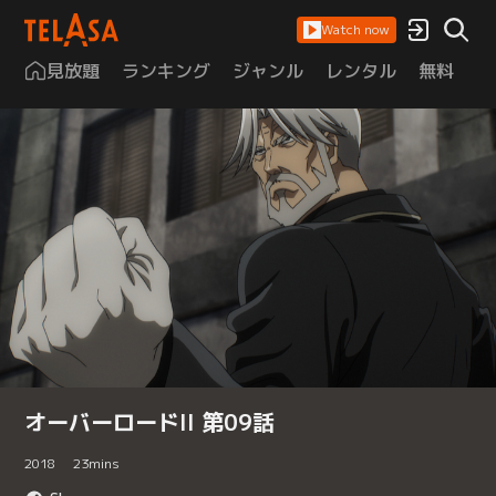
Watch now
見放題
ランキング
ジャンル
レンタル
無料
は
オーバーロードII 第09話
2018
23
mins