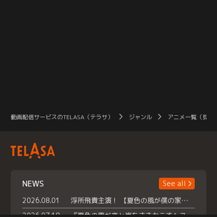
動画配信サービスのTELASA（テラサ）
ジャンル
アニメ一覧（見放
NEWS
See all
2026.08.01
浮所飛貴主演！ 【夏色の風が僕の家にやってきた】 本日よりテラサで独占配信スタート！
2026.07.18
『夏色の雲が恋と嵐をまきおこす』スペシャルメイキング 【Part1】2026年７月18日（土）23時30分～配信スタート！話題のシーンの裏側を大公開！豪華キャスト大集合！ 『武宮家 真夏の家族会議』開催！