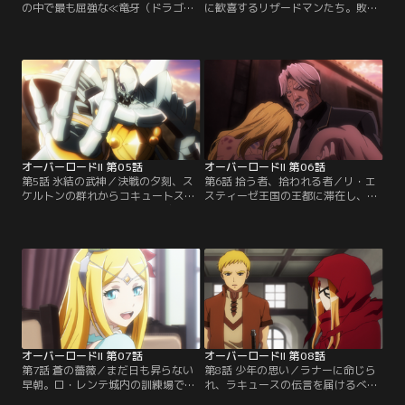
の中で最も屈強な≪竜牙（ドラゴ
に歓喜するリザードマンたち。敗退
ン・タスク）≫族。その族長ゼンベ
したことを深く悔いるコキュートス
ルは、同盟を求めるザリュースに対
だが、アインズは敗退そのものを余
して一対一の戦いを求める。戦いに
り気に留めておらず、守護者が戦い
応じたザリュースは、なんとか勝利
から“学び”を得たことに喜ぶ。しか
を収め、心強い味方を得る。そして
し、敗退した事実に対する罰は必要
すぐにゼンベル、クルシュととも
だとしてリザードマンの殲滅を命じ
に“一番目の死の供物”に指定された
るが、コキュートスの提案とデミウ
≪鋭い尻尾（レイザー・テイル）≫
ルゴスの助言により、将来的な他種
族の村へ向かう。
族の統治を視野に入れ…。
オーバーロードII 第05話
オーバーロードII 第06話
第5話 氷結の武神／決戦の夕刻、ス
第6話 拾う者、拾われる者／リ・エ
ケルトンの群れからコキュートスが
スティーゼ王国の王都に滞在し、情
姿を現す。その圧倒的な力を感じな
報収集を行っているセバスとソリュ
がらも、リザードマンたちは意を決
シャン。ある日、スクロールを購入
して対峙。種の存続を賭けた戦いが
した帰りに街中を探索していたセバ
開幕する。しかし、想像を絶する守
スは裏路地に入り込む。そこで、人
護者の力の前に為す術なく倒されて
目をはばかるように奇妙な布袋が捨
いくリザードマンたち。族長達が放
てられるのを目にする。その中に詰
つ渾身の攻撃も、コキュートスには
められていたのは、痛々しい姿の女
傷一つ負わせることができず、次々
性だった。
に倒されていく。
オーバーロードII 第07話
オーバーロードII 第08話
第7話 蒼の薔薇／まだ日も昇らない
第8話 少年の思い／ラナーに命じら
早朝。ロ・レンテ城内の訓練場でラ
れ、ラキュースの伝言を届けるべ
ナー王女付きの兵士・クライムは一
く、≪蒼の薔薇≫のメンバー・ガガ