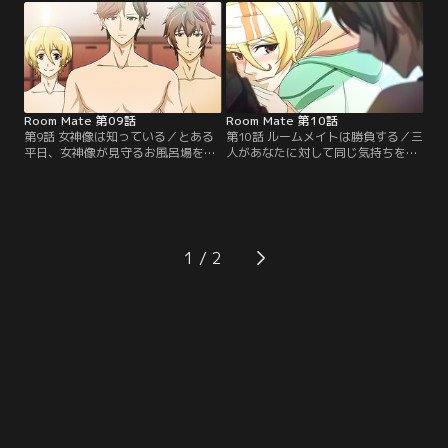
りきれない様子。さらに台本には
あなたを誘う。そして普段は決して
「二人のキス」と書かれてい
見せない落ち込んだ様子で、その理
て……？【提供：バンダイチャンネ
由をゆっくりと語り始める--。【提
ル】
供：バンダイチャンネル】
Room Mate 第09話
Room Mate 第10話
第9話 女神像は知っている／とある
第10話 ルームメイトは勝負する／三
平日、女神像が見守るお風呂場を掃
人があなたに対して同じ気持ちを抱
除し、一人入浴するあなた。一方、
いていることを知り、「勝負ではっ
突然降り出した雨にずぶ濡れになっ
きりさせよう」と提案する真也。困
て帰宅した巧、葵、真也は、あなた
惑するあなたは、流されるままに謎
に気付かず風呂場に入ってきてしま
の三番勝負を見届ける。しかし、巧
う。慌てて隠れたあなたは、三人の
だけは様子が違っていて、何か隠し
秘密の会話を聞いてしまい……？
事があるようで……？【提供：バン
1
【提供：バンダイチャンネル】
ダイチャンネル】