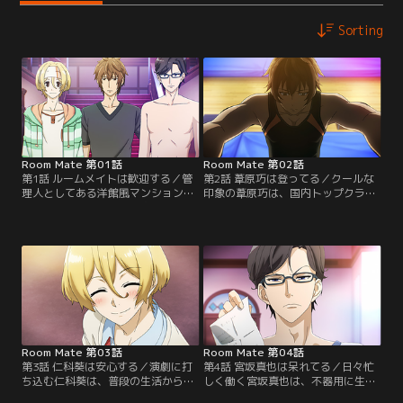
Sorting
Room Mate 第01話
Room Mate 第02話
第1話 ルームメイトは歓迎する／管
第2話 葦原巧は登ってる／クールな
理人としてある洋館風マンションを
印象の葦原巧は、国内トップクラス
訪れたあなたは、そこに住むクール
のボルダリング選手。強化指定選手
な大学生・葦原巧と出会う。さら
として招集を受けるが、本人はあま
に、芝居に打ち込む高校生・仁科
り乗り気ではなく思い悩んでいる様
葵、エリートサラリーマン・宮坂真
子。気になったあなたが声をかける
也とも対面する。彼らとの刺激的な
と、巧は静かに本心を語り始める
同居生活が、今始まる--。【提供：
が……？【提供：バンダイチャンネ
バンダイチャンネル】
ル】
Room Mate 第03話
Room Mate 第04話
第3話 仁科葵は安心する／演劇に打
第4話 宮坂真也は呆れてる／日々忙
ち込む仁科葵は、普段の生活から役
しく働く宮坂真也は、不器用に生き
に入り込んでしまうクセがある。し
るあなたを見て苛立ちを募らせてい