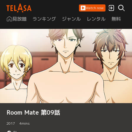
Watch now
見放題
ランキング
ジャンル
レンタル
無料
は
Room Mate 第09話
2017
4
mins