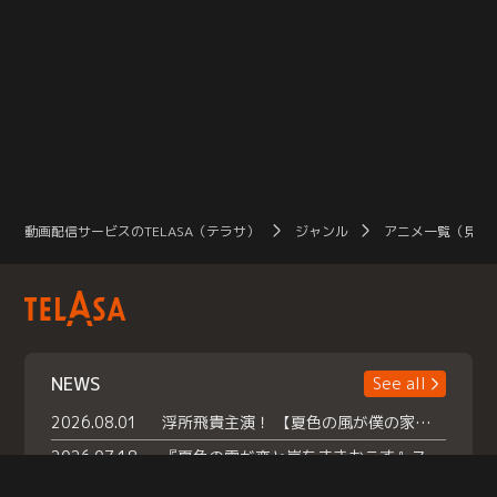
動画配信サービスのTELASA（テラサ）
ジャンル
アニメ一覧（見放
NEWS
See all
2026.08.01
浮所飛貴主演！ 【夏色の風が僕の家にやってきた】 本日よりテラサで独占配信スタート！
2026.07.18
『夏色の雲が恋と嵐をまきおこす』スペシャルメイキング 【Part1】2026年７月18日（土）23時30分～配信スタート！話題のシーンの裏側を大公開！豪華キャスト大集合！ 『武宮家 真夏の家族会議』開催！
2026.07.15
救命医・遥（今田）の《心揺さぶる過去》や、 麻酔科医・権野（船越英一郎）の《謎多きプライベート》など… 《知られざるエピソード》を独占配信！