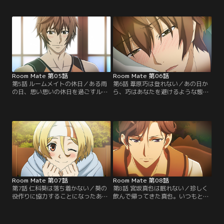
かしあなたが関わると、本人も戸惑
た。なかなか真意を見せず、常に挑
うほど簡単に素に戻ってしまう一面
発的な態度の真也にあなたは戸惑
も見せる。そんなある日、庭で舞台
う。それでもめげずに近づこうとす
の練習をしていた葵は、あなたに優
るあなに、真也は呆れながらも徐々
しい笑顔を向けて……？【提供：バ
に心を開いていき……？【提供：バ
ンダイチャンネル】
ンダイチャンネル】
Room Mate 第05話
Room Mate 第06話
第5話 ルームメイトの休日／ある雨
第6話 葦原巧は登れない／あの日か
の日、思い思いの休日を過ごすルー
ら、巧はあなたを避けるような態度
ムメイト達。そんな折、あなたの叔
を取り始めた。さらには風邪を引い
母であるオーナーがケーキを持って
て寝込んでしまうが、それでも強が
くる。穏やかなティータイムを楽し
る巧。心配になったあなたは部屋に
む一同であったが、ケーキと一緒に
押しかけ懸命に看病をする。そして
渡された書類に衝撃的な一文が書か
明かされる、巧の態度の理由とは？
れていて……？【提供：バンダイチ
【提供：バンダイチャンネル】
ャンネル】
Room Mate 第07話
Room Mate 第08話
第7話 仁科葵は落ち着かない／葵の
第8話 宮坂真也は眠れない／珍しく
役作りに協力することになったあな
飲んで帰ってきた真也。いつもと違
た。その役は新婚夫婦で、葵と二人
う雰囲気に、あなたは困惑する。そ
真剣にバカップルを演じる。しか
の夜、リビングで一人グラスを傾け
し、いつもと違ってどうにも役に入
ていた真也は、「少し付き合え」と