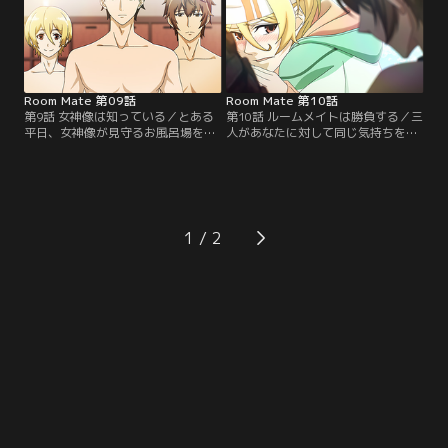
「二人のキス」と書かれてい
見せない落ち込んだ様子で、その理
て……？【提供：バンダイチャンネ
由をゆっくりと語り始める--。【提
ル】
供：バンダイチャンネル】
Room Mate 第09話
Room Mate 第10話
第9話 女神像は知っている／とある
第10話 ルームメイトは勝負する／三
平日、女神像が見守るお風呂場を掃
人があなたに対して同じ気持ちを抱
除し、一人入浴するあなた。一方、
いていることを知り、「勝負ではっ
突然降り出した雨にずぶ濡れになっ
きりさせよう」と提案する真也。困
て帰宅した巧、葵、真也は、あなた
惑するあなたは、流されるままに謎
に気付かず風呂場に入ってきてしま
の三番勝負を見届ける。しかし、巧
う。慌てて隠れたあなたは、三人の
だけは様子が違っていて、何か隠し
秘密の会話を聞いてしまい……？
事があるようで……？【提供：バン
1
【提供：バンダイチャンネル】
ダイチャンネル】