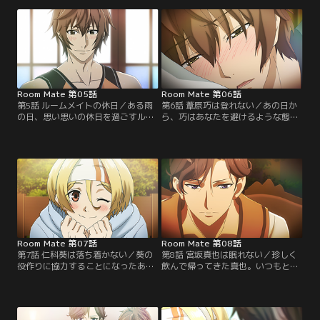
うほど簡単に素に戻ってしまう一面
発的な態度の真也にあなたは戸惑
も見せる。そんなある日、庭で舞台
う。それでもめげずに近づこうとす
の練習をしていた葵は、あなたに優
るあなに、真也は呆れながらも徐々
しい笑顔を向けて……？【提供：バ
に心を開いていき……？【提供：バ
ンダイチャンネル】
ンダイチャンネル】
Room Mate 第05話
Room Mate 第06話
第5話 ルームメイトの休日／ある雨
第6話 葦原巧は登れない／あの日か
の日、思い思いの休日を過ごすルー
ら、巧はあなたを避けるような態度
ムメイト達。そんな折、あなたの叔
を取り始めた。さらには風邪を引い
母であるオーナーがケーキを持って
て寝込んでしまうが、それでも強が
くる。穏やかなティータイムを楽し
る巧。心配になったあなたは部屋に
む一同であったが、ケーキと一緒に
押しかけ懸命に看病をする。そして
渡された書類に衝撃的な一文が書か
明かされる、巧の態度の理由とは？
れていて……？【提供：バンダイチ
【提供：バンダイチャンネル】
ャンネル】
Room Mate 第07話
Room Mate 第08話
第7話 仁科葵は落ち着かない／葵の
第8話 宮坂真也は眠れない／珍しく
役作りに協力することになったあな
飲んで帰ってきた真也。いつもと違
た。その役は新婚夫婦で、葵と二人
う雰囲気に、あなたは困惑する。そ
真剣にバカップルを演じる。しか
の夜、リビングで一人グラスを傾け
し、いつもと違ってどうにも役に入
ていた真也は、「少し付き合え」と
りきれない様子。さらに台本には
あなたを誘う。そして普段は決して