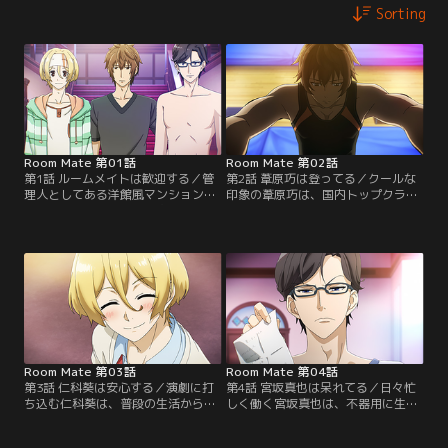
Sorting
Room Mate 第01話
Room Mate 第02話
第1話 ルームメイトは歓迎する／管
第2話 葦原巧は登ってる／クールな
理人としてある洋館風マンションを
印象の葦原巧は、国内トップクラス
訪れたあなたは、そこに住むクール
のボルダリング選手。強化指定選手
な大学生・葦原巧と出会う。さら
として招集を受けるが、本人はあま
に、芝居に打ち込む高校生・仁科
り乗り気ではなく思い悩んでいる様
葵、エリートサラリーマン・宮坂真
子。気になったあなたが声をかける
也とも対面する。彼らとの刺激的な
と、巧は静かに本心を語り始める
同居生活が、今始まる--。【提供：
が……？【提供：バンダイチャンネ
バンダイチャンネル】
ル】
Room Mate 第03話
Room Mate 第04話
第3話 仁科葵は安心する／演劇に打
第4話 宮坂真也は呆れてる／日々忙
ち込む仁科葵は、普段の生活から役
しく働く宮坂真也は、不器用に生き
に入り込んでしまうクセがある。し
るあなたを見て苛立ちを募らせてい
かしあなたが関わると、本人も戸惑
た。なかなか真意を見せず、常に挑