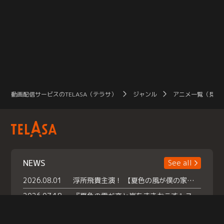
動画配信サービスのTELASA（テラサ）
ジャンル
アニメ一覧（見放
NEWS
See all
2026.08.01
浮所飛貴主演！ 【夏色の風が僕の家にやってきた】 本日よりテラサで独占配信スタート！
2026.07.18
『夏色の雲が恋と嵐をまきおこす』スペシャルメイキング 【Part1】2026年７月18日（土）23時30分～配信スタート！話題のシーンの裏側を大公開！豪華キャスト大集合！ 『武宮家 真夏の家族会議』開催！
2026.07.15
救命医・遥（今田）の《心揺さぶる過去》や、 麻酔科医・権野（船越英一郎）の《謎多きプライベート》など… 《知られざるエピソード》を独占配信！