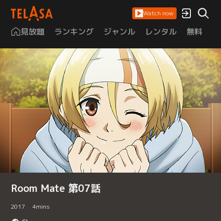
Watch now
見放題
ランキング
ジャンル
レンタル
無料
は
Room Mate 第07話
2017
4
mins