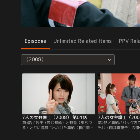
Episodes
Unlimited Related Items
PPV Rel
（2008）
7人の女弁護士（2008） 第01話
7人の女弁護士（200
第1話／妙子（原沙知絵）と静香（東ちづ
第2話／真紀がバッグ店
る）と共に温泉に出かけた真紀（釈由美
光代（筒井真理子）の遺
子）は、人気女優・田淵真理江（涼風真
された。目撃者の証言や
世）のドラマシリーズの撮影現場に遭遇。
をつけられていたという