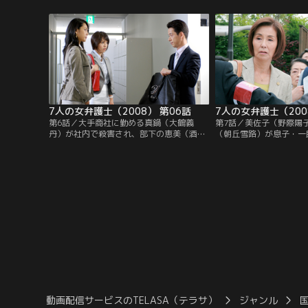
真紀の高校時代の友人・睦美（鈴木亜美）
ら、バッグ店の店長・佳
も女優として参加していた。再会の翌日、
が容疑者として浮上。当
ドラマの監督・山岡（斎藤洋介）の遺体が
ていた佳恵だったが、厳
ホテル近くで発見され、状況証拠から睦美
害を自供してしまう。弁
が殺人容疑で逮捕されてしまう。
になった真紀は、佳恵の
を開始。
7人の女弁護士（2008） 第06話
7人の女弁護士（200
第6話／大手商社に勤める真鍋（大鶴義
第7話／美佐子（野際陽
丹）が社内で殺害され、部下の恵美（酒井
（朝丘雪路）が息子・一
美紀）が容疑者として逮捕された。死亡推
嫁・典子（中島ひろ子）
定時刻の深夜に会社に残っていた上、彼女
された。死因は昼食に混
のロッカーから真鍋の血液がついた凶器が
る中毒死。事件当時、鍵
発見されたのだ。真紀たちは、恵美が真鍋
いたのは典子とフミだけ
からセクハラまがいのことをされていたと
係もうまくいっていなか
知り、大憤慨。彼女を救うため、無罪を勝
ち取ろうと立ち上がる。
動画配信サービスのTELASA（テラサ）
ジャンル