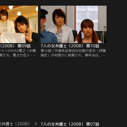
ットカードが発見されて
弁護人になった真紀（釈由美子）は、あや
護のため、調査を開始し
めから事件当時の状況を聞き、真犯人の存
由紀が勤めていたネイル
在を確信。裁判では正当防衛を主張しつ
つ、裏で真犯人探しを行うことに。
2008） 第09話
7人の女弁護士（2008） 第10話
シャンのMAX憲之（水橋
第10話／外資系証券会社社員の金井（伊藤
害され、憲之の恋人・サ
高史）が何者かに殺害され、事件当日、金
が逮捕される。憲之から
井から暴力を受けていた恋人の華織（浜田
こと、凶器のナイフから
翔子）が殺人容疑で逮捕される。
出されたことから、警察
断定。
女弁護士（2008）
7人の女弁護士（2008） 第07話