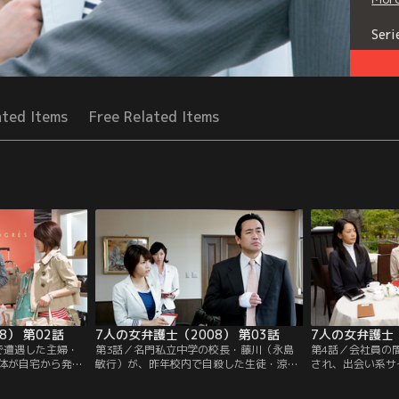
Seri
ated Items
Free Related Items
8） 第02話
7人の女弁護士（2008） 第03話
7人の女弁護士（
で遭遇した主婦・
第3話／名門私立中学の校長・藤川（永島
第4話／会社員の
体が自宅から発見
敏行）が、昨年校内で自殺した生徒・涼太
され、出会い系サ
、頻繁にクレーム
（伊藤大翔）の母・忍（伊藤かずえ）に切
美由紀（安倍麻美
動機があることか
り付けられるという事件が発生。自殺の原
前まで間下と会っ