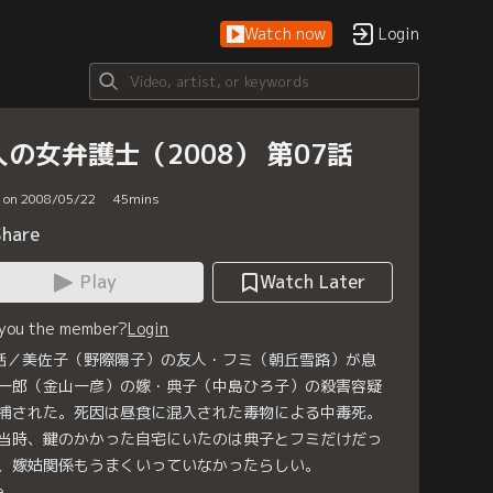
Watch now
Login
人の女弁護士（2008） 第07話
d on 2008/05/22
45
mins
Share
Play
Watch Later
 you the member?
Login
話／美佐子（野際陽子）の友人・フミ（朝丘雪路）が息
一郎（金山一彦）の嫁・典子（中島ひろ子）の殺害容疑
捕された。死因は昼食に混入された毒物による中毒死。
当時、鍵のかかった自宅にいたのは典子とフミだけだっ
、嫁姑関係もうまくいっていなかったらしい。
e