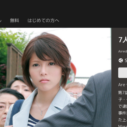
ル
無料
はじめての方へ
7
Aire
Are
第7
子・
で逮
事件
た上
Mor